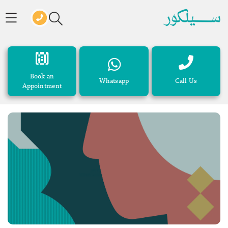
Book an
Whatsapp
Call Us
Appointment