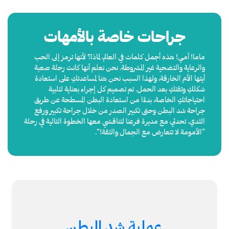
جراحات خاصة بالأمهات
ماما! أمي! هذه أجمل كلمات في العالم، لماذا؟ لأنها ترمز إلى الحب
والرعاية والتضحية غير المشروطة. نحن نعلم أنها كانت رحلة صعبة
أيتها الأم الخارقة، ولهذا السبب نحن هنا لمساعدتكِ على استعادة
شكلكِ وثقتكِ بعد الحمل. تم تصميم كل إجراء بعناية لتلبية
احتياجاتكِ الخاصة، بدءًا من استعادة البطن المسطحة عن طريق
جراحة شد البطن وحتى تكبير الصدر من خلال جراحة تكبير ورفع
الثدي. تحدثي مع مديرة فرعنا لتناقشي معها الخطوة التالية في رحلة
“الأمومة لا تتعارض مع الجمال والثقة!”.
عملية شد البطن