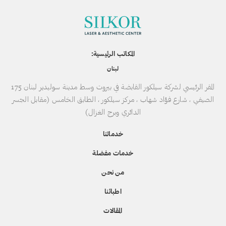
المكاتب الرئيسية:
لبنان
المقر الرئيسي لشركة سيلكور القابضة في بيروت وسط مدينة سوليدير لبنان 175
الصيفي ، شارع فؤاد شهاب ، مركز سيلكور ، الطابق الخامس (مقابل الجسر
الدائري وبرج الغزال)
خدماتنا
خدمات مفضلة
من نحن
اطبائنا
المقالات