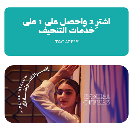
اشترِ 2 واحصل على 1 على
خدمات التنحيف
T&C APPLY