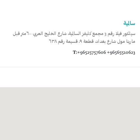
سالمية
سيلكور فيلا رقم 3 مجمع كليفز السالمية، شارع الخليج العربي ٦٠٠متر قبل
مارينا مول شارع بغداد، قطعة ٩، قسيمة رقم ٦٣٨
T:
+96525757606 +96565510623