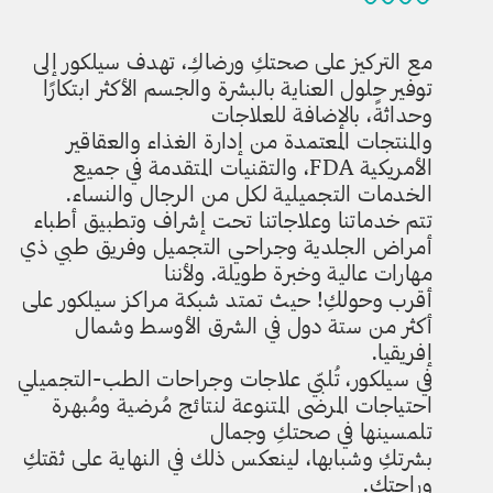
مع التركيز على صحتكِ ورضاكِ، تهدف سيلكور إلى
توفير حلول العناية بالبشرة والجسم الأكثر ابتكارًا
وحداثةً، بالإضافة للعلاجات
والمنتجات المعتمدة من إدارة الغذاء والعقاقير
الأمريكية FDA، والتقنيات المتقدمة في جميع
الخدمات التجميلية لكل من الرجال والنساء.
تتم خدماتنا وعلاجاتنا تحت إشراف وتطبيق أطباء
أمراض الجلدية وجراحي التجميل وفريق طبي ذي
مهارات عالية وخبرة طويلة. ولأننا
أقرب وحولكِ! حيث تمتد شبكة مراكز سيلكور على
أكثر من ستة دول في الشرق الأوسط وشمال
إفريقيا.
في سيلكور، تُلبّي علاجات وجراحات الطب-التجميلي
احتياجات المرضى المتنوعة لنتائج مُرضية ومُبهرة
تلمسينها في صحتكِ وجمال
بشرتكِ وشبابها، لينعكس ذلك في النهاية على ثقتكِ
وراحتكِ.