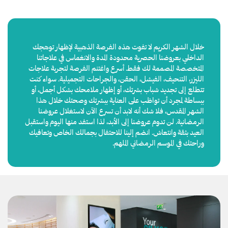
خلال الشهر الكريم لا تفوت هذه الفرصة الذهبية لإظهار توهجك
الداخلي بعروضنا الحصرية محدودة المدة والانغماس في علاجاتنا
المتخصصة المصممة لك فقط. أسرع واغتنم الفرصة لتجربة علاجات
الليزر، التنحيف، الفيشل، الحقن، والجراحات التجميلية. سواء كنت
تتطلع إلى تجديد شباب بشرتك، أو إظهار ملامحك بشكل أجمل، أو
ببساطة لمجرد أن تواظب على العناية ببشرتك وصحتك خلال هذا
الشهر المقدس، فلا شك أنه لابد أن تسرع الآن لاستغلال عروضنا
الرمضانية. لن تدوم عروضنا إلى الأبد، لذا استفد منها اليوم واستقبل
العيد بثقة وانتعاش. انضم إلينا للاحتفال بجمالك الخاص وتعافيك
وراحتك في الموسم الرمضاني الملهم.