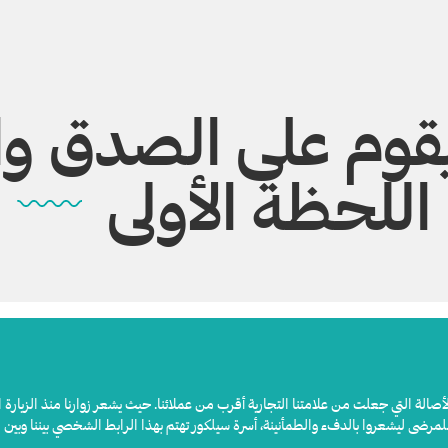
قوم على الصدق وال
اللحظة الأولى
الأصالة التي جعلت من علامتنا التجارية أقرب من عملائنا. حيث يشعر زوارنا منذ الزيارة 
ضى ليشعروا بالدفء والطمأنينة، أسرة سيلكور تهتم بهذا الرابط الشخصي بيننا وبين مر