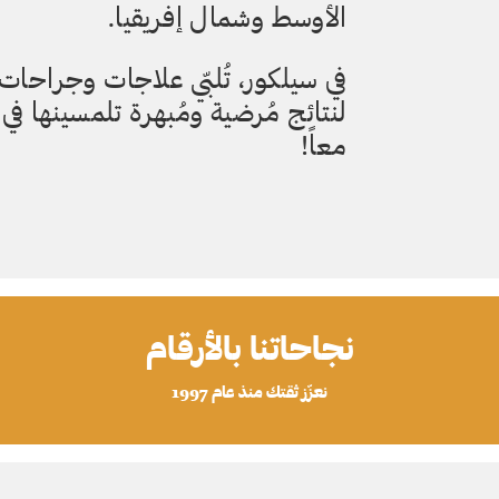
الأوسط وشمال إفريقيا.
في سيلكور، تُلبّي علاجات وجراحات
لنتائج مُرضية ومُبهرة تلمسينها ف
معاً!
نجاحاتنا بالأرقام
نعزّز ثقتك منذ عام 1997