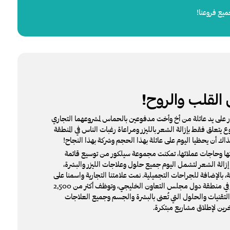
جميع فروعنا!
ي القلب والروح!
ت سيلكور على يد عائلة من أخ وأخت مدفوعين بالحماس لمشروعهما التجاري
ع يتعلق فقط بإزالة الشعر بالليزر ومراعاة رغبات الناس في المنطقة
 آنذاك أن يحظيا اليوم على عائلة بهذا الحجم وشركة بهذا النجاح!
اتها وحاجات عملائها، تمكنت مجموعة سيلكور من توسيع قائمة
الة الشعر لتشمل اليوم جميع حلول وعلاجات الليزر والبشرة،
 بالإضافة للجراحات التجميلية. نمت علامتنا التجارية واسمنا على
مدار 25 عامًا لتتوسع وتتنشر في منطقة دول مجلس التعاون الخليجي، وتوظف أكثر من 2,500
التقنيات والحلول التي تُعنى بالبشرة والجسم وجميع العلاجات
خرين لإطلاق مشاريع مبتكرة.