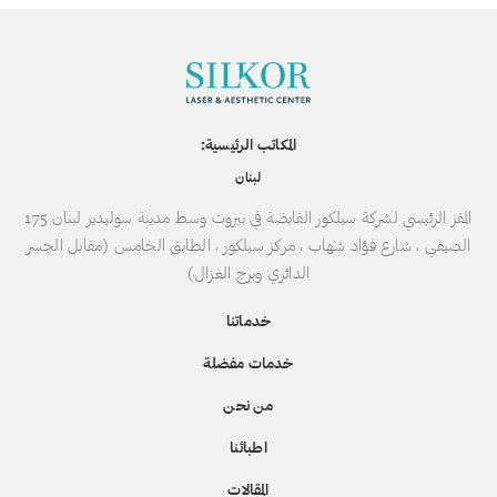
المكاتب الرئيسية:
لبنان
المقر الرئيسي لشركة سيلكور القابضة في بيروت وسط مدينة سوليدير لبنان 175
الصيفي ، شارع فؤاد شهاب ، مركز سيلكور ، الطابق الخامس (مقابل الجسر
الدائري وبرج الغزال)
خدماتنا
خدمات مفضلة
من نحن
اطبائنا
المقالات