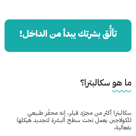
تألُّق بشرتك يبدأ من الداخل!
ما هو سكالبترا؟
سكالبترا أكثر من مجرّد فيلر، إنه محفّز طبيعي
للكولاجين يعمل تحت سطح البشرة لتجديد هيكلها
بفعالية.