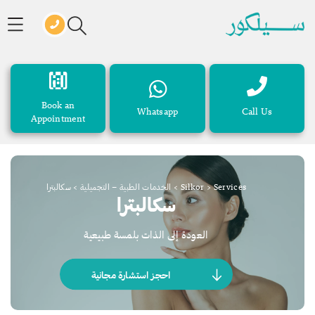
Book an
Whatsapp
Call Us
Appointment
Services
>
Silkor
>
الخدمات الطبية – التجميلية
>
سكالبترا
سكالبترا
العودة إلى الذات بلمسة طبيعية
احجز استشارة مجانية