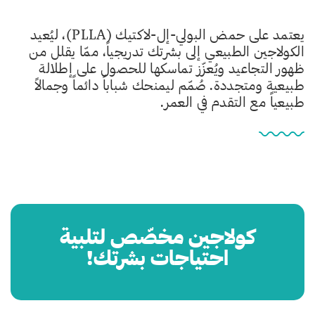
يعتمد على حمض البولي-إل-لاكتيك (PLLA)، ليُعيد
الكولاجين الطبيعي إلى بشرتك تدريجياً، ممّا يقلل من
ظهور التجاعيد ويُعزّز تماسكها للحصول على إطلالة
طبيعية ومتجددة. صُمّم ليمنحك شباباً دائماً وجمالاً
طبيعياً مع التقدم في العمر.
كولاجين مخصّص لتلبية
احتياجات بشرتك!