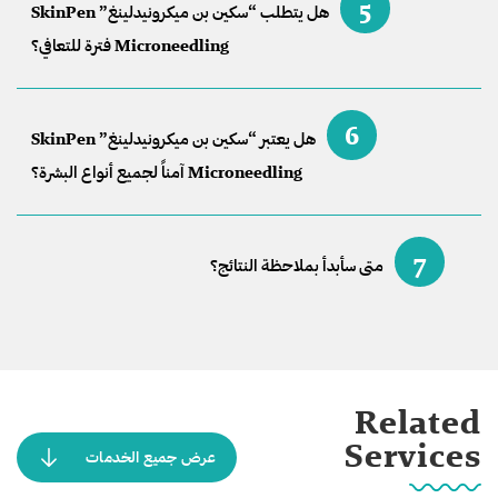
5
هل يتطلب “سكين بن ميكرونيدلينغ” SkinPen
Microneedling فترة للتعافي؟
6
هل يعتبر “سكين بن ميكرونيدلينغ” SkinPen
Microneedling آمناً لجميع أنواع البشرة؟
7
متى سأبدأ بملاحظة النتائج؟
Related
Services
عرض جميع الخدمات