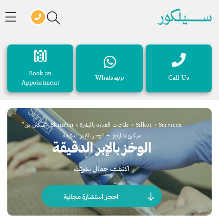
Book an
Whatsapp
Call Us
Appointment
Services
>
Silkor
>
علاجات العناية بالبشرة
>
SkinPen “سكين بن”
ميكرونيدلينغ – الوخز بالإبر الدقيقة
الوخز بالإبر الدقيقة
اكتشف جمال بشرتك
احجز استشارة مجانية