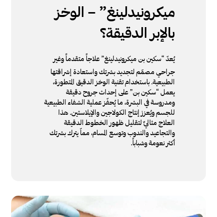
ميكرونيدلينغ” – الوخز
بالإبر الدقيقة؟
يُعدّ “سكين بن ميكرونيدلينغ” علاجاً متقدماً وغير
جراحي مصمّم لتجديد بشرتك واستعادة إشراقتها
الطبيعية. باستخدام تقنية الوخز الدقيق المتطورة،
يعمل “سكين بن” على إحداث جروح دقيقة
ومدروسة في البشرة، ما يُحفّز عملية الشفاء الطبيعية
للجسم ويُعزز إنتاج الكولاجين والإيلاستين. هذا
العلاج مثاليٌ لتقليل ظهور الخطوط الدقيقة
والتجاعيد والندوب وتوسع المسام، مماّ يترك بشرتك
أكثر نعومة وشباباً.