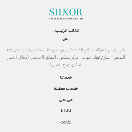
المكاتب الرئيسية:
لبنان
المقر الرئيسي لشركة سيلكور القابضة في بيروت وسط مدينة سوليدير لبنان 175
الصيفي ، شارع فؤاد شهاب ، مركز سيلكور ، الطابق الخامس (مقابل الجسر
الدائري وبرج الغزال)
خدماتنا
خدمات مفضلة
من نحن
اطبائنا
المقالات