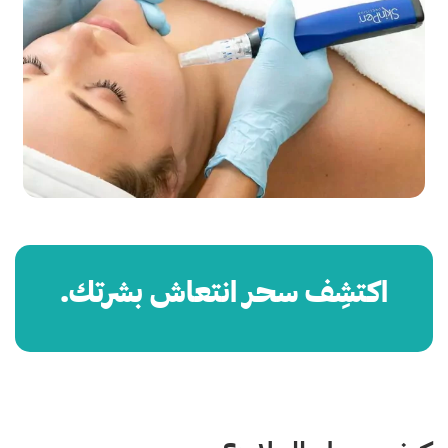
اكتشِف سحر انتعاش بشرتك.