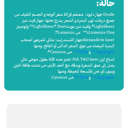
حالة:
Diode جهاز دايود: مصمّم لإزالة شعر الوجه و الجسم الكثيف من
جميع درجات لون البشرة و الشعر. يندرج تحتها: جهاز لايت شير
LightSheer® ولايت شير دويتLightSheer® Duet™ ولومينيز
1Lumenis One™ من Lumenis®.
Alexandrite laserجهاز الكسندرايت: مثالي للمرضى أصحاب
البشرة البيضاء من ذوي الشعر الداكن أو الفاتح. ومنها
Appogee+™
و
Elite+™
من Cynorus®.
اندياج ليزر Nd: YAG laser: تتميز هذه الآلة بطول موجي عالي
يصل إلى عمق الشعرة وبدقة، مع الحد الأدنى من تشتت طاقة الليزر
وبدون أي ضرر للأنسجة المحيطة. ومنها
Appogee+™
و
Elite+™
من Cynorus.