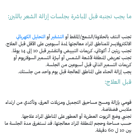
ما يجب تجنبه قبل المباشرة بجلسات إزالة الشعر بالليزر:
تجنب النتف بالحلاوة/الشمع/الملقط أو
التشقير
أو
التحليل الكهربائي
الالكترولايسز للمناطق المراد معالجتها لمدة أسبوعين على الأقل قبل العلاج.
تجنب ريتين أ، أكوتاني، كريمات التبييض والتقشير قبل 10 إلى 14 يومًا.
تجنب تعريض المنطقة لأشعة الشمس أو أسِرَّة التسمير السولاريوم أو
كريمات التسمير الذاتي قبل أسبوعين من الجلسة.
يجب إزالة الحناء على المناطق المعالجة قبل يوم واحد من جلستك.
قبل العلاج:
قومي بإزالة ومسح مساحيق التجميل ومزيلات العرق، وتأكدي من ارتداء
ملابس فضفاضة.
تجنبي وضع الزيوت العطرية أو العطور على المناطق المراد علاجها.
حسب مساحة وحجم المنطقة المراد معالجتها، قد تستغرق مدة الجلسة ما
بين 10 ل 60 دقيقة.