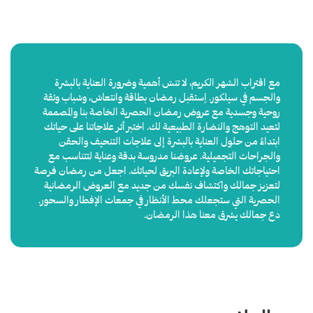
مع اقتراب الشهر الكريم، لا تنسَ أهمية وضرورة العناية بالبشرة
والجسم في سيلكور. اِستقبل رمضان بطاقة وانتعاش، وشباب وثقة
روحية وجسدية مع عروض رمضان الحصرية الخاصة بنا والمصممة
لتعيد التوهج والنضارة الطبيعية لك. اختبر أثر علاجاتنا على حياتك
ابتداءً من حلول العناية بالبشرة إلى علاجات التنحيف والحقن
والجراحات التجميلية. عروضنا مدروسة بدقة وعناية لتتناسب مع
احتياجاتك الخاصة ولإعادة البريق لحياتك. اجعل من رمضان فرصة
لتعزيز جمالك واكتشاف نفسك من جديد مع العروض الرمضانية
الحصرية التي ستجعلك محط الأنظار في جمعات الإفطار والسحور.
دع جمالك يشرق معنا هذا الرمضان.