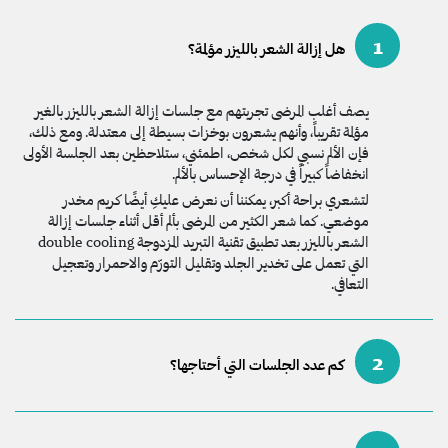
1
هل إزالة الشعر بالليزر مؤلمة؟
يصف أغلب المرضى تجربتهم مع جلسات إزالة الشعر بالليزر بالغير
مؤلمة تقريباً، وأنهم يشعرون بوخزات بسيطة إلى معتدلة. ومع ذلك،
فإن الألم نسبي لكل شخص، اطمئني، ستلاحظين بعد الجلسة الأولى
انخفاضاً كبيراً في درجة الإحساس بالألم.
لتشعري براحة أكبر، يمكننا أن نعرض عليكِ أيضًا كريم مخدر
موضعي. كما شعر الكثير من المرضى بألم أقل أثناء جلسات إزالة
الشعر بالليزر بعد تطبيق تقنية التبريد المزدوجة double cooling
التي تعمل على تخدير الجلد وتقليل التورّم والاحمرار وتعجيل
التعافي.
2
كم عدد الجلسات التي أحتاجها؟