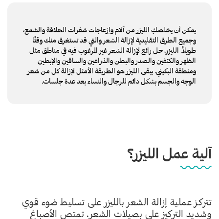
يمكن أن يخلصكِ الليزر من آلام وإزعاجات شفرات الحلاقة والشمع،
وجميع الطرق التقليدية لإزالة الشعر والتي قد تستغرق منك وقتًا
طويلاً. الليزر، حل رائع لإزالة الشعر غير المرغوب فيه في مناطق مثل
الظهر والكتفين والصدر والبطن والذراعين والساقين والإبطين
ومنطقة البكيني. يبقى الليزر هو الطريقة الأمثل لإزالة كل من شعر
الوجه والجسم بشكل دائم للرجال والنساء بعد عدة جلسات.
آلية عمل الليزر؟
تتركز عملية إزالة الشعر بالليزر على تسليط ضوء قوي
وشديد التركيز على بصيلات الشعر. تمتص الأصباغ