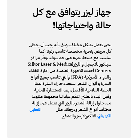
جهاز ليزر يتوافق مع كل
حالة واحتياجاتها!
نحن نعمل بشكل مختلف، ونثق بأنه يجب أن يحظى
كل مريض بتجربة مخصصة تناسب رغبته كما
تتناسب مع طبيعة بشرته على حد سواء. توفّر مراكز
سيلكور للتجميل والليزرSilkor Laser & Medical
Centers أحدث الأجهزة المعتمدة من إدارة الغذاء
والدواء الأمريكية (FDA) والتي تناسب جميع أنواع
البشرة و ألوان الشعر. سيحدد خبراء البشرة لدينا
الخطة العلاجية الأفضل، بعد الاستشارة المجانية
وقبل البدء بالعلاج. تقدّم عياداتنا مجموعة متنوعة
من حلول إزالة الشعر بالليزر التي تعمل على إزالة
مختلف أنواع الشعر ودرجاته، مثل
التحليل
الالكترولايسز والتشقير.
الكهربائي