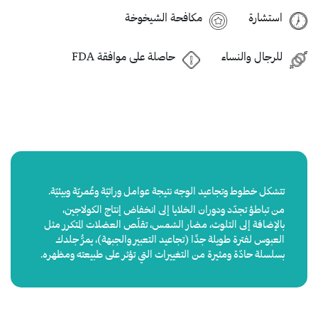
استشارة
مكافحة الشيخوخة
للرجال والنساء
حاصلة على موافقة FDA
تتشكل خطوط وتجاعيد الوجه نتيجة عوامل وراثيّة وعُمريّة وبيئيّة.
من تباطؤ تجدّد ودوران الخلايا إلى انخفاض إنتاج الكولاجين،
بالإضافة إلى التلوث، مضار الشمس، تقلّص العضلات المتكرر مثل
العبوس لفترة طويلة جدًا (تجاعيد التعبير والجبهة)، يمرُّ جلدك
بسلسلة حادّة ومثيرة من التغييرات التي تؤثر على طبيعته ومظهره.