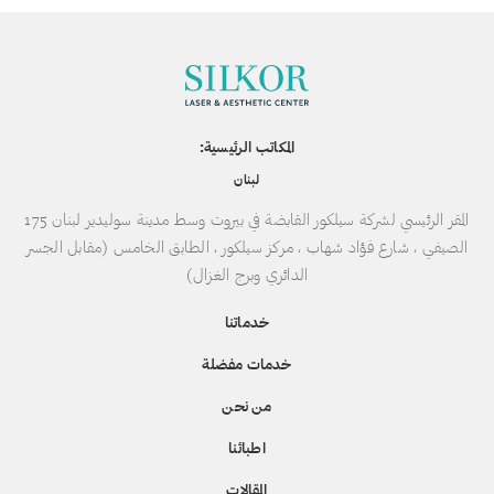
المكاتب الرئيسية:
لبنان
المقر الرئيسي لشركة سيلكور القابضة في بيروت وسط مدينة سوليدير لبنان 175
الصيفي ، شارع فؤاد شهاب ، مركز سيلكور ، الطابق الخامس (مقابل الجسر
الدائري وبرج الغزال)
خدماتنا
خدمات مفضلة
من نحن
اطبائنا
المقالات