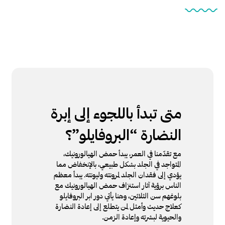
متى تبدأ باللجوء إلى إبرة
النضارة “البروفايلو”؟
مع تقدّمنا في العمر، يبدأ حمض الهيالورونيك،
المتواجد في الجلد بشكل طبيعي، بالإنخفاض مما
يؤدي إلى فقدان الجلد لمرونته وليونته. يبدأ معظم
الناس برؤية آثار استنزاف حمض الهيالورونيك مع
بلوغهم سن الثلاثين، وهنا يأتي دور ابر البروفايلو
كعلاج حديث وأمثل لمن يتطلع إلى إعادة النضارة
والحيوية لبشرته وإعادة الزمن.