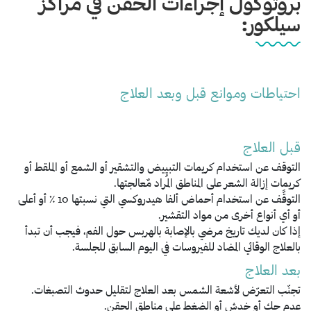
بروتوكول إجراءات الحقن في مراكز
سيلكور:
احتياطات وموانع قبل وبعد العلاج
قبل العلاج
التوقف عن استخدام كريمات التبييض والتشقير أو الشمع أو الملقط أو
كريمات إزالة الشعر على المناطق المُراد مٌعالجتها.
التوقَّف عن استخدام أحماض ألفا هيدروكسي التي نسبتها 10 ٪ أو أعلى
أو أي أنواع أخرى من مواد التقشير.
إذا كان لديك تاريخ مرضي بالإصابة بالهربس حول الفم، فيجب أن تبدأ
بالعلاج الوقائي المضاد للفيروسات في اليوم السابق للجلسة.
بعد العلاج
تجنّب التعرّض لأشعة الشمس بعد العلاج لتقليل حدوث التصبغات.
عدم حك أو خدش أو الضغط على مناطق الحقن.