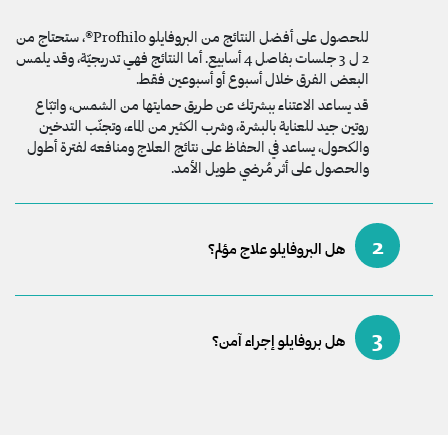
للحصول على أفضل النتائج من البروفايلو Profhilo®، ستحتاج من
2 ل 3 جلسات بفاصل 4 أسابيع. أما النتائج فهي تدريجيّة، وقد يلمس
البعض الفرق خلال أسبوع أو أسبوعين فقط.
قد يساعد الاعتناء ببشرتك عن طريق حمايتها من الشمس، واتبّاع
روتين جيد للعناية بالبشرة، وشرب الكثير من الماء، وتجنّب التدخين
والكحول، يساعد في الحفاظ على نتائج العلاج ومنافعه لفترة أطول
والحصول على أثر مُرضي طويل الأمد.
2
هل البروفايلو علاج مؤلم؟
3
هل بروفايلو إجراء آمن؟