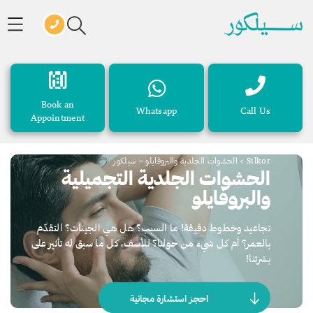
Book an
Whatsapp
Call Us
Appointment
Silkor
>
الحشوات الجلدية والبروفايلو – سيلكور
الحشوات الجلدية التجميلية
والبروفايلو
تجاعيد وخطوط دقيقة! ما السبب؟ هل هي الجينات؟ التقدّم
بالعمر؟ أم كل شيء من حولنا؟ للأسف، كل ما سبق له تأثير على
بشرتنا!
احجز استشارة مجانية