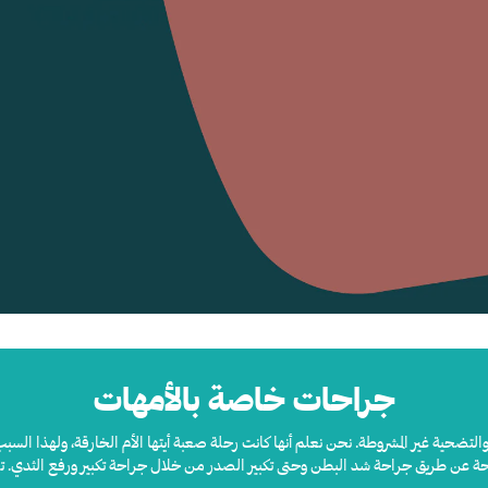
جراحات خاصة بالأمهات
ية والتضحية غير المشروطة. نحن نعلم أنها كانت رحلة صعبة أيتها الأم الخارقة، ولهذا ا
سطحة عن طريق جراحة شد البطن وحتى تكبير الصدر من خلال جراحة تكبير ورفع الثدي. تح