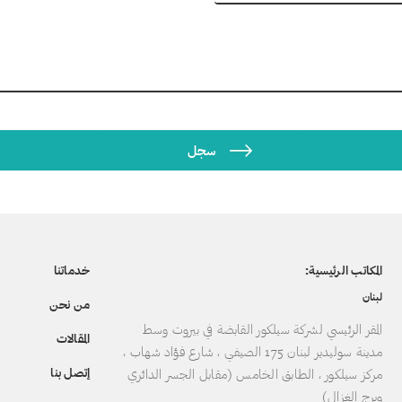
المكاتب الرئيسية:
خدماتنا
لبنان
من نحن
المقر الرئيسي لشركة سيلكور القابضة في بيروت وسط
المقالات
مدينة سوليدير لبنان 175 الصيفي ، شارع فؤاد شهاب ،
إتصل بنا
مركز سيلكور ، الطابق الخامس (مقابل الجسر الدائري
وبرج الغزال)