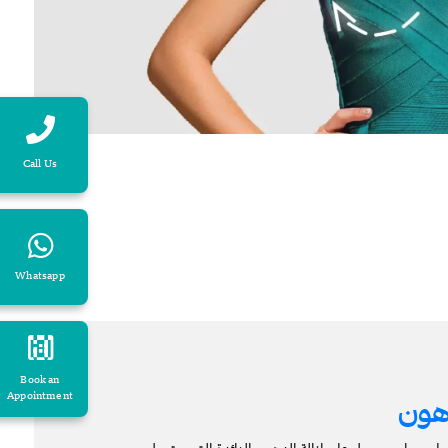
Call Us
Whatsapp
Book an
Appointment
هون