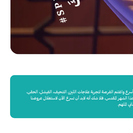
رع واغتنم الفرصة لتجربة علاجات الليزر، التنحيف، الفيشل، الحقن،
 الشهر المقدس، فلا شك أنه لابد أن تسرع الآن لاستغلال عروضنا
ي الملهم.