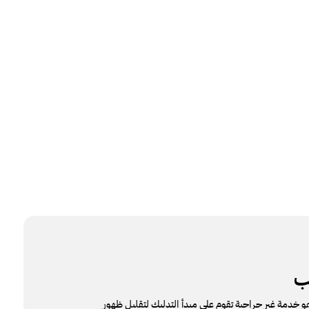
ب
 خدمة غير جراحية تقوم على مبدأ التدليك لتقليل ظهور