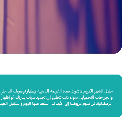
خلال الشهر الكريم لا تفوت هذه الفرصة الذهبية لإظهار توهجك الداخلي ب
والجراحات التجميلية. سواء كنت تتطلع إلى تجديد شباب بشرتك، أو إظهار
الرمضانية. لن تدوم عروضنا إلى الأبد، لذا استفد منها اليوم واستقبل العي