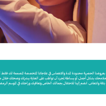
عروضنا الحصرية محدودة المدة والانغماس في علاجاتنا المتخصصة المصممة لك فقط. أس
 ملامحك بشكل أجمل، أو ببساطة لمجرد أن تواظب على العناية ببشرتك وصحتك خلال هذا
د بثقة وانتعاش. انضم إلينا للاحتفال بجمالك الخاص وتعافيك وراحتك في الموسم الرمضان