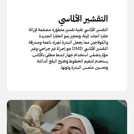
التقشير الألماسي
التقشير الألماسي تقنية تقشير متطوّرة مصمّمة لإزالة
خلايا الجلد الميتة، وتحفيز نمو الخلايا الجديدة
والكولاجين مما يجعل البشرة نَضِرة، ناعمة ومشرقة.
التقشير الألماسي DMD هو إجراءٌ غير جراحيّ وغير
مؤلم يتضمّن استخدام جهاز كشط مطليّ بالألماس،
يستخدم لتنعيم الخطوط وتفتيح البقع الداكنة
وتحسين ملمس البشرة ولونها.