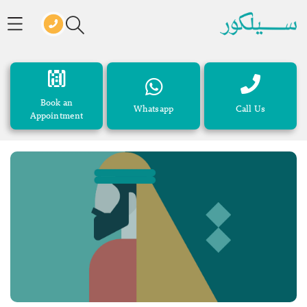
Book an
Whatsapp
Call Us
Appointment