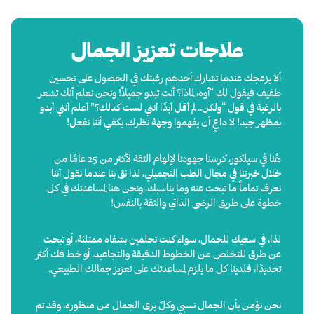
علاجات تعزيز الجمال
ألا يزعجك عندما تشارك أحدهم رغبتك في الحصول على تحسين
طفيف فيقول لك “أوه، لماذا؟ أنت تبدو جميلاً! ونحن نعلم أنك تشعر
بالرغبة في قول “ولكن.. لم أقل أبدًا أنني لست كذلك؟” أعلم أنني أبدو
بمظهر جيد!
لا داعٍ
أن يفهموا وجهة نظرك، يكفي أننا نفعل!
هُنا في سيلكور، كرسنا جهودنا لإلهام الثقة لأكثر من 25 عامًا من
خلال خبرتنا في مجال الطب التجميلي، لذا ثق بنا عندما نقول أننا
نعرف تماماً ما تبحث عنه وما يناسبك، ونحن هنا لمساعدتك في كل
خطوة على طريق الرضى الذاتي والثقة بالنفس!
لذا، في سعيك للجمال، سواء كنت تحلمين بشفاه ممتلئة، أو تبحث
عن طرق للتخلص من الخطوط الدقيقة والتجاعيد، أو خط فك أكثر
تحديدًا، فلدينا كل ما يلزم لمساعدتك على تعزيز جمالك الطبيعي.
نحن نؤمن بأن الجمال نسبي وكلٌ يرى الجمال من منظوره، وقد تم