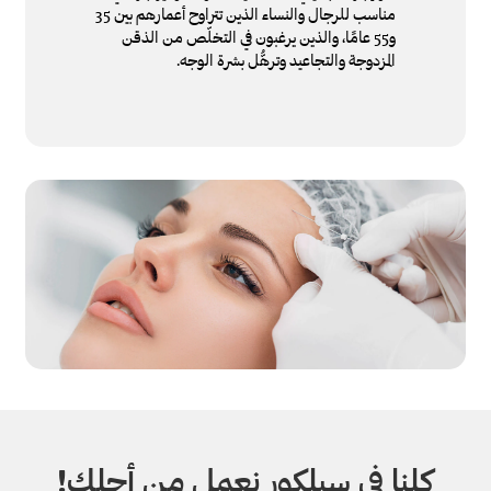
مناسب للرجال والنساء الذين تتراوح أعمارهم بين 35
و55 عامًا، والذين يرغبون في التخلّص من الذقن
المزدوجة والتجاعيد وترهُّل بشرة الوجه.
كلنا في سيلكور نعمل من أجلك!