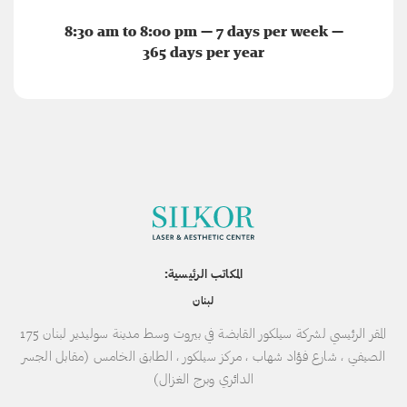
8:30 am to 8:00 pm — 7 days per week —
365 days per year
المكاتب الرئيسية:
لبنان
المقر الرئيسي لشركة سيلكور القابضة في بيروت وسط مدينة سوليدير لبنان 175
الصيفي ، شارع فؤاد شهاب ، مركز سيلكور ، الطابق الخامس (مقابل الجسر
الدائري وبرج الغزال)