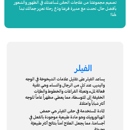
تصميم مجموعتنا من علاجات الحقن لمساعدتك في الظهور والشعور
بأفضل حال. تحدث مع مديرة فرعنا ودَع رحلة تعزيز جمالك تبدأ
هُنا!
الفيلر
يساعد الفيلر على تقليل علامات الشيخوخة في الوجه
واليدين، عند كلٍ من الرجال والنساء، وهي تقنية
فعالة لملء وتعبئة الفراغات والخطوط والطيّات
الخفيفة إلى المتوسطة، مما يعطي مظهراً عاماً للوجه
أكثر شباباً وامتلاءً.
المادة المستخدمة في حقن الفيلر هي حمض
الهيالورونيك وهو مادة طبيعية موجودة بالفعل في
أجسامنا، مما يجعل العلاج آمناً بنتائج أكثر طبيعيّة
وحيويّة.