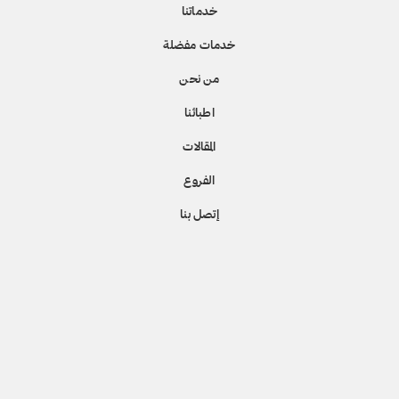
خدماتنا
خدمات مفضلة
من نحن
اطبائنا
المقالات
الفروع
إتصل بنا
Copyright © 2026. Silkor Laser & Aesthetic
Center.
All rights reserved.