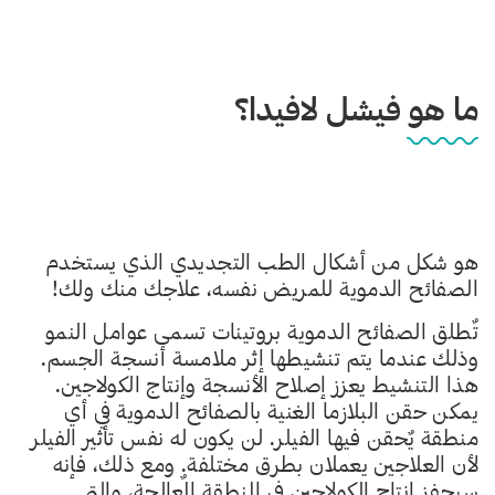
ما هو فيشل لافيدا؟
هو شكل من أشكال الطب التجديدي الذي يستخدم
الصفائح الدموية للمريض نفسه، علاجك منك ولك!
تٌطلق الصفائح الدموية بروتينات تسمى عوامل النمو
وذلك عندما يتم تنشيطها إثر ملامسة أنسجة الجسم.
هذا التنشيط يعزز إصلاح الأنسجة وإنتاج الكولاجين.
يمكن حقن البلازما الغنية بالصفائح الدموية في أي
منطقة يٌحقن فيها الفيلر. لن يكون له نفس تأثير الفيلر
لأن العلاجين يعملان بطرق مختلفة. ومع ذلك، فإنه
سيحفز إنتاج الكولاجين في المنطقة المٌعالجة، والتي