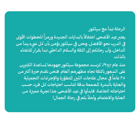
الرحلة تبدأ مع سيلكور
يعتبر عيد الأضحى احتفالاً بالبدايات الجديدة ورمزاً للخطوات الأولى
في الدرب نحو الأفضل. ونحن في سيلكور نؤمن بأن كل شيء يبدأ من
الداخل، وأن رحلتكم إلى الثقة والسلام الداخلي تبدأ بقرار للاعتناء
بالذات.
منذ عام ١٩97، كرّست مجموعة سيلكور جهودها لمساعدة الكثيرين
على الشعور بالثقة تجاه مظهرهم العام. فنحن نقدم خبرة أكثر من
٢٥ عاماً في مجال علاجات الليزر المتطوّرة والإجراءات التجميلية
والعناية بالبشرة المصممة بدقة لتناسب احتياجات كل فرد، حسب
احتياجاته الخاصة. فابدأوا في عيد الأضحى هذا تجربة مميزة من
العناية والاهتمام، وأهلاً بكم في رحلة الجمال!