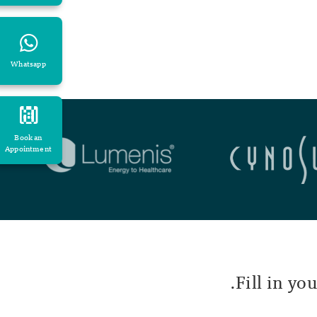
Whatsapp
Book an
Appointment
Fill in yo