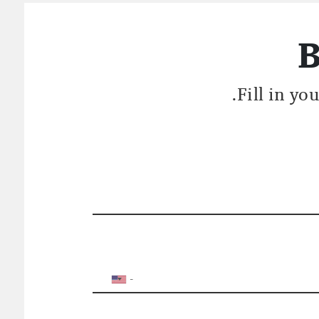
B
Fill in yo