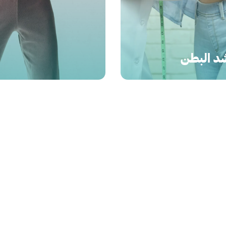
د البطن