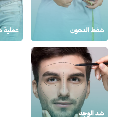
شفط الدهون
عملية ش
شد الوجه