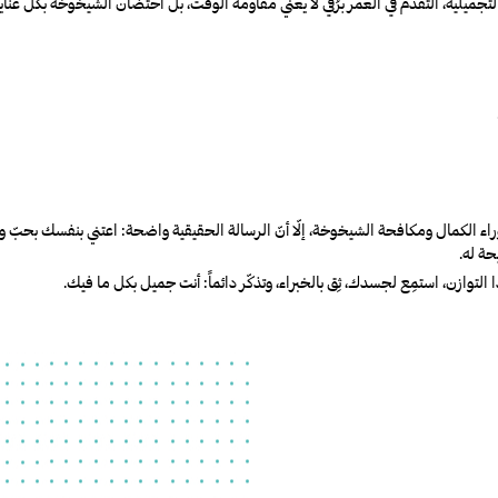
تجميلية، التقدم في العمر برُقي لا يعني مقاومة الوقت، بل احتضان الشيخوخة بكل عناي
 الكمال ومكافحة الشيخوخة، إلّا أنّ الرسالة الحقيقية واضحة: اعتني بنفسك بحبّ و
ة له.
ذا التوازن، استمِع لجسدك، ثِق بالخبراء، وتذكّر دائماً: أنت جميل بكل ما فيك
.