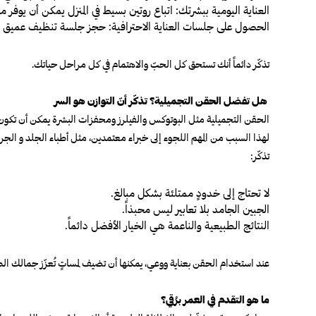
العناية اليومية ببشرتك:
اتباع روتين بسيط في المنزل يمكن أن يوفر 
الحصول على جلسات العناية الاحترافية:
حجز جلسة تنظيف عميق أو 
تذكّر دائماً أنك تستحق كل الحبّ والاهتمام في كل مراحل حياتك
.
هل تفضل الحقن التجميلية؟ تذكّر أنّ التوازن هو السر
الحقن التجميلية مثل البوتوكس والفيلرز ومحفزات البشرة يمكن أن تكون وس
لهذا السبب من المهم اللجوء إلى خبراء معتمدين، مثل أطباء الجلد و ال
تذكّر:
لا تحتاج إلى خدودٍ ممتلئة بشكل مبالغ.
الجبين الجامد بلا تعابير ليس محبذاً.
النتائج الطبيعية والناعمة هي الخيار الأفضل دائماً
.
عند استخدام الحقن بعناية ووعي، يمكنها أن تضيف لمساتٍ تُعزّز جمالك ا
ما هو التقدم في العمر برُقي؟