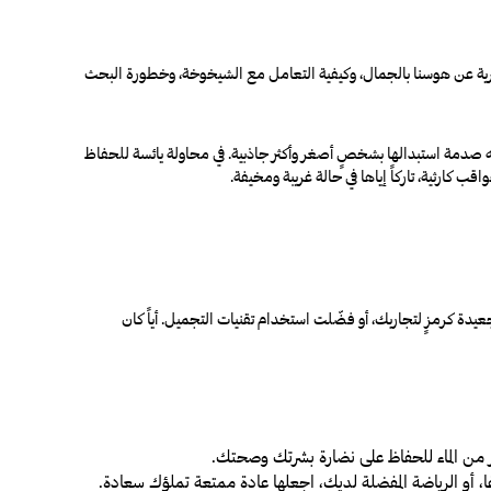
ي عادي بل هو رسالة تحذيرية عن هوسنا بالجمال، وكيفية التعامل مع الشيخوخة، وخطورة البحث
واجه صدمة استبدالها بشخصٍ أصغر وأكثر جاذبية. في محاولة يائسة للحفاظ
قب كارثية، تاركاً إياها في حالة غريبة ومخيفة.
دة كرمزٍ لتجاربك، أو فضّلت استخدام تقنيات التجميل. أياً كان
ر من الماء للحفاظ على نضارة بشرتك وصحتك
.
، أو الرياضة المفضلة لديك، اجعلها عادة ممتعة تملؤك سعادة.