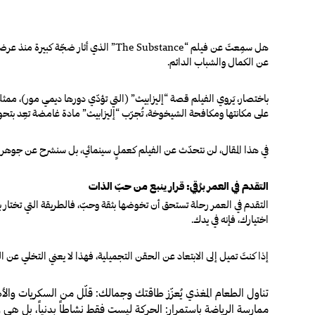
هل سمِعتَ عن فيلم “
The Substance
عن الكمال والشباب الدائم.
باختصار، يَروي الفيلم قصة “إليزابيث” (التي تؤدّي دورها ديمي مور)، ممثل
على مكانتها ومكافحة الشيخوخة، تُجرّب “إليزابيث” مادة غامضة تعِد بتحوي
في هذا المقال، لن نتحدّث عن الفيلم كعملٍ سينمائي، بل سنشرح عن جوهره 
التقدم في العمر برُقي: قرار ينبع من حبّ الذات
التقدم في العمر رحلة تستحق أن تخوضها بثقة وحبّ، فالطريقة التي تختار 
اختيارك، فإنه في يدك.
إذا كنتَ تميل إلى الابتعاد عن الحقن التجميلية، فهذا لا يعني التخلي عن
تناول الطعام المغذي يُعزّز طاقتك وجمالك:
قلّل من السكريات والأ
ممارسة الرياضة باستمرار:
الحركة ليست فقط نشاطاً بدنياً، بل هي و