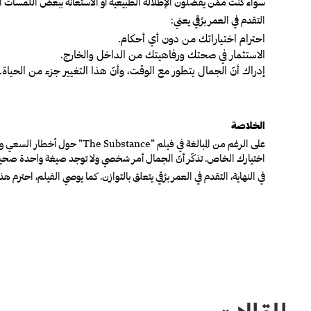
سواء كنت ممّن يفضّلون الإطلالة الطبيعية أو الاستعانة ببعض اللمسات ال
التقدم في العمر برُقي يعني:
احترام اختياراتك من دون أي أحكام.
الاستثمار في صحتك ورفاهيتك من الداخل والخارج.
إدراك أنّ الجمال يتطور مع الوقت، وأنّ هذا التغيير جزء من الحياة.
الخلاصة
على الرغم من المبالغة في فيلم
“The Substance”
حول أخطار السعي وراء
اختيارك الخاص. تذكّر أنّ الجمال أمر شخصي ولا توجد صيغة واحدة صحيح
في النهاية، التقدم في العمر برُقي يتعلق بالتوازن. كما يوصي الفيلم، احترم ه