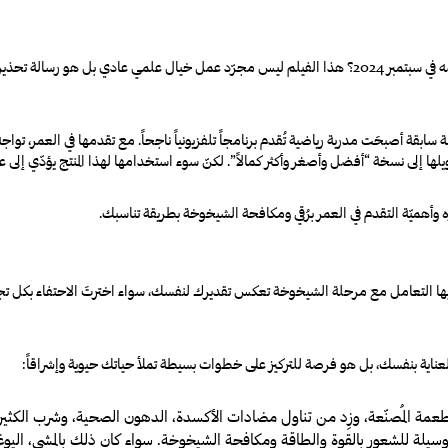
” الذي أثار ضجّة كبيرة منذ عرضه في سبتمبر 2024؟ هذا الفيلم ليس مجرّد عمل خيال علم
ة سابقة أصبحَت مدربة رياضية تُقدم برنامجاً تلفزيونياً ناجحاً. مع تقدمها في العمر، ت
لها إلى نسخة “أفضل وأصغر وأكثر كمالاً”.
لكنّ سوء استخدامها لهذا المنتج يؤدّي إلى عوا
وأهميّة التقدم في العمر برُقي ومكافحة الشيخوخة بطريقة تناسبك.
بها التعامل مع مرحلة الشيخوخة تعكس تقديرك لنفسك، سواء اخترتَ الاحتفاء بكل تجعي
 العناية بنفسك، بل هو فرصة للتركيز على خطوات بسيطة تملأ حياتك حيوية وإشراقاً
:
طعمة المُصنّعة، وزِد من تناول مضادات الأكسدة، الدهون الصحية، وشرب الكثي
سيلة للشعور بالقوة والطاقة ومكافحة الشيخوخة. سواء كان ذلك بالمشي، اليوغا