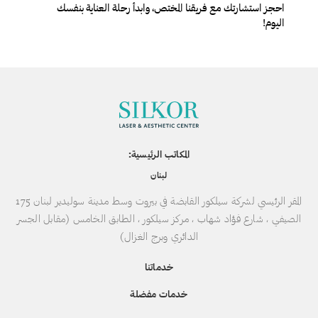
احجز استشارتك مع فريقنا المختص، وابدأ رحلة العناية بنفسك
اليوم!
المكاتب الرئيسية:
لبنان
المقر الرئيسي لشركة سيلكور القابضة في بيروت وسط مدينة سوليدير لبنان 175
الصيفي ، شارع فؤاد شهاب ، مركز سيلكور ، الطابق الخامس (مقابل الجسر
الدائري وبرج الغزال)
خدماتنا
خدمات مفضلة