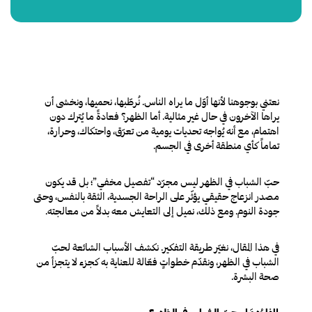
نعتني بوجوهنا لأنها أوّل ما يراه الناس. نُرطّبها، نحميها، ونخشى أن
يراها الآخرون في حال غير مثالية. أما الظهر؟ فعادةً ما يُترك دون
اهتمام، مع أنه يُواجه تحديات يومية من تعرّق، واحتكاك، وحرارة،
تماماً كأي منطقة أخرى في الجسم.
حبّ الشباب في الظهر ليس مجرّد “تفصيل مخفي”؛ بل قد يكون
مصدر انزعاج حقيقي يؤثّر على الراحة الجسدية، الثقة بالنفس، وحتى
جودة النوم. ومع ذلك، نميل إلى التعايش معه بدلاً من معالجته.
في هذا المقال، نغيّر طريقة التفكير. نكشف الأسباب الشائعة لحبّ
الشباب في الظهر، ونقدّم خطواتٍ فعّالة للعناية به كجزء لا يتجزأ من
صحة البشرة.