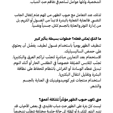
الشخصية، وكلها عوامل تُساهم في تفاقم حبّ الشباب.
لذلك، عند التعامل مع حبوب الظهر، من المهم عدَم إغفال الجانب
النفسي. فالعناية الفعلية بالبشرة لا تبدأ من الغسول أو الكريم، بل
من إدارة التوتر والعناية بالجسم ككل، جسدياً ونفسياً.
ما الذي يُمكن فعله؟ خطوات بسيطة بتأثير كبير
تنظيف الظهر يومياً
باستخدام غسول لطيف، يفضّل أن يحتوي
على حمض الساليسيليك.
الاستحمام بعد التمارين
مباشرة
لتجنّب تراكم العرق والبكتيريا.
تجنّب الملابس الضيّقة
خصوصاً في الطقس الحار أو أثناء النوم.
تبديل غطاء الوسادة أو الفراش بانتظام
للحفاظ على نظافة
البشرة وتقليل انتقال البكتيريا.
استخدام منتجات غير كوميدوغينيك
في العناية بالجسم
والشعر.
متى تكون حبوب الظهر مؤشّراً لمشكلة أعمق؟
ليست كلّ بثرة على الظهر حبّ شباب تقليدي. في بعض الأحيان، قد
تشير البثور المتكررة أو المؤلمة إلى حالة جلدية مختلفة تتطلّب تشخيصاً