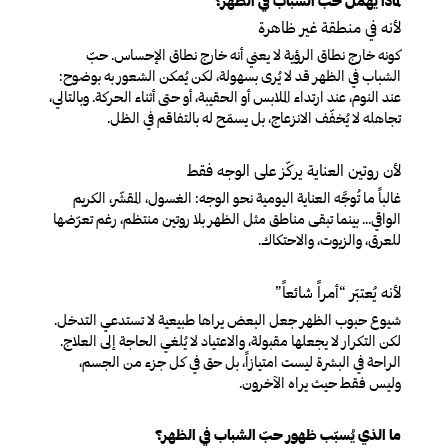
لماذا يُهمَل حبّ الشباب في الظهر؟
لأنه في منطقة غير ظاهرة
كونه خارج نطاق الرؤية لا يعني أنه خارج نطاق الإحساس. حبّ
الشباب في الظهر قد لا يُرى بسهولة، لكن يُمكن الشعور به بوضوح:
عند النوم، عند ارتداء الملابس أو الحقيبة، أو حتى أثناء الحركة. وبالتالي،
تجاهله لا يُخفّف الانزعاج، بل يسمَح له بالتفاقم في الظل.
لأن روتين العناية يركّز على الوجه فقط
غالباً ما تُوجَّه العناية اليومية نحو الوجه: الغسول، المقشّر، الكريم
الواقي… بينما تبقى مناطق مثل الظهر بلا روتين منتظم، رغم تعرّضها
للعرق، والزيوت، والاحتكاك.
لأنه يُعتبَر “أمراً شائعاً”
شيوع حبوب الظهر جعل البعض يراها طبيعية لا تستدعي التدخل.
لكن التكرار لا يجعلها مقبولة، والاعتياد لا يُلغي الحاجة إلى العلاج.
الراحة في البشرة ليست امتيازاً، بل حق في كل جزء من الجسم،
وليس فقط حيث يراه الآخرون.
ما الذي يُسبّب ظهور حبّ الشباب في الظهر؟