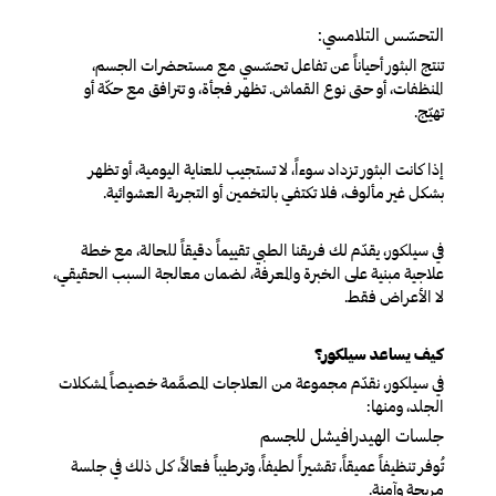
التحسّس التلامسي:
تنتج البثور أحياناً عن تفاعل تحسّسي مع مستحضرات الجسم،
المنظفات، أو حتى نوع القماش. تظهر فجأة، و تترافق مع حكّة أو
تهيّج.
إذا كانت البثور تزداد سوءاً، لا تستجيب للعناية اليومية، أو تظهر
بشكل غير مألوف، فلا تكتفي بالتخمين أو التجربة العشوائية.
في سيلكور، يقدّم لك فريقنا الطبي تقييماً دقيقاً للحالة، مع خطة
علاجية مبنية على الخبرة والمعرفة، لضمان معالجة السبب الحقيقي،
لا الأعراض فقط.
كيف يساعد سيلكور؟
في سيلكور، نقدّم مجموعة من العلاجات المصمَّمة خصيصاً لمشكلات
الجلد، ومنها:
جلسات الهيدرافيشل للجسم
تُوفر تنظيفاً عميقاً، تقشيراً لطيفاً، وترطيباً فعالاً، كل ذلك في جلسة
مريحة وآمنة.