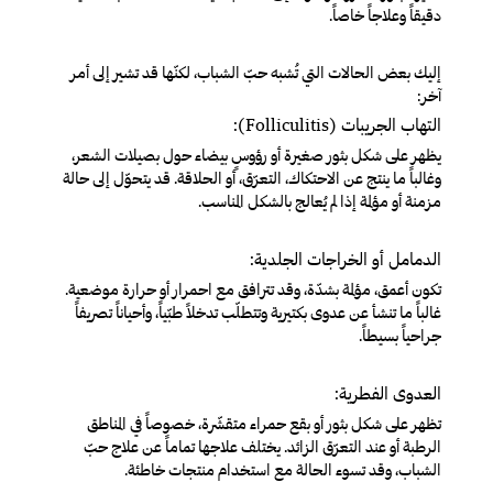
دقيقاً وعلاجاً خاصاً.
إليك بعض الحالات التي تُشبه حبّ الشباب، لكنّها قد تشير إلى أمر
آخر:
التهاب الجريبات (Folliculitis):
يظهر على شكل بثور صغيرة أو رؤوسٍ بيضاء حول بصيلات الشعر،
وغالباً ما ينتج عن الاحتكاك، التعرّق، أو الحلاقة. قد يتحوّل إلى حالة
مزمنة أو مؤلمة إذا لم يُعالج بالشكل المناسب.
الدمامل أو الخراجات الجلدية:
تكون أعمق، مؤلمة بشدّة، وقد تترافق مع احمرار أو حرارة موضعية.
غالباً ما تنشأ عن عدوى بكتيرية وتتطلّب تدخلاً طبّياً، وأحياناً تصريفاً
جراحياً بسيطاً.
العدوى الفطرية:
تظهر على شكل بثور أو بقع حمراء متقشّرة، خصوصاً في المناطق
الرطبة أو عند التعرّق الزائد. يختلف علاجها تماماً عن علاج حبّ
الشباب، وقد تسوء الحالة مع استخدام منتجات خاطئة.