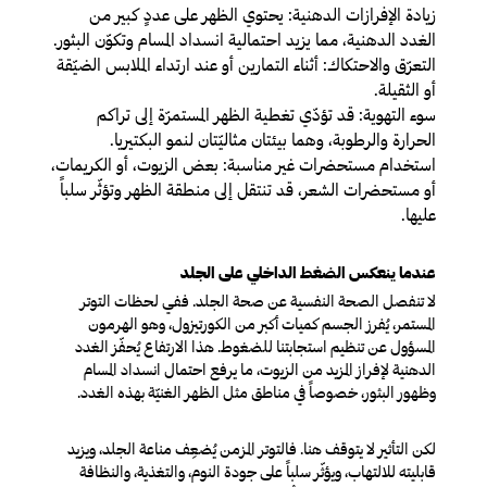
زيادة الإفرازات الدهنية:
يحتوي الظهر على عددٍ كبير من
الغدد الدهنية، مما يزيد احتمالية انسداد المسام وتكوّن البثور.
التعرّق والاحتكاك
: أثناء التمارين أو عند ارتداء الملابس الضيّقة
أو الثقيلة.
سوء التهوية
: قد تؤدّي تغطية الظهر المستمرّة إلى تراكم
الحرارة والرطوبة، وهما بيئتان مثاليّتان لنمو البكتيريا.
استخدام مستحضرات غير مناسبة
: بعض الزيوت، أو الكريمات،
أو مستحضرات الشعر، قد تنتقل إلى منطقة الظهر وتؤثّر سلباً
عليها.
عندما ينعكس الضغط الداخلي على الجلد
لا تنفصل الصحة النفسية عن صحة الجلد. ففي لحظات التوتر
المستمر، يُفرز الجسم كميات أكبر من الكورتيزول، وهو الهرمون
المسؤول عن تنظيم استجابتنا للضغوط. هذا الارتفاع يُحفّز الغدد
الدهنية لإفراز المزيد من الزيوت، ما يرفع احتمال انسداد المسام
وظهور البثور، خصوصاً في مناطق مثل الظهر الغنيّة بهذه الغدد.
لكن التأثير لا يتوقف هنا. فالتوتر المزمن يُضعِف مناعة الجلد، ويزيد
قابليته للالتهاب، ويؤثّر سلباً على جودة النوم، والتغذية، والنظافة