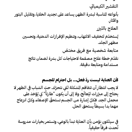
التقشير الكيميائي
بأنواعه المناسبة لبشرة الظهر، يساعد على تجديد الخلايا، وتقليل البثور
والآثار.
ا
لعلاج بالليزر
يُستخدَم لتخفيف الالتهاب، وتنظيم الإفرازات الدهنية، وتحسين
مظهر الجلد.
متابعة شخصية مع فريق مختصّ
نقدّم خطة علاج مصمّمة لاحتياجات كل بشرة لضمان نتائج
مستدامة ومتابعة دقيقة.
لأنّ العناية ليست ردّ فعل… بل احترام للجسم
لا يجب انتظار أن تتفاقم المشكلة لكي نتحرّك. حبّ الشباب في الظهر لا
يحتاج إلى مبرّرات ليُعالَج، ولا إلى أن يكون “طارئاً” كي يُؤخذ على
محمل الجد. فكلّ إشارة من الجسم تستحقّ الإصغاء، وكلّ انزعاج
مهما بدا بسيطاً يستحق الحل.
في سيلكور، نؤمن بأنّ العناية تبدأ بالوعي، وتستمر بخيارات مدروسة
تُحدث فرقاً حقيقياً.