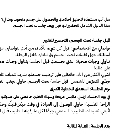
هل أنتِ مستعدّة لتحقيق أحلامكِ والحصول على جسم منحوت ومثالي؟ جل
هذا الدليل الشامل لتحضيراتكِ قبل وبعد جلسات نحت الجسم.
قبل جلسة نحت الجسم: التحضير للتغيير
تواصلي مع الاختصاصي
: قبل كل شيء، تأكّدي من أنكِ تتواصلين م
أسئلتكِ حول تقنيات نحت الجسم وإرشادكِ خلال الرحلة.
تناولي وجبات صحية
: اعتني بجسمكِ قبل الجلسة بتناول وجبات صحي
على ذلك!
اشربي الكثير من الماء
: حافظي على ترطيب جسمكِ بشرب كميات كافية م
تجنّبي التعرّض للشمس
: قبل جلسة نحت الجسم، حاولي تجنب التعرض
يوم الجلسة: استعدي للخطوة الكبرى
في يوم الجلسة، ارتدي ملابس مريحة وسهلة الخلع. حافظي على هدوئكِ واس
الراحة النفسية
: حاولي الوصول إلى العيادة في وقت مبكر قليلًا، و
اتّبعي تعليمات الطبيب
: استمعي جيدًا لكل ما يقوله الطبيب قبل ا
بعد الجلسة: العناية المثالية