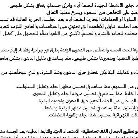
 تجنّبي الأنشطة المجهدة لبضعة أيام واتركي جسمكِ يتعافى بشكل طبيعي.
سمكِ على التخلّص من السموم ويسرع عملية التعافي.
 الساونا أو الحمامات البخارية لبضعة أيام بعد الجلسة. الحرارة العالية قد تسبب 
 الجلسة. تناولي الأطعمة التي تحتوي على الفيتامينات والمعادن اللازمة لتع
حدّدة للعناية بالبشرة والجسم. تأكّدي من اتّباعها بدقّة للحصول على أفضل الن
ثة لنحت الجسم والتخلّص من الدهون الزائدة بطرق غير جراحية وفعّالة. إليكِ بعض الخ
خلايا الدهنية وتدميرها بشكل طبيعي، ممّا يساعد في تقليل الدهون بشكل ملح
وية، والتدليك الميكانيكي لتحفيز حرق الدهون وشدّ البشرة. والذي سيخلّصكِ من
ص من السموم
، ممّا يساعد في تحسين مظهر الجلد وتقليل السيلوليت.
الخلايا، ممّا يساهم في
تحسين مرونة الجلد وتقليل الدهون
.
ت الوسطى من الجلد لتحفيز
حرق الدهون وتجديد البشرة
.
إيلاستين، ممّا يساعد في
تحسين مظهر البشرة وشدّها
.
لات الكهربائية لتحسين
شدّ الجلد وتقوية العضلات
.
و تحقيق الجمال الذي تستحقينه
. الاستعداد الجيّد والمتابعة الدقيقة بعد الجلسة ستس
مات لضمان رضاكِ التام. تواصلي معنا اليوم لحجز موعد استشارة وبدء أول خطوة في 