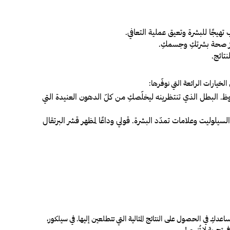
تهيجًا للبشرة وتعيق عملية التعافي.
زيز صحة بشرتكِ وجسمكِ.
تائج.
يارات الرائعة التي نوفّرها:
وظ. البطل الذي تنتظرينه ليخلّصكِ من كلّ
الدهون العنيدة
التي
السيلوليت وعلامات تمدّد البشرة
. قولي وداعًا لمظهر قشر البرتقال
اعدكِ في الحصول على النتائج المثالية التي تتطلعين إليها. في سيلكور،
تجربة لا تُنسى!