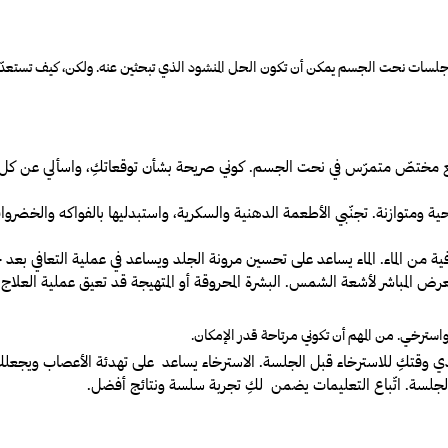
سات نحت الجسم يمكن أن تكون الحل المنشود الذي تبحثين عنه. ولكن، كيف تستعدّ
ع مختصّ متمرّس في نحت الجسم. كوني صريحة بشأن توقعاتكِ، واسألي عن كل ما
ة ومتوازنة. تجنّبي الأطعمة الدهنية والسكرية، واستبدليها بالفواكه والخضر
ن الماء. الماء يساعد على تحسين مرونة الجلد ويساعد في عملية التعافي بع
 المباشر لأشعة الشمس. البشرة المحروقة أو المتهيجة قد تعيق عملية العلا
ترخي. من المهم أن تكوني مرتاحة قدر الإمكان.
خذي وقتكِ للاسترخاء قبل الجلسة. الاسترخاء يساعد على تهدئة الأعصاب ويجعلكِ
لجلسة. اتّباع التعليمات يضمن لكِ تجربة سلسة ونتائج أفضل.