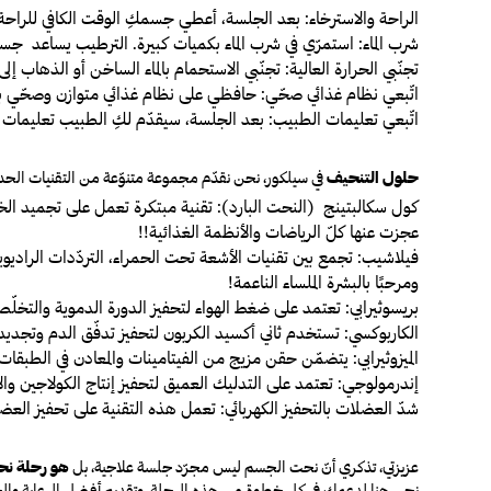
الراحة والاسترخاء
: بعد الجلسة، أعطي جسمكِ الوقت الكافي للراحة.
شرب الماء
: استمرّي في شرب الماء بكميات كبيرة. الترطيب يساعد ج
تجنّبي الحرارة العالية
: تجنّبي الاستحمام بالماء الساخن أو الذهاب إلى
اتّبعي نظام غذائي صحّي
: حافظي على نظام غذائي متوازن وصحّي بعد
اتّبعي تعليمات الطبيب
: بعد الجلسة، سيقدّم لكِ الطبيب تعليمات م
حلول التنحيف
في سيلكور، نحن نقدّم مجموعة متنوّعة من التقنيات الحدي
كول سكالبتينج (النحت البارد)
: تقنية مبتكرة تعمل على تجميد ال
عجزت عنها كلّ الرياضات والأنظمة الغذائية!!
فيلاشيب
: تجمع بين تقنيات الأشعة تحت الحمراء، التردّدات الرادي
ومرحبًا بالبشرة الملساء الناعمة!
بريسوثيرابي
: تعتمد على ضغط الهواء لتحفيز الدورة الدموية
والتخلّ
الكاربوكسي
: تستخدم ثاني أكسيد الكربون لتحفيز تدفّق الدم وتجديد 
الميزوثيرابي
: يتضمّن حقن مزيج من الفيتامينات والمعادن في الطبقا
إندرمولوجي
: تعتمد على التدليك العميق لتحفيز إنتاج الكولاجين وال
شدّ العضلات بالتحفيز الكهربائي
: تعمل هذه التقنية على تحفيز العض
عزيزتي، تذكري أنّ نحت الجسم ليس مجرّد جلسة علاجية، بل
هو رحلة نح
نحن هنا لدعمكِ في كل خطوة من هذه الرحلة، وتقديم أفضل الرعاية والخد