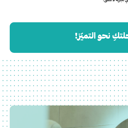
تكِ نحو التميّز!