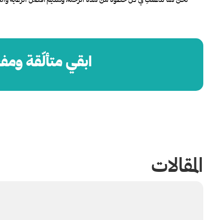
ابقي متألّقة ومفع
المقالات