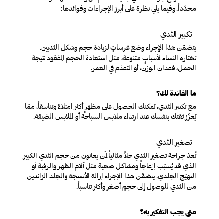
محدّداً. وفيما يلي نظرة على أبرز الإجراءات وفوائدها:
تكبير الثدي
يتضمّن هذا الإجراء وضع غرساتٍ لزيادة حجم وشكل الثديين.
تختاره النساء لأسبابٍ متنوعة، مثل استعادة الحجم المفقود نتيجة
الحمل، فقدان الوزن، أو التقدّم في العمر.
ما الفائدة لك؟
مع تكبير الثدي، يُمكنك الحصول على مظهرٍ أكثر امتلاءً وتناسقاً، ممّا
يُعزّز ثقتك بنفسك عند ارتداء ملابس السباحة أو الملابس الضيقة.
تصغير الثدي
تُعدّ جراحة تصغير الثدي حلاً مثالياً لمَن يعانون من حجم الثدي الكبير
الذي قد يُسبّب إزعاجاً ومشاكل صحية مثل آلام الظهر والرقبة أو
التهيّج الجلدي. يتضمَّن هذا الإجراء إزالة الأنسجة والجلد الزائدين
من الثدي للوصول إلى حجمٍ أصغر وأكثر تناسباً.
متى يجب التفكير به؟