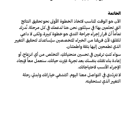
الخاتمة
الآن هو الوقت المناسب لاتخاذ الخطوة الأولى نحو تحقيق النتائج
التي تحلمين بها! في سيلكور، نحن هنا لدعمك في كل مرحلة. نًدرك
تماماً أنّ قرار إجراء جراحة الثدي هو خطوة كبيرة، ولكن لا داعي
للقلق؛ لأنّ فريقنا من الخبراء المتخصصين سيُساعدك لتحقيق التغيير
الذي تطمحين إليها بثقة واطمئنان.
سواء كنتِ ترغبين في تحسين منحنياتكِ، التخلص من أي انزعاج، أو
إعادة بناء ثقتك بنفسك بعد تجربة غيّرت حياتك، سنعمل معاً لإيجاد
الإجراء الأنسب لاحتياجاتك.
لا تتردّدي في التواصل معنا اليوم. اكتشفي خياراتك وابدئي رحلة
التغيير الذي تستحقينه.