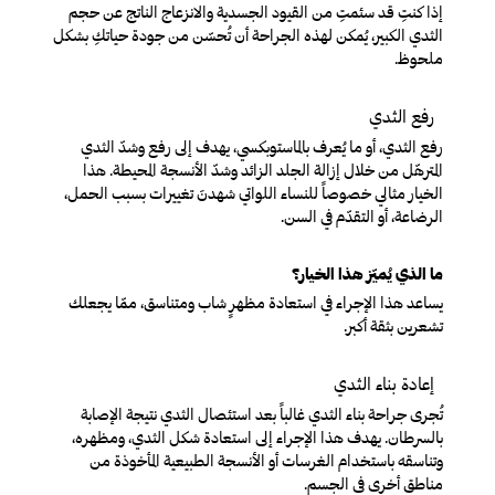
إذا كنتِ قد سئمتِ من القيود الجسدية والانزعاج الناتج عن حجم
الثدي الكبير، يُمكن لهذه الجراحة أن تُحسّن من جودة حياتكِ بشكل
ملحوظ.
رفع الثدي
رفع الثدي، أو ما يُعرف بالماستوبكسي، يهدف إلى رفع وشدّ الثدي
المترهّل من خلال إزالة الجلد الزائد وشدّ الأنسجة المحيطة. هذا
الخيار مثالي خصوصاً للنساء اللواتي شهدنَ تغييرات بسبب الحمل،
الرضاعة، أو التقدّم في السن.
ما الذي يُميّز هذا الخيار؟
يساعد هذا الإجراء في استعادة مظهرٍ شاب ومتناسق، ممّا يجعلك
تشعرين بثقة أكبر.
إعادة بناء الثدي
تُجرى جراحة بناء الثدي غالباً بعد استئصال الثدي نتيجة الإصابة
بالسرطان. يهدف هذا الإجراء إلى استعادة شكل الثدي، ومظهره،
وتناسقه باستخدام الغرسات أو الأنسجة الطبيعية المأخوذة من
مناطق أخرى في الجسم.