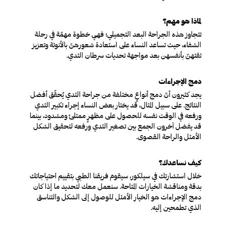
لماذا هو مهم؟
تتجاوز هذه الجراحة البعد التجميلي؛ فهي خطوة مهمّة في رحلة
الشفاء، حيث تساعد النساء على استعادة شعورهنّ بالأنوثة وتعزيز
ثقتهنّ بأنفسهن بعد مواجهة تحديات سرطان الثدي.
دمج الإجراءات
يجد كثيرون أنّ دمج أنواعٍ مختلفة من جراحة الثدي يُحقّق أفضل
النتائج. على سبيل المثال، قد يختار بعض النساء إجراء تكبير الثدي
ورفعه في الوقت نفسه للحصول على مظهرٍ ممتلئ ومشدود، بينما
قد يفضل آخرون الجمع بين تصغير الثدي ورفعه لتحقيق الشكل
الأمثل والراحة القصوى.
كيف نساعدك؟
خلال استشارتك في سيلكور، سيقوم فريقنا الطبي بتقييم احتياجاتك
بدقة ومناقشة الخيارات المتاحة. سنعمل معك لتحديد ما إذا كان
دمج الإجراءات هو الخيار الأمثل للوصول إلى الشكل والتناسق
الذي تطمحين إليه.