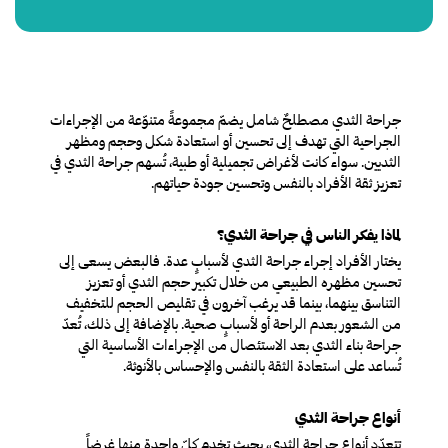
جراحة الثدي مصطلحٌ شامل يضمّ مجموعةً متنوّعة من الإجراءات
الجراحية التي تهدف إلى تحسين أو استعادة شكل وحجم ومظهر
الثديين. سواء كانت لأغراض تجميلية أو طبية، تُسهم جراحة الثدي في
تعزيز ثقة الأفراد بالنفس وتحسين جودة حياتهم.
لماذا يفكر الناس في جراحة الثدي؟
يختار الأفراد إجراء جراحة الثدي لأسبابٍ عدة. فالبعض يسعى إلى
تحسين مظهره الطبيعي من خلال تكبير حجم الثدي أو تعزيز
التناسق بينهما، بينما قد يرغب آخرون في تقليص الحجم للتخفيف
من الشعور بعدم الراحة أو لأسبابٍ صحية. بالإضافة إلى ذلك، تُعدّ
جراحة بناء الثدي بعد الاستئصال من الإجراءات الأساسية التي
تُساعد على استعادة الثقة بالنفس والإحساس بالأنوثة.
أنواع جراحة الثدي
تتعدّد أنواع جراحة الثدي، بحيث تخدم كلّ واحدة منها غرضاً