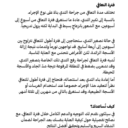
فترة التعافي
تختلف مدة التعافي من جراحة الثدي بناءً على نوع الإجراء.
بالنسبة إلى تكبير الثدي، عادة ما تستغرق فترة التعافي من أسبوع إلى
أسبوعين، مع الشعور بانزعاجٍ بسيط في البداية لكنه يزول تدريجياً.
في حالة تصغير الثدي، ستحتاجين إلى فترة أطول للتعافي تتراوح بين
أسبوعين إلى أربعة أسابيع. قد تواجهين تورماً وكدمات نتيجة إزالة
الأنسجة الزائدة، لكنّ الأعراض تتحسّن مع العناية المناسبة.
تُشبه فترة التعافي لجراحة رفع الثدي تلك الخاصة بتصغير الثدي،
وقد تشعرين بضغط في المنطقة المرفوعة نتيجة شدّ الجلد والأنسجة
المحيطة.
أما إعادة بناء الثدي بعد استئصاله، فتحتاج إلى فترة أطول للتعافي
نظراً لتعقيد هذا الإجراء، خصوصاً عند استخدام الغرسات أو
الأنسجة الطبيعية، وقد تستغرق بالتالي من شهرين إلى ثلاثة أشهر.
كيف نُساعدك؟
في سيلكور، نقدم لك التوجيه والدعم الكامل خلال فترة التعافي، مع
نصائح تفصيلية حول كيفية العناية بنفسك بعد الجراحة لضمان
الشفاء السريع والسليم وتحقيق أفضل النتائج.