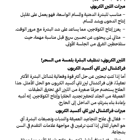
ميزات الليزر الكربوني
– مناسب للبشرة الدهنية والمسام الواسعة، فهو يعمل على تقليل
إنتاج الدهون ويشد المسام.
– يعزز إنتاج الكولاجين، مما يساعد على شد البشرة مع مرور الوقت.
– مثالي لمن يبحثون عن تحسين سريع قبل مناسبة مهمة، حيث
ستلاحظين الفرق من الجلسة الأولى.
الليزر الكربوني: تنظيف البشرة بلمسة من السحر!
فراكشنال ليزر ثاني أكسيد الكربون
أما إذا كنتِ تبحثين عن حل أكثر قوة وفعالية لمشاكل البشرة الأكثر
تعقيدًا، فإن فراكشنال ليزر ثاني أكسيد الكربون هو الحل الأمثل. هذا
العلاج يستخدم حزمًا صغيرة من الليزر التي تخترق الطبقات
العميقة من الجلد لتحفيز تجديد الخلايا وإنتاج الكولاجين. إنه أشبه
بإعادة بناء بشرتكِ من الداخل إلى الخارج.
ميزات فراكشنال ليزر ثاني أكسيد الكربون
– فعّال في علاج التجاعيد العميقة والندبات وتصبغات البشرة. أي
هو الخيار المثالي إذا كنتِ ترغبين في مواجهة علامات التقدم في السن
بشجاعة.
– يتطلب فترة تعافي أطول لكنه يوفر نتائج طويلة الأمد وملحوظة.