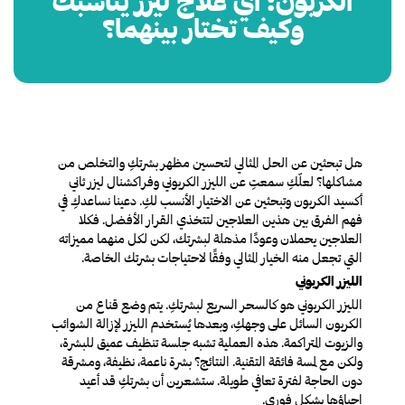
الكربون: أي علاج ليزر يناسبك
وكيف تختار بينهما؟
هل تبحثين عن الحل المثالي لتحسين مظهر بشرتكِ والتخلص من
مشاكلها؟ لعلّكِ سمعتِ عن الليزر الكربوني وفراكشنال ليزر ثاني
أكسيد الكربون وتبحثين عن الاختيار الأنسب لكِ. دعينا نساعدكِ في
فهم الفرق بين هذين العلاجين لتتخذي القرار الأفضل. فكلا
العلاجين يحملان وعودًا مذهلة لبشرتك، لكن لكل منهما مميزاته
التي تجعل منه الخيار المثالي وفقًا لاحتياجات بشرتك الخاصة.
الليزر الكربوني
الليزر الكربوني هو كالسحر السريع لبشرتكِ. يتم وضع قناع من
الكربون السائل على وجهكِ، وبعدها يُستخدم الليزر لإزالة الشوائب
والزيوت المتراكمة. هذه العملية تشبه جلسة تنظيف عميق للبشرة،
ولكن مع لمسة فائقة التقنية. النتائج؟ بشرة ناعمة، نظيفة، ومشرقة
دون الحاجة لفترة تعافي طويلة. ستشعرين أن بشرتكِ قد أعيد
إحياؤها بشكل فوري.