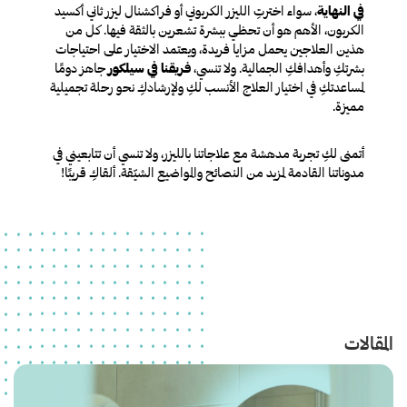
في النهاية
، سواء اخترتِ الليزر الكربوني أو فراكشنال ليزر ثاني أكسيد
الكربون، الأهم هو أن تحظي ببشرة تشعرين بالثقة فيها. كل من
هذين العلاجين يحمل مزايا فريدة، ويعتمد الاختيار على احتياجات
بشرتكِ وأهدافكِ الجمالية. ولا تنسي،
فريقنا في سيلكور
جاهز دومًا
لمساعدتكِ في اختيار العلاج الأنسب لكِ ولإرشادكِ نحو رحلة تجميلية
مميزة.
أتمنى لكِ تجربة مدهشة مع علاجاتنا بالليزر، ولا تنسي أن تتابعيني في
مدوناتنا القادمة لمزيد من النصائح والمواضيع الشيّقة. ألقاكِ قريبًا!
المقالات