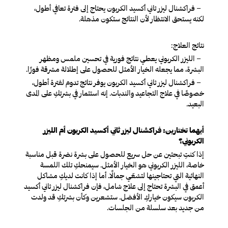
– فراكشنال ليزر ثاني أكسيد الكربون يحتاج إلى فترة تعافي أطول،
لكنه يستحق الانتظار لأن النتائج ستكون مذهلة.
نتائج العلاج:
– الليزر الكربوني يعطي نتائج فورية في تحسين ملمس ومظهر
البشرة، مما يجعله الخيار الأمثل للحصول على إطلالة مشرقة فورًا.
– فراكشنال ليزر ثاني أكسيد الكربون يوفر نتائج تدوم لفترة أطول،
خصوصًا في علاج التجاعيد والندبات. إنه استثمار في بشرتكِ على المدى
البعيد.
أيهما تختارين: فراكشنال ليزر ثاني أكسيد الكربون أم الليزر
الكربوني؟
إذا كنتِ تبحثين عن حل سريع للحصول على بشرة نضرة قبل مناسبة
خاصة، الليزر الكربوني هو الخيار الأمثل. سيمنحكِ تلك اللمسة
النهائية التي تحتاجينها لتشعّي جمالًا. أما إذا كانت لديكِ مشاكل
أعمق في البشرة تحتاج إلى علاج شامل، فإن فراكشنال ليزر ثاني أكسيد
الكربون سيكون خياركِ الأفضل. ستشعرين وكأن بشرتكِ قد ولدت
من جديد بعد سلسلة من الجلسات.