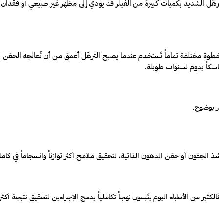
ّل الشديد بكميات كبيرة من الفيلر قد يؤدي إلى مظهر غير طبيعي أو فقدان 
جراحي (Facelift) بديلاً عن الفيلر، بل خطوة مختلفة تماماً تُستخدم عندما يصبح الترهّل أعمق من أن 
ماسكاً يدوم لسنوات طويلة.
ر بوضوح.
 الجفون أو حقن الدهون الذاتية، لتحقيق ملامح أكثر توازناً وانسجاماً في كام
كثير من الأطباء اليوم يتّبعون نهجاً تكاملياً يدمج الإجراءين لتحقيق نتيجة أكثر د