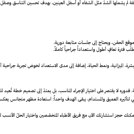
ة لم يشملها الشدّ مثل الشفاه أو أسفل العينين، بهدف تحسين التناسق وصقل الملا
البشرة، الميزانية، ونمط الحياة، إضافة إلى مدى الاستعداد لخوض تجربة جراحية أو 
نة. فدوره لا يقتصر على اختيار الإجراء المناسب، بل يمتدّ إلى تصميم خطة تُعيد لل
احي لتأثيره العميق والمستدام، يبقى الهدف واحداً: استعادة مظهر متجانس يعكس