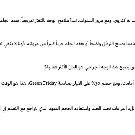
ب به كثيرون. ومع مرور السنوات، تبدأ ملامح الوجه بالتغيّر تدريجياً: يفقد الج
 عندما يصبح الترهّل واضحاً أو يفقد الجلد جزءاً كبيراً من مرونته. فهنا لا يك
متى يصبح شدّ الوجه الجراحي هو الحلّ الأكثر فعالية؟
قت المثالي للحصول على استشارة متخصّصة.
لملء الفراغات تحت الجلد واستعادة الحجم المفقود الذي يتراجع مع التقدّم في ا