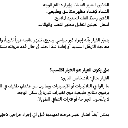
الخدّين لتعزيز الامتلاء وإبراز عظام الوجه.
الشفاه لإضفاء مظهر متناسق وطبيعي.
الذقن وخطّ الفك لتحديد الملامح.
أسفل العينين لتقليل مظهر التعب والهالات.
يتميّز الفيلر بأنّه إجراء غير جراحي وسريع، تظهر نتائجه فوراً تقريبا
معالجة الترهّل الشديد أو إعادة شدّ الجلد في حال فقد مرونته بشكل
متى يكون الفيلر هو الخيار الأنسب؟
الفيلر مثاليّ للأشخاص الذين:
ما زالوا في الثلاثينيات أو الأربعينيات ويعانون من فقدانٍ طفيف في 
يرغبون بنتائج طبيعية دون تغييرات كبيرة في شكل الوجه.
لا يفضّلون الجراحة أو فترات التعافي الطويلة.
يمكن أيضاً اعتبار الفيلر مرحلة تمهيدية قبل أي إجراء جراحي لاحق،