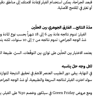
فبعد الجراحة، يمكن استخدام الفيلر لإعادة الامتلاء إلى مناطق دقيق
أو تغيّر في الملامح الأصلية.
مدّة النتائج… الفارق الجوهري بين الحلّين
الفيلر:
تدوم نتائجه عادة بين 6 إلى 18 شهراً بحسب نوع المادة وموقع الحقن، ويحتاج إلى جلسات متابعة دورية.
شدّ الوجه الجراحي:
تدوم نتائجه من 7 إلى 10 سنوات، لكنه يتطلّب فترة تعافٍ أطول واستعداداً جراحياً كاملاً.
يعتمد الاختيار بين الحلّين على توازنٍ بين التوقّعات، السنّ، طبيعة 
لكل وجه حلّ يناسبه
في النهاية، يبقى دور الطبيب العنصر الأهمّ في تحقيق النتيجة المتواز
سواء اخترت الفيلر لنتائجه السريعة والطبيعية، أو شدّ الوجه الجر
ومع عروض Green Friday في سيلكور، وخصم 30% على الفيلر، يمكنك حجز استشارتك الآن مع فريق الأطباء المتخصّصين واختيار الحلّ الأنسب لك براحة بثقة واطمئنان.