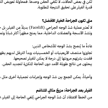
لكن في بعض الحالات، لا تكفي الحقن وحدها. فمحاولة تعويض التره
قدرة الفيلر على تحقيق النتيجة المطلوبة.
متى تكون الجراحة الخيار الأفضل؟
لا تُعتبر عملية شدّ الوجه ال
وتشدّ الأنسجة والعضلات الداخلية، مما يمنح مظهراً أكثر شباباً وت
عادةً ما يُنصح بشدّ الوجه للأشخاص الذين:
تجاوزوا منتصف الأربعينيات أو الخمسينيات وبدأ الترهّل لديهم يظه
فقدت بشرتهم مرونتها إلى درجة لا يمكن للفيلر تصحيحها.
يبحثون عن نتائج طويلة الأمد دون الحاجة المتكرّرة لتجديد الحقن.
وأحياناً، يمكن الجمع بين شدّ الوجه وإجراءات تجميلية أخرى مثل شدّ
الفيلر بعد الجراحة: مزيجٌ مثالي للتناغم
من الخطأ الاعتقاد أنّ شدّ الوجه الجراحي يُلغي الحاجة إلى الفيلر، فال