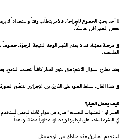
ا أحد يحبّ الخضوع للجراحة، فالأمر يتطلّب وقتاً واستعداداً لا يرغ
ل
تجعل المظهر أقل تماسكاً.
في مرحلة معيّنة، قد لا يمنح الفيلر الوجه النتيجة المرجوّة، خصوصاً
الطبيعية.
وهنا يطرح السؤال الأهم: متى يكون الفيلر كافياً لتجديد الملامح، و
في هذا المقال، نسلّط الضوء على الفارق بين الإجرائين لتتضّح الصورة أمامك. ومع خصم 30% على الفيلر بمناسبة Green Friday، هذا هو الو
كيف يعمل الفيلر؟
الفيلر أو “الحشوات الجلدية” عبارة عن موادٍ قابلة للحقن تُستخدم 
في البشرة تساعد على ترطيبها وإعطائها مظهراً ممتلئاً وناعماً.
يُستخدم الفيلر في عدّة مناطق من الوجه مثل: