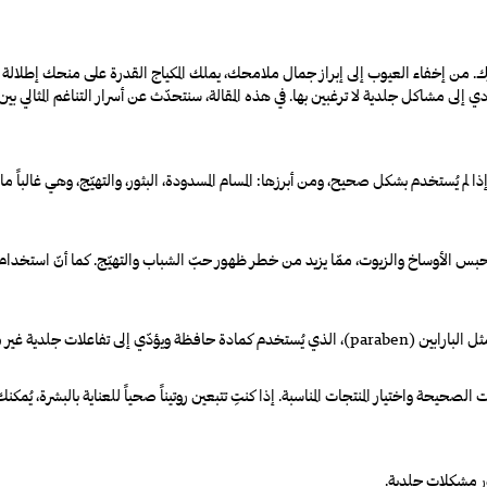
. من إخفاء العيوب إلى إبراز جمال ملامحك، يملك المكياج القدرة على منحك إطلالة جد
 إلى مشاكل جلدية لا ترغبين بها. في هذه المقالة، سنتحدّث عن أسرار التناغم المثالي 
ذا لم يُستخدم بشكل صحيح، ومن أبرزها: المسام المسدودة، البثور، والتهيّج، وهي غالباً م
يحبس الأوساخ والزيوت، ممّا يزيد من خطر ظهور حبّ الشباب والتهيّج. كما أنّ استخدام
ثل
البارابين
(paraben)
، الذي يُستخدم كمادة حافظة ويؤدّي إلى تفاعلات جلدية غير 
ت الصحيحة واختيار المنتجات المناسبة. إذا كنتِ تتبعين روتيناً صحياً للعناية بالبشرة، ي
ور مشكلات جلدية.