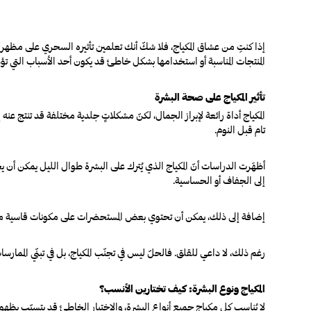
إذا كنتِ من عشاق المكياج، فلا شكّ أنك تعلمين تأثيره السحري على مظهرك
المنتجات المناسبة أو استخدامها بشكل خاطئ قد يكون أحد الأسباب التي تؤدي
تأثير المكياج على صحة البشرة
المكياج أداة رائعة لإبراز الجمال، لكنّ مشكلاتٍ جلدية مختلفة قد تنتج عنه إ
تام قبل النوم.
أظهَرت الدراسات أنّ المكياج الذي يُترك على البشرة طوال الليل يمكن أن 
إلى الجفاف أو الحساسية
.
إضافة إلى ذلك، يمكن أن تحتوي بعض المستحضرات على مكونات قاسية م
رغم ذلك، لا داعي للقلق. فالحلّ ليس في تجنّب المكياج، بل في تبنّي الممارسا
المكياج ونوع البشرة: كيف تختارين الأنسب؟
لا يُناسب كل مكياج جميع أنواع البشرة، والاختيار الخاطئ قد يتسبّب بظه