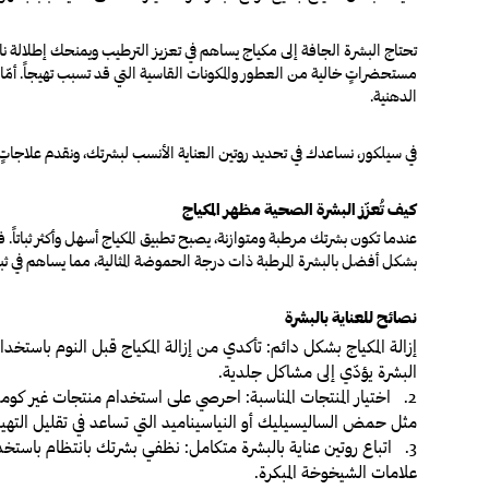
تحتاج البشرة الجافة إلى مكياج يساهم في تعزيز الترطيب ويمنحك إطلالة 
مستحضراتٍ خالية من العطور والمكونات القاسية التي قد تسبب تهيجاً
.
أمّا
الدهنية.
في سيلكور، نساعدك في تحديد روتين العناية الأنسب لبشرتك، ونقدم علاجاتٍ
كيف تُعزّز البشرة الصحية مظهر المكياج
عندما تكون بشرتك مرطبة ومتوازنة، يصبح تطبيق المكياج أسهل وأكثر ثباتاً.
بشكل أفضل بالبشرة المرطبة ذات درجة الحموضة المثالية، مما يساهم في ثبا
نصائح للعناية بالبشرة
إزالة المكياج بشكل دائم:
تأكدي من إزالة المكياج قبل النوم باستخدا
البشرة يؤدّي إلى مشاكل جلدية
.
2
.
اختيار المنتجات المناسبة
مثل حمض الساليسيليك أو النياسيناميد التي تساعد في تقليل التهي
3
.
اتباع روتين عناية بالبشرة متكامل
: نظفي بشرتك بانتظام باستخد
علامات الشيخوخة المبكرة
.