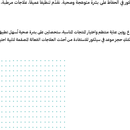
ور في الحفاظ على بشرة متوهجة وصحية. نقدّم تنظيفاً عميقاً، علاجات مرطبة، و
روتين عناية منتظم واختيار المنتجات المناسبة، ستحصلين على بشرة صحية تُسهل تطبيق ا
نكِ حجز موعد في سيلكور للاستفادة من أحدَث العلاجات الفعالة المصمّمة لتلبية احت