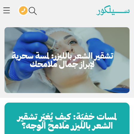
تشقير الشعر بالليزر: لمسة سحرية
لإبراز جمال ملامحك
لمسات خفيّة: كيف يُغيّر تشقير
الشعر بالليزر ملامح الوجه؟