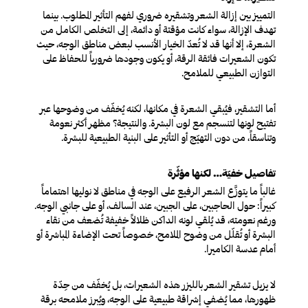
التمييز بين إزالة الشعر وتشقيره ضروري لفهم التأثير المطلوب. بينما
تهدف الإزالة، سواء كانت مؤقتة أو دائمة، إلى التخلص الكامل من
الشعرة، إلا أنها قد لا تُعدّ الخيار الأنسب لبعض مناطق الوجه، حيث
تكون الشعيرات فائقة الرقة، أو يكون وجودها ضرورياً للحفاظ على
التوازن الطبيعي للملامح.
أما التشقير، فيُبقي الشعرة في مكانها، لكنه يُخفّف من وضوحها عبر
تفتيح لونها لتنسجم مع لون البشرة. والنتيجة؟ مظهر أكثر نعومة
وتناسقاً، من دون التهيّج أو التأثير على البنية الطبيعية للبشرة.
تفاصيل خفيّة… لكنها مؤثّرة
غالباً ما يتوزَّع الشعر الرفيع على الوجه في مناطق لا نوليها اهتماماً
كبيراً: حول الحاجبين، على الجبين، عند السالف، أو على جانبي الوجه.
ورغم نعومته، قد يُلقي لونه الداكن ظلالاً خفيفة تُضعف من نقاء
البشرة أو تُقلّل من وضوح الملامح، خصوصاً تحت الإضاءة المباشرة أو
أمام عدسة الكاميرا.
لا يزيل تشقير الشعر بالليزر هذه الشعيرات، بل يُخفّف من حِدّة
ظهورها، مما يُضفي إشراقة طبيعية على الوجه، ويُبرز ملامحه برقة