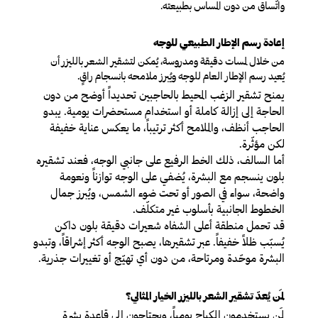
واتّساق من دون المساس بطبيعته.
إعادة رسم الإطار الطبيعي للوجه
من خلال لمسات دقيقة ومدروسة، يُمكن لتشقير الشعر بالليزر أن
يُعيد رسم الإطار العام للوجه ويُبرز ملامحه بانسجام راقٍ.
يمنح تشقير الزغب المحيط بالحاجبين تحديداً أوضح من دون
الحاجة إلى إزالة كاملة أو استخدام مستحضرات يومية. يبدو
الحاجب أنظف، والملامح أكثر ترتيباً، ما يعكس عناية خفيفة
لكن مؤثّرة.
أما السالف، ذلك الخط الرفيع على جانبي الوجه، فعند تشقيره
بلون ينسجم مع البشرة، يُضفي على الوجه توازناً ونعومة
واضحة، سواء في الصور أو تحت ضوء الشمس، ويُبرز جمال
الخطوط الجانبية بأسلوب غير متكلّف.
قد تحمل منطقة أعلى الشفاه شعيرات دقيقة بلون داكن
يُسبّب ظلاً خفيفاً. عبر تشقيرها، يصبح الوجه أكثر إشراقاً، وتبدو
البشرة موحّدة ومرتاحة، من دون أي تهيّج أو تغييرات جذرية.
لمَن يُعدّ تشقير الشعر بالليزر الخيار المثالي؟
لمَن يستخدمون المكياج يومياً، ويحتاجون إلى قاعدة بشرة