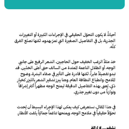
أحياناً، لا يكون التحوّل الحقيقي في الإجراءات الكبيرة أو التغييرات
الجذرية، بل في التفاصيل الصغيرة التي تمرّ بهدوء، لكنها تصنَع الفرق
كلّه.
خذ مثلاً الزغب الخفيف حول الحاجبين، الشعر الرفيع على جانبي
الوجه، أو الظلال الناعمة الممتدة من السالف حتى أعلى الخدّين. قد
تبدو تفصيلاً عابراً، لكنها قادرة على التأثير في صفاء البشرة، وضوح
الملامح، وانطباع النظافة العام. وهنا يبرز تشقير الشعر بالليزر كخيار
ذكي، يُعنى بهذه التفاصيل الدقيقة ليمنح الوجه مظهراً أكثر إشراقاً
وتوازناً من دون تغيير جذري.
في هذا المقال، نستعرض كيف يمكن لهذا الإجراء البسيط أن يُحدث
تحوّلاً حقيقياً في ملامح الوجه، ويمنحها تناغماً جماليّاً يلفت الأنظار.
تشقير… لا إزالة