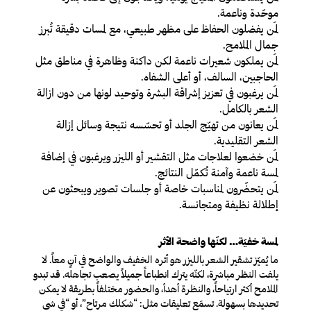
موحّدة وناعمة.
لمَن يفضلون الحفاظ على مظهر طبيعي، مع لمسات دقيقة تُبرز
جمال الملامح.
لمَن يملكون شعيرات ناعمة لكن داكنة وظاهرة في مناطق مثل
الحاجبين، السالف، أو أعلى الشفاه.
لمَن يرغبون في تعزيز إشراقة البشرة وتوحيد لونها من دون ازالة
الشعر بالكامل.
لمَن يعانون من تهيّج الجلد أو تحسّسه نتيجة وسائل إزالة
الشعر التقليدية.
لمَن خضعوا لعلاجات مثل التقشير أو الليزر ويرغبون في إضافة
لمسة ناعمة وآمنة تُكمّل النتائج.
لمَن يتحضّرون لمناسبات خاصة أو جلسات تصوير ويبحثون عن
إطلالة نظيفة ومتجانسة.
لمسة خفيّة… لكنّها واضحة الأثر
ما يُميّز تشقير الشعر بالليزر هو أثره الخفيف والواضح في آنٍ معاً. لا
يلفت النظر مباشرة، لكنّه يترك انطباعاً جميلاً يصعب تجاهله. قد تبدو
الملامح أكثر ارتياحاً، والنظرة أهدأ، والحضور مختلفاً بطريقة لا يمكن
تحديدها بسهولة. تسمَع تعليقات مثل: “شكلك مرتاح”، أو “في شي