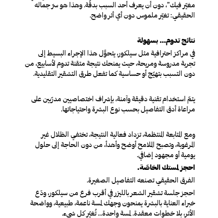
مغيّر فيك”، دون أن يعرف أحد السبب بدقّة. وهذا هو سرّ جماله
الحقيقي: تغيّر ملموس دون أي أثر واضح.
نتائج تدوم… بسهولة
في مراكز احترافية مثل سيلكور، يتحوَّل هذا الإجراء البسيط إلى
تجربة مدروسة ومريحة، حيث يمنحك نتيجة متقنة تدوم لأسابيع، من
دون التسبب بتهيّج أو حساسية كما تفعل طرق التشقير التقليدية.
يتمّ استخدام تقنية دقيقة وآمنة، بإشراف اختصاصيين مدرّبين على
مراعاة أدق التفاصيل بحسب نوع البشرة واحتياجاتها.
ومع المتابعة المنتظمة، تزداد فعالية النتيجة، تختفي الظلال غير
المرغوبة، وتصبح الملامح أوضح وأهدأ، من دون الحاجة إلى حلول
يومية أو مجهود إضافي.
احجز لمستك الخاصّة.
الفرق الحقيقي تصنعه التفاصيل الصغيرة.
احجز جلسة تشقير الشعر بالليزر في أقرب فرع من سيلكور، ودَع
خبراء العناية بالبشرة يمنحون وجهك لمسة ناعمة، طبيعية، وواضحة
الأثر، بلا خطوات معقدة. لمسة واحدة… تُغيّر كل شيء.