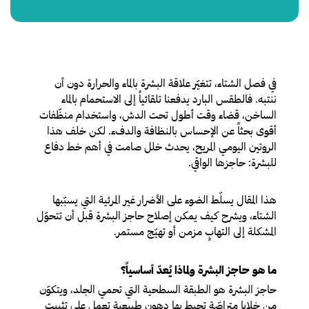
في فصل الشتاء، تتغيّر علاقة البشرة بالماء والحرارة دون أن
ننتبه. فالطقس البارد يدفعنا تلقائياً إلى الاستحمام بالماء
الساخن، قضاء وقت أطول تحت الدش، واستخدام منظّفات
أقوى بحثاً عن الإحساس بالنظافة والدفء. لكن خلف هذا
الروتين اليومي المريح، يحدث خلل صامت في أهم خط دفاع
للبشرة: حاجزها الواقي.
هذا المقال يسلّط الضوء على الأضرار غير المرئية التي يسبّبها
الشتاء، ويشرح كيف يمكن إصلاح حاجز البشرة قبل أن تتحوّل
المشكلة إلى التهابٍ مزمن أو تهيّج مستمر.
ما هو حاجز البشرة ولماذا يُعدّ أساسياً؟
حاجز البشرة هو الطبقة السطحية التي تحمي الجلد، ويتكوّن
من خلايا متراصّة تحيط بها دهون طبيعية تعمل على تثبيت