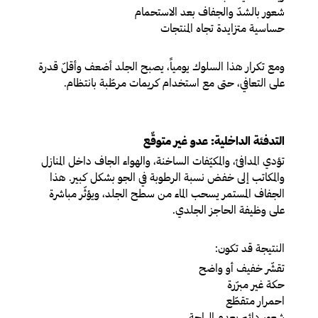
شعور بالشدّ والجفاف بعد الاستحمام
حساسية متزايدة تجاه المنتجات
ومع تكرار هذا السلوك يومياً، يصبح الجلد أضعف وأقلّ قدرة
على التعافي، حتى مع استخدام كريمات مرطّبة بانتظام.
التدفئة الداخلية: عدو غير متوقّع
تؤدي المدافئ، والمكيّفات الساخنة، والهواء الجاف داخل المنازل
والمكاتب إلى خفض نسبة الرطوبة في الجو بشكل كبير. هذا
الجفاف المستمر يسحب الماء من سطح الجلد، ويؤثّر مباشرة
على وظيفة الحاجز الجلدي.
النتيجة قد تكون:
تقشّر خفيف أو واضح
حكة غير مبرّرة
احمرار متقطّع
شعور دائم بعدم الراحة