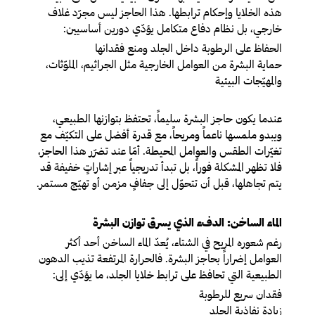
هذه الخلايا وإحكام ترابطها. هذا الحاجز ليس مجرّد غلاف
خارجي، بل نظام دفاع متكامل يؤدّي دورين أساسيين:
الحفاظ على الرطوبة داخل الجلد ومنع فقدانها
حماية البشرة من العوامل الخارجية مثل الجراثيم، الملوّثات،
والمهيّجات البيئية
عندما يكون حاجز البشرة سليماً، تحتفظ بتوازنها الطبيعي،
ويبدو ملمسها ناعماً ومريحاً، مع قدرة أفضل على التكيّف مع
تغيّرات الطقس والعوامل المحيطة. أمّا عند تضرّر هذا الحاجز،
فلا تظهر المشكلة فوراً، بل تبدأ تدريجياً عبر إشاراتٍ خفيفة قد
يتم تجاهلها، قبل أن تتحوّل إلى جفافٍ مزمن أو تهيّج مستمر.
الماء الساخن: الدفء الذي يسرق توازن البشرة
رغم شعوره المريح في الشتاء، يُعدّ الماء الساخن أحد أكثر
العوامل إضراراً بحاجز البشرة. فالحرارة المرتفعة تذيب الدهون
الطبيعية التي تحافظ على ترابط خلايا الجلد، ما يؤدّي إلى:
فقدان سريع للرطوبة
زيادة نفاذية الجلد