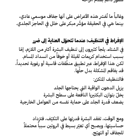
وغالباً ما تُفسّر هذه الأعراض على أنها جفاف موسمي عادي،
بينما هي في الحقيقة مؤشّر مبكر على خلل في الحاجز الجلدي.
الإفراط في التنظيف: عندما تتحوّل العناية إلى ضرر
في الشتاء، يلجأ كثيرون إلى تنظيف البشرة أكثر من اللازم، إمّا
بسبب استخدام كريمات ثقيلة أو خوفاً من انسداد المسام.
لكن هذا الإفراط، عبر تطبيق منظّفات قاسية أو رغوية تحديداً،
قد يفاقم المشكلة بدل حلّها.
فالتنظيف المتكرّر:
يزيل الدهون الواقية التي يحتاجها الجلد
يخلّ بتوازن البكتيريا النافعة على سطح البشرة
يضعف قدرة الجلد على حماية نفسه من العوامل الخارجية
ومع الوقت، تفقد البشرة قدرتها على التكيّف، فتزداد
حساسيتها، ويصبح أي تغيّر بسيط في الروتين سبباً محتملاً
للجفاف أو التهيّج.