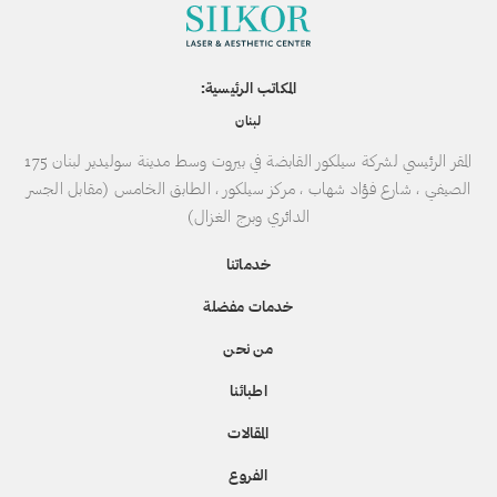
المكاتب الرئيسية:
لبنان
المقر الرئيسي لشركة سيلكور القابضة في بيروت وسط مدينة سوليدير لبنان 175
الصيفي ، شارع فؤاد شهاب ، مركز سيلكور ، الطابق الخامس (مقابل الجسر
الدائري وبرج الغزال)
خدماتنا
خدمات مفضلة
من نحن
اطبائنا
المقالات
الفروع