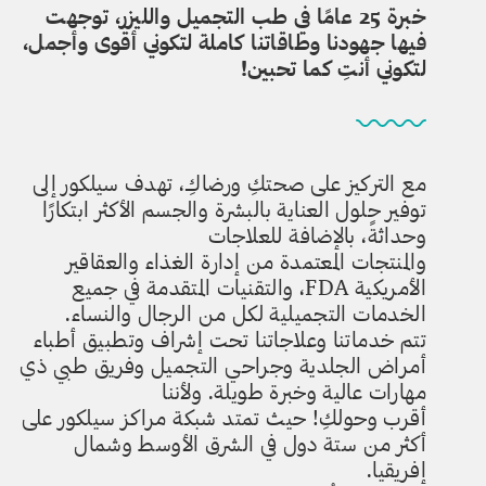
خبرة 25 عامًا في طب التجميل والليزر، توجهت
فيها جهودنا وطاقاتنا كاملة لتكوني أقوى وأجمل،
لتكوني أنتِ كما تحبين!
مع التركيز على صحتكِ ورضاكِ، تهدف سيلكور إلى
توفير حلول العناية بالبشرة والجسم الأكثر ابتكارًا
وحداثةً، بالإضافة للعلاجات
والمنتجات المعتمدة من إدارة الغذاء والعقاقير
الأمريكية FDA، والتقنيات المتقدمة في جميع
الخدمات التجميلية لكل من الرجال والنساء.
تتم خدماتنا وعلاجاتنا تحت إشراف وتطبيق أطباء
أمراض الجلدية وجراحي التجميل وفريق طبي ذي
مهارات عالية وخبرة طويلة. ولأننا
أقرب وحولكِ! حيث تمتد شبكة مراكز سيلكور على
أكثر من ستة دول في الشرق الأوسط وشمال
إفريقيا.