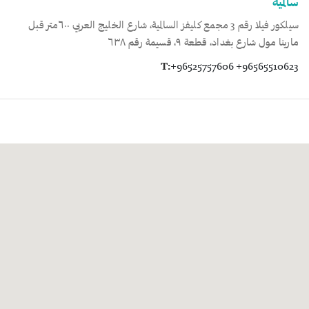
سالمية
سيلكور فيلا رقم 3 مجمع كليفز السالمية، شارع الخليج العربي ٦٠٠متر قبل
مارينا مول شارع بغداد، قطعة ٩، قسيمة رقم ٦٣٨
T:
+96525757606 +96565510623