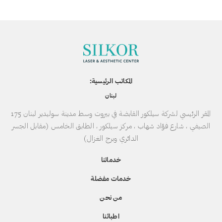
المكاتب الرئيسية:
لبنان
المقر الرئيسي لشركة سيلكور القابضة في بيروت وسط مدينة سوليدير لبنان 175
الصيفي ، شارع فؤاد شهاب ، مركز سيلكور ، الطابق الخامس (مقابل الجسر
الدائري وبرج الغزال)
خدماتنا
خدمات مفضلة
من نحن
اطبائنا