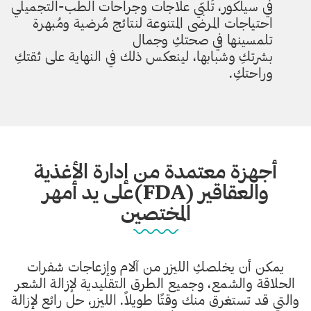
في سيلكور، تُلبّي علاجات وجراحات الطب-التجميلي
احتياجات المرضى المتنوعة لنتائج مُرضية ومُبهرة
تلمسينها في صحتكِ وجمال
بشرتكِ وشبابها، لينعكس ذلك في النهاية على ثقتكِ
وراحتكِ.
أجهزة معتمدة من إدارة الأغذية
والعقاقير (FDA)على يد أمهر
المختصين
يمكن أن يخلصكِ الليزر من آلام وإزعاجات شفرات
الحلاقة والشمع، وجميع الطرق التقليدية لإزالة الشعر
والتي قد تستغرق منك وقتًا طويلاً. الليزر، حل رائع لإزالة