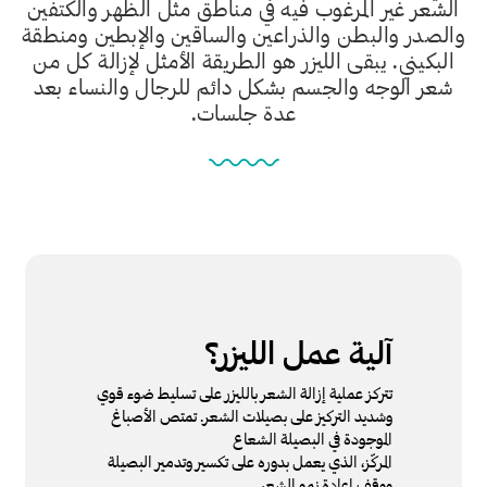
الشعر غير المرغوب فيه في مناطق مثل الظهر والكتفين
والصدر والبطن والذراعين والساقين والإبطين ومنطقة
البكيني. يبقى الليزر هو الطريقة الأمثل لإزالة كل من
شعر الوجه والجسم بشكل دائم للرجال والنساء بعد
عدة جلسات.
آلية عمل الليزر؟
تتركز عملية إزالة الشعر بالليزر على تسليط ضوء قوي
وشديد التركيز على بصيلات الشعر. تمتص الأصباغ
الموجودة في البصيلة الشعاع
المركّز، الذي يعمل بدوره على تكسير وتدمير البصيلة
ووقف إعادة نمو الشعر.