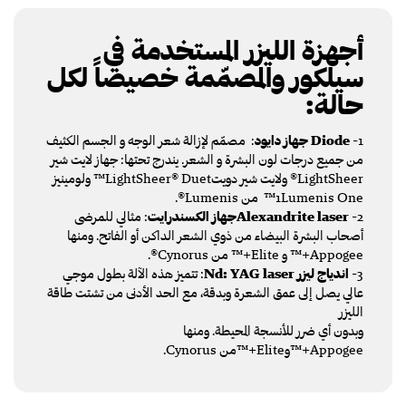
أجهزة الليزر المستخدمة في
سيلكور والمصمّمة خصيصاً لكل
حالة:
1-
Diode
جهاز دايود
: مصمّم لإزالة شعر الوجه و الجسم الكثيف
من جميع درجات لون البشرة و الشعر. يندرج تحتها: جهاز لايت شير
LightSheer® ولايت شير دويتLightSheer® Duet™ ولومينيز
1Lumenis One™ من Lumenis®.
2-
Alexandrite laserجهاز الكسندرايت
: مثالي للمرضى
أصحاب البشرة البيضاء من ذوي الشعر الداكن أو الفاتح. ومنها
Appogee+™ و Elite+™ من Cynorus®.
3-
اندياج ليزر Nd: YAG laser
: تتميز هذه الآلة بطول موجي
عالي يصل إلى عمق الشعرة وبدقة، مع الحد الأدنى من تشتت طاقة
الليزر
وبدون أي ضرر للأنسجة المحيطة. ومنها
Appogee+™وElite+™من Cynorus.