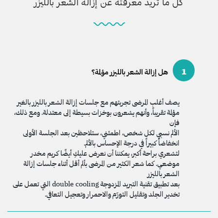
كل ما تريد معرفته عن إزالة الشعر بالليزر
1
هل إزالة الشعر بالليزر مؤلمة؟
يصف أغلب المرضى تجربتهم مع جلسات إزالة الشعر بالليزر بالغير
مؤلمة تقريباً، وأنهم يشعرون بوخزات بسيطة إلى معتدلة. ومع ذلك،
فإن
الألم نسبي لكل شخص، اطمئني، ستلاحظين بعد الجلسة الأولى
انخفاضاً كبيراً في درجة الإحساس بالألم.
لتشعري براحة أكبر، يمكننا أن نعرض عليكِ أيضًا كريم مخدر
موضعي. كما شعر الكثير من المرضى بألم أقل أثناء جلسات إزالة
الشعر بالليزر
بعد تطبيق تقنية التبريد المزدوجة double cooling التي تعمل على
تخدير الجلد وتقليل التورّم والاحمرار وتعجيل التعافي.