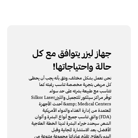
جهاز ليزر يتوافق مع كل
حالة واحتياجاتها!
نحن نعمل بشكل مختلف، ونثق بأنه يجب أن يحظى
كل مريض بتجربة مخصصة تناسب رغبته كما
تتناسب مع طبيعة بشرته على حد سواء.
توفّر مراكز سيلكور للتجميل والليزرSilkor Laser
&amp; Medical Centers أحدث الأجهزة
المعتمدة من إدارة الغذاء والدواء الأمريكية
(FDA) والتي تناسب جميع أنواع البشرة و ألوان
الشعر. سيحدد خبراء البشرة لدينا الخطة العلاجية
الأفضل، بعد الاستشارة المجانية وقبل
البدء بالعلاج. تقدّم عياداتنا مجموعة متنوعة من