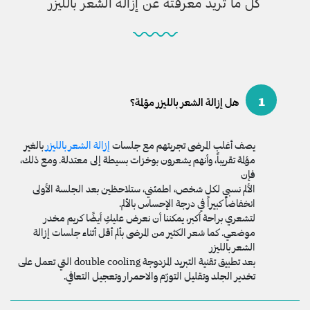
كل ما تريد معرفته عن إزالة الشعر بالليزر
1
هل إزالة الشعر بالليزر مؤلمة؟
يصف أغلب المرضى تجربتهم مع جلسات
إزالة الشعر بالليزر
بالغير
مؤلمة تقريباً، وأنهم يشعرون بوخزات بسيطة إلى معتدلة. ومع ذلك،
فإن
الألم نسبي لكل شخص، اطمئني، ستلاحظين بعد الجلسة الأولى
انخفاضاً كبيراً في درجة الإحساس بالألم.
لتشعري براحة أكبر، يمكننا أن نعرض عليكِ أيضًا كريم مخدر
موضعي. كما شعر الكثير من المرضى بألم أقل أثناء جلسات إزالة
الشعر بالليزر
بعد تطبيق تقنية التبريد المزدوجة double cooling التي تعمل على
تخدير الجلد وتقليل التورّم والاحمرار وتعجيل التعافي.