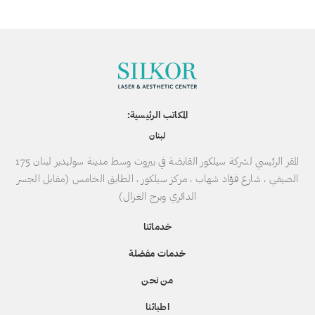
المكاتب الرئيسية:
لبنان
المقر الرئيسي لشركة سيلكور القابضة في بيروت وسط مدينة سوليدير لبنان 175
الصيفي ، شارع فؤاد شهاب ، مركز سيلكور ، الطابق الخامس (مقابل الجسر
الدائري وبرج الغزال)
خدماتنا
خدمات مفضلة
من نحن
اطبائنا