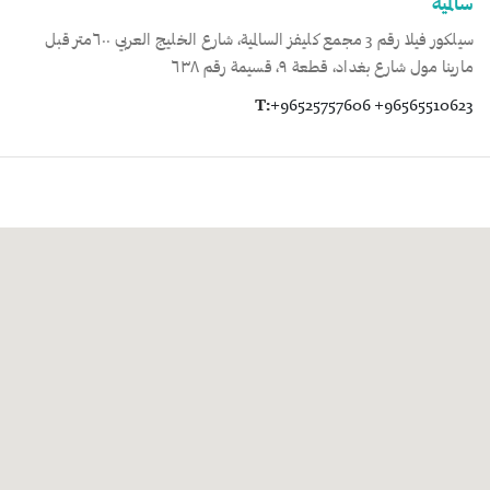
سالمية
سيلكور فيلا رقم 3 مجمع كليفز السالمية، شارع الخليج العربي ٦٠٠متر قبل
مارينا مول شارع بغداد، قطعة ٩، قسيمة رقم ٦٣٨
T:
+96525757606 +96565510623