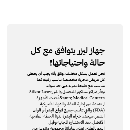
جهاز ليزر يتوافق مع كل
حالة واحتياجاتها!
نحن نعمل بشكل مختلف، ونثق بأنه يجب أن يحظى
كل مريض بتجربة مخصصة تناسب رغبته كما
تتناسب مع طبيعة بشرته على حد سواء.
توفّر مراكز سيلكور للتجميل والليزرSilkor Laser
&amp; Medical Centers أحدث الأجهزة
المعتمدة من إدارة الغذاء والدواء الأمريكية
(FDA) والتي تناسب جميع أنواع البشرة و ألوان
الشعر. سيحدد خبراء البشرة لدينا الخطة العلاجية
الأفضل، بعد الاستشارة المجانية وقبل
البدء بالعلاج. تقدّم عياداتنا مجموعة متنوعة من