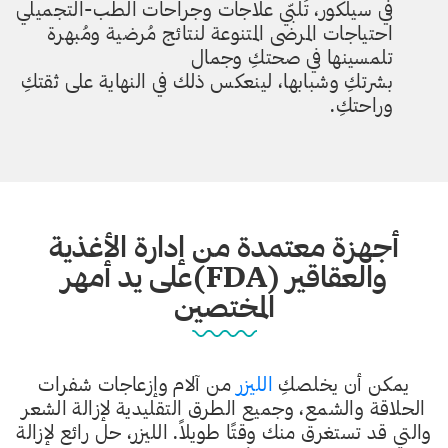
في سيلكور، تُلبّي علاجات وجراحات الطب-التجميلي
احتياجات المرضى المتنوعة لنتائج مُرضية ومُبهرة
تلمسينها في صحتكِ وجمال
بشرتكِ وشبابها، لينعكس ذلك في النهاية على ثقتكِ
وراحتكِ.
أجهزة معتمدة من إدارة الأغذية
والعقاقير (FDA)على يد أمهر
المختصين
يمكن أن يخلصكِ
الليزر
من آلام وإزعاجات شفرات
الحلاقة والشمع، وجميع الطرق التقليدية لإزالة الشعر
والتي قد تستغرق منك وقتًا طويلاً. الليزر، حل رائع لإزالة