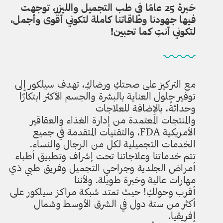
خبرة 25 عامًا في طب التجميل والليزر، توجهت
فيها جهودنا وطاقاتنا كاملة لتكوني أقوى وأجمل،
لتكوني أنتِ كما تحبين!
مع التركيز على صحتكِ ورضاكِ، تهدف سيلكور إلى
توفير حلول العناية بالبشرة والجسم الأكثر ابتكارًا
وحداثةً، بالإضافة للعلاجات
والمنتجات المعتمدة من إدارة الغذاء والعقاقير
الأمريكية FDA، والتقنيات المتقدمة في جميع
الخدمات التجميلية لكل من الرجال والنساء.
تتم خدماتنا وعلاجاتنا تحت إشراف وتطبيق أطباء
أمراض الجلدية وجراحي التجميل وفريق طبي ذي
مهارات عالية وخبرة طويلة. ولأننا
أقرب وحولكِ! حيث تمتد شبكة مراكز سيلكور على
أكثر من ستة دول في الشرق الأوسط وشمال
إفريقيا.