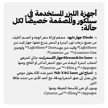
أجهزة الليزر المستخدمة في
سيلكور والمصمّمة خصيصاً لكل
حالة:
1-
Diode
جهاز دايود
: مصمّم لإزالة شعر الوجه و الجسم الكثيف
من جميع درجات لون البشرة و الشعر. يندرج تحتها: جهاز لايت شير
LightSheer® ولايت شير دويتLightSheer® Duet™ ولومينيز
1Lumenis One™ من Lumenis®.
2-
Alexandrite laserجهاز الكسندرايت
: مثالي للمرضى
أصحاب البشرة البيضاء من ذوي الشعر الداكن أو الفاتح. ومنها
Appogee+™ و Elite+™ من Cynorus®.
3-
اندياج ليزر Nd: YAG laser
: تتميز هذه الآلة بطول موجي
عالي يصل إلى عمق الشعرة وبدقة، مع الحد الأدنى من تشتت طاقة
الليزر
وبدون أي ضرر للأنسجة المحيطة. ومنها
Appogee+™وElite+™من Cynorus.