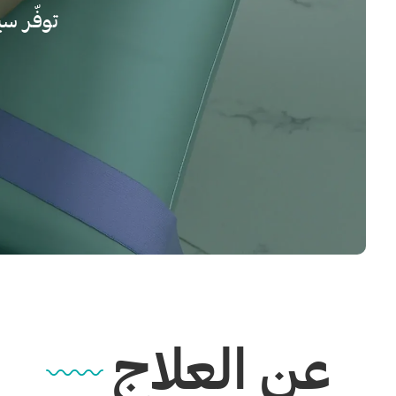
توفّر سي
عن العلاج