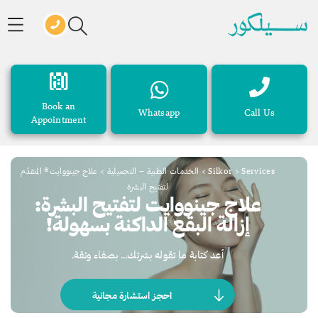
Book an
Whatsapp
Call Us
Appointment
Services
>
Silkor
>
الخدمات الطبية – التجميلية
>
علاج جينووايت® المتقدّم
لتفتيح البشرة
علاج جينووايت لتفتيح البشرة:
إزالة البقع الداكنة بسهولة!
أعد كتابة ما تقوله بشرتك… بصفاء وثقة.
احجز استشارة مجانية