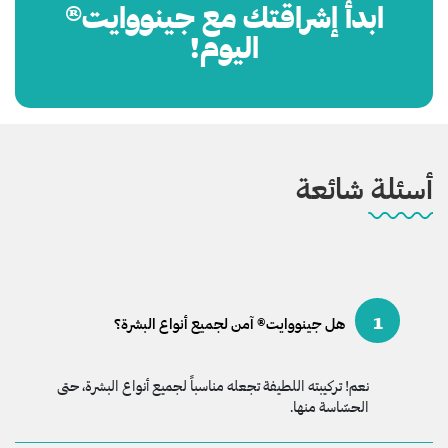
ابدأ إشراقتك مع جينووايت®
اليوم!
أسئلة شائعة
1
هل جينووايت® آمن لجميع أنواع البشرة؟
نعم! تركيبته اللطيفة تجعله مناسباً لجميع أنواع البشرة، حتى
الحسّاسة منها.