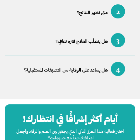
2
متى تظهر النتائج؟
3
هل يتطلّب العلاج فترة تعافٍ؟
4
هل يساعد على الوقاية من التصبّغات المستقبلية؟
أيام أكثر إشراقًا في انتظارك!
اختبر فعالية هذا المعزّز الذكي الذي يجمَع بين العلم والرقة، واجعل
إشراقتك تبدأ مع جينووايت®.