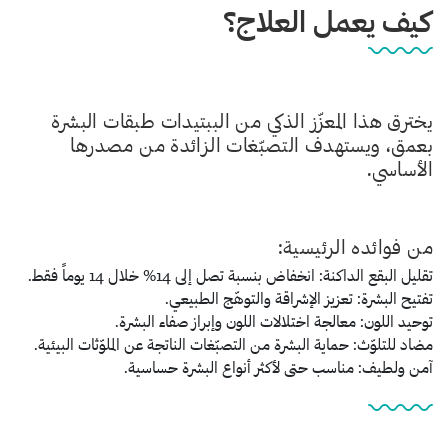
كيف يعمل العلاج؟
يخترق هذا المعزّز الذكي من الببتيدات طبقات البشرة
بعمق، ويستهدف التصبّغات الزائدة من مصدرها
الأساسي.
من فوائده الرئيسية:
تقليل البقع الداكنة:
انخفاض بنسبة تصل إلى 14% خلال 14 يوماً فقط.
تفتيح البشرة:
تعزيز الإشراقة والتوهّج الطبيعي.
توحيد اللون:
معالجة اختلالات اللون وإبراز صفاء البشرة.
مضاد للتلوّث:
حماية البشرة من التصبّغات الناتجة عن الملوّثات البيئية.
آمن ولطيف:
مناسب حتى لأكثر أنواع البشرة حساسية.