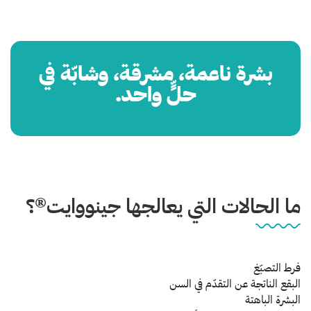
بشرة ناعمة، مشرقة، وشابّة في
حلٍّ واحد.
ما الحالات التي يعالجها جينووايت®؟
فرط التصبّغ
البقع الناتجة عن التقدّم في السن
البشرة الباهتة