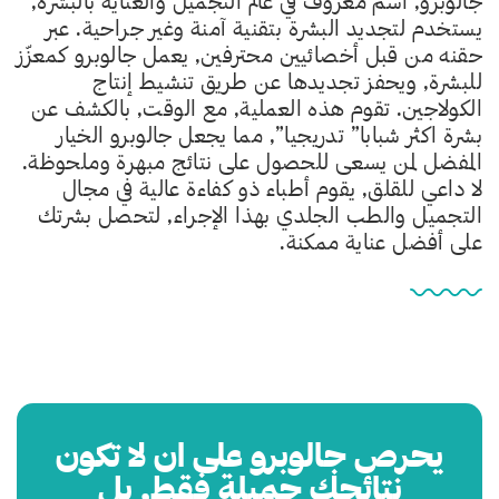
جالوبرو, اسم معروف في عالم التجميل والعناية بالبشرة,
يستخدم لتجديد البشرة بتقنية آمنة وغير جراحية. عبر
حقنه من قبل أخصائيين محترفين, يعمل جالوبرو كمعزّز
للبشرة, ويحفز تجديدها عن طريق تنشيط إنتاج
الكولاجين. تقوم هذه العملية, مع الوقت, بالكشف عن
بشرة اكثر شبابا” تدريجيا”, مما يجعل جالوبرو الخيار
المفضل لمن يسعى للحصول على نتائج مبهرة وملحوظة.
لا داعي للقلق, يقوم أطباء ذو كفاءة عالية في مجال
التجميل والطب الجلدي بهذا الإجراء, لتحصل بشرتك
على أفضل عناية ممكنة.
يحرص جالوبرو على ان لا تكون
نتائجك جميلة فقط, بل