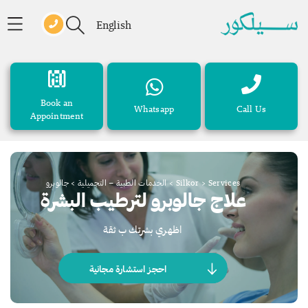
English
Book an
Whatsapp
Call Us
Appointment
Services
>
Silkor
>
الخدمات الطبية – التجميلية
>
جالوبرو
علاج جالوبرو لترطيب البشرة
اظهري بشرتك ب ثقة
احجز استشارة مجانية