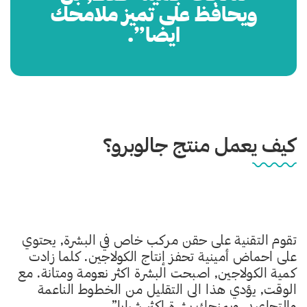
ويحافظ على تميز ملامحك
ايضا”.
كيف يعمل منتج جالوبرو؟
تقوم التقنية على حقن مركب خاص في البشرة, يحتوي
على احماض أمينية تحفز إنتاج الكولاجين. كلما زادت
كمية الكولاجين, اصبحت البشرة اكثر نعومة ومتانة. مع
الوقت, يؤدي هذا الى التقليل من الخطوط الناعمة
والتجاعيد, ويمنحك بشرة اكثر شبابا”.