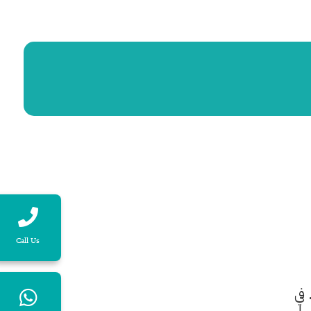
Call Us
 في