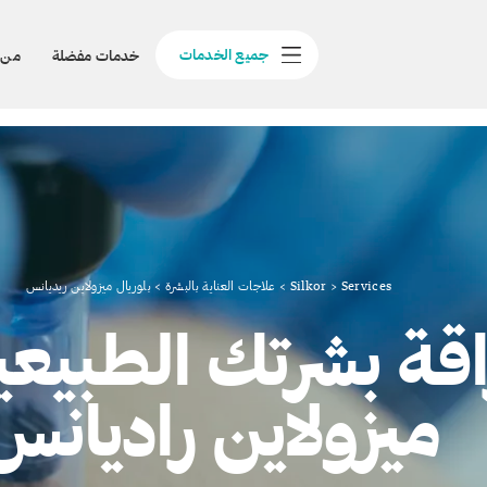
جميع الخدمات
خدمات مفضلة
من 
Services
>
Silkor
>
علاجات العناية بالبشرة
>
بلوريال ميزولاين ريديانس
قة بشرتك الطبيعية
ميزولاين راديانس