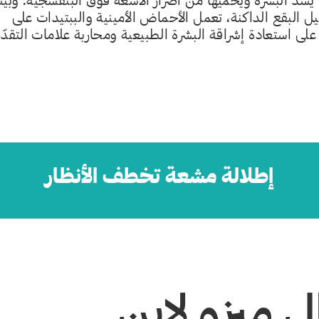
C إنتاج الكولاجين ممّا يشدّ البشرة ويحميها من أضرار الأشعة فوق البنفسجية. وبي
البقع الداكنة، تعمل الأحماض الأمينية والببتيدات على
 على استعادة إشراقة البشرة الطبيعية ومحاربة علامات التقدّم
إطلالة مشعة تخطف الأنظار
ال ميزو لاين