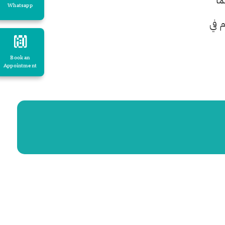
نما
Whatsapp
 في
Book an
Appointment