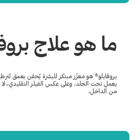
ما هو علاج بروف
بروفايلو® هو معزّز مبتكر للبشرة يُحقن بعمق لترطي
يعمل تحت الجلد. وعلى عكس الفيلر التقليدي، لا ي
من الداخل.