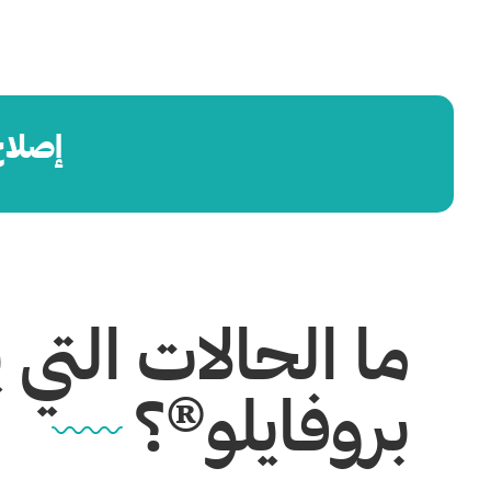
إصلاح
ما الحالات التي 
بروفايلو®؟