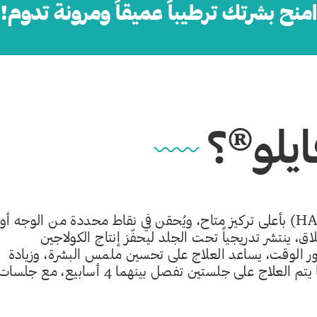
امنح بشرتك ترطيباً عميقاً ومرونة تدوم!
يلو®؟
يحتوي بروفايلو® على حمض الهيالورونيك النقي (HA) بأعلى تركيز متاح، ويُحقن في نقاط محددة من الوجه أو
ق، ينتشر تدريجياً تحت الجلد ليحفّز إنتاج الكولاجين
مرور الوقت، يساعد العلاج على تحسين ملمس البشرة، وزيادة
تماسكها، واستعادة نضارتها بشكل طبيعي. عادةً ما يتم العلاج على جلستين تفصل بينهما 4 أسابيع، مع جلس