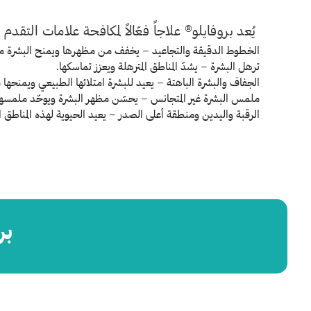
يُعد بروفايلو® علاجاً فعّالاً لمكافحة علامات التق
الخطوط الدقيقة والتجاعيد
–
يخفف من مظهرها ويمنح البشرة ملم
ترهل البشرة
–
يشدّ المناطق المترهلة ويعزز تماسكها
.
الجفاف والبشرة الباهتة
–
يعيد للبشرة امتلائها الطبيعي ويمنحها م
ملمس البشرة غير المتجانس
–
يحسّن مظهر البشرة ويوحّد ملمسها
الرقبة واليدين ومنطقة أعلى الصدر
–
يعيد الحيوية لهذه المناطق 
بر