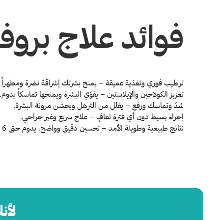
فوائد علاج بروفا
ترطيب فوري وتغذية عميقة
–
يمنح بشرتك إشراقة نضرة ومظهراً ص
تعزيز الكولاجين والإيلاستين
–
يقوّي البشرة ويمنحها تماسكاً يدوم
.
شدّ وتماسك ورفع
–
يقلل من الترهل ويحسّن مرونة البشرة
.
إجراء بسيط دون أي فترة تعافٍ
–
علاج سريع وغير جراحي
.
نتائج طبيعية وطويلة الأمد
–
تحسين دقيق وواضح، يدوم حتى 6 أشهر مع جلسات متابعة عند الحاجة.
لأن