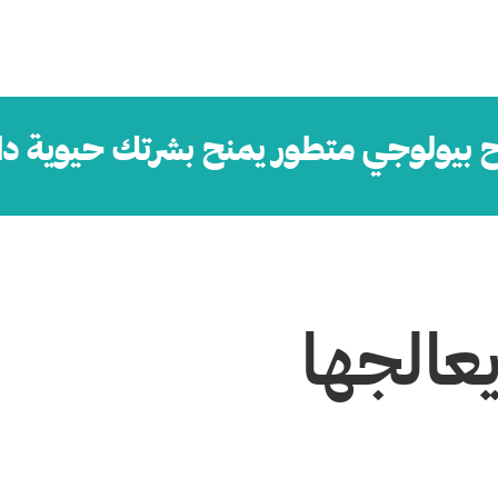
 بيولوجي متطور يمنح بشرتك حيوية دا
يعالجها