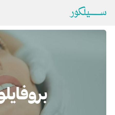
بروفايلو