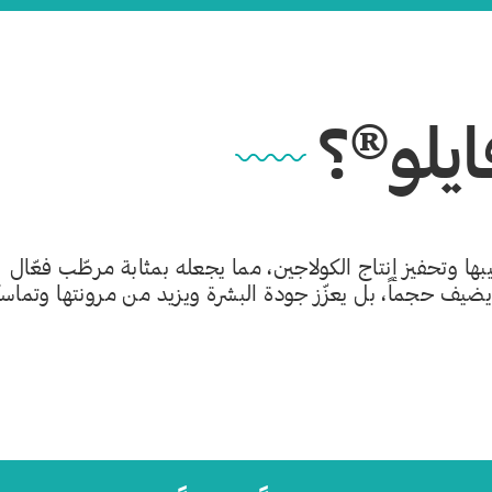
ايلو®؟
بها وتحفيز إنتاج الكولاجين، مما يجعله بمثابة مرطّب فعّال
ضيف حجماً، بل يعزّز جودة البشرة ويزيد من مرونتها وتماسك