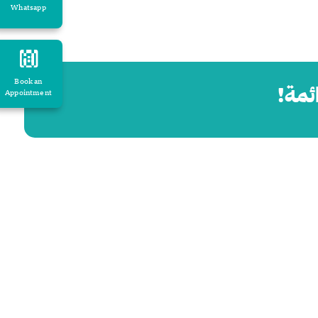
Whatsapp
Book an
ئمة!
Appointment