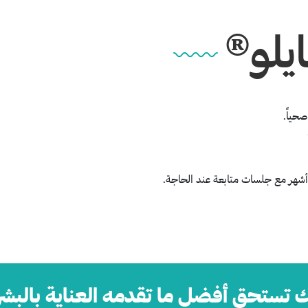
يلو®
حياً.
ك تستحق أفضل ما تقدمه العناية بالبشر