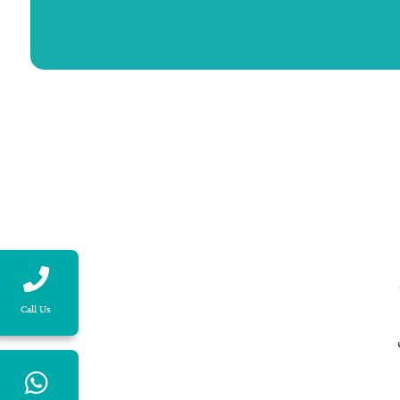
Call Us
ات