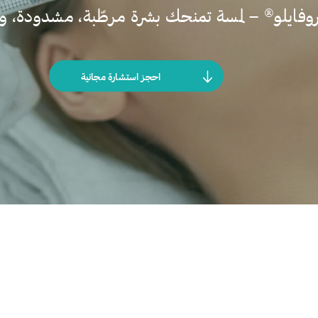
وفايلو® – لمسة تمنحك بشرة مرطّبة، مشدودة، 
احجز استشارة مجانية