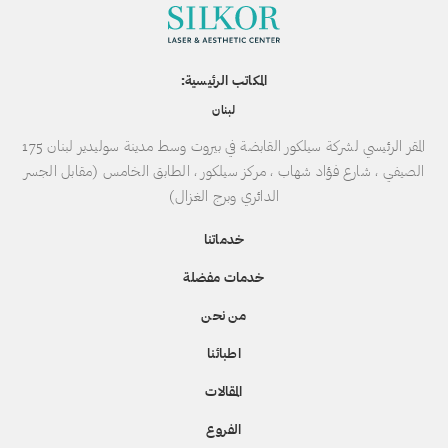
المكاتب الرئيسية:
لبنان
المقر الرئيسي لشركة سيلكور القابضة في بيروت وسط مدينة سوليدير لبنان 175
الصيفي ، شارع فؤاد شهاب ، مركز سيلكور ، الطابق الخامس (مقابل الجسر
الدائري وبرج الغزال)
خدماتنا
خدمات مفضلة
من نحن
اطبائنا
المقالات
الفروع