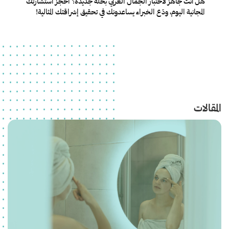
هل أنت جاهز لاختبار الجمال العربي بحلّة جديدة؟ احجز استشارتك
المجانية اليوم، ودَع الخبراء يساعدونك في تحقيق إشراقتك المثالية!
المقالات