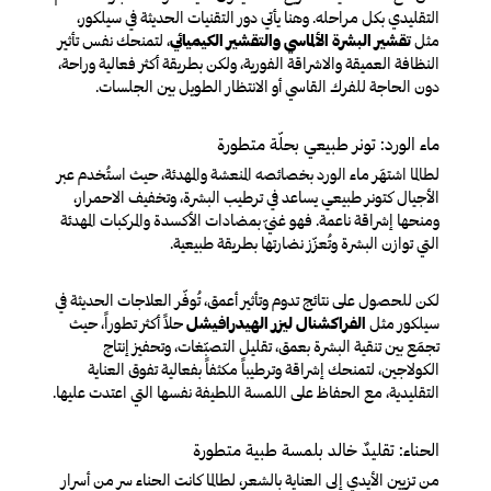
التقليدي بكل مراحله. وهنا يأتي دور التقنيات الحديثة في سيلكور،
مثل
تقشير البشرة الألماسي والتقشير الكيميائي
، لتمنحك نفس تأثير
النظافة العميقة والاشراقة الفورية، ولكن بطريقة أكثر فعالية وراحة،
دون الحاجة للفرك القاسي أو الانتظار الطويل بين الجلسات.
ماء الورد: تونر طبيعي بحلّة متطورة
لطالما اشتهَر ماء الورد بخصائصه المنعشة والمهدئة، حيث استُخدم عبر
الأجيال كتونر طبيعي يساعد في ترطيب البشرة، وتخفيف الاحمرار،
ومنحها إشراقة ناعمة. فهو غنيّ بمضادات الأكسدة والمركبات المهدئة
التي توازن البشرة وتُعزّز نضارتها بطريقة طبيعية.
لكن للحصول على نتائج تدوم وتأثير أعمق، تُوفّر العلاجات الحديثة في
سيلكور مثل
الفراكشنال ليزر الهيدرافيشل
حلاً أكثر تطوراً، حيث
تجمَع بين تنقية البشرة بعمق، تقليل التصبّغات، وتحفيز إنتاج
الكولاجين، لتمنحك إشراقة وترطيباً مكثفاً بفعالية تفوق العناية
التقليدية، مع الحفاظ على اللمسة اللطيفة نفسها التي اعتدت عليها.
الحناء: تقليدٌ خالد بلمسة طبية متطورة
من تزيين الأيدي إلى العناية بالشعر، لطالما كانت الحناء سر من أسرار