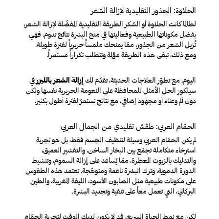
الحلاوة: الجذور التقليدية لإزالة الشعر
لطالما كانت الحلاوة أو السُكر الطريقة التقليدية المفضّلة لإزالة الشعر،
بفضل مكوناتها الطبيعية وفعاليتها في منح البشرة نتائج تدوم. فهي
تُزيل الشعر من الجذور، ممّا يمنحك ملمساً حريرياً لفترة طويلة.
ومع ذلك، تبقى هذه الطريقة مؤلمة وتتطلب تكراراً مستمراً.
اليوم، مع تطوّر العلاجات الحديثة، تقدّم لك
إزالة الشعر بالليزر
في
سيلكور الحل الأمثل للمحافظة على النعومة الحريرية نفسها ولكن
دون ألم وعناء أو مجهود إضافي، مع نتائج تستمرّ لفترة أطول بكثير.
الحمّام العربي: طقسٌ تقليدي من الجمال العربي
لم يكن الحمّام العربي وسيلة لتنظيف الجسم فقط، بل هو تجربة
استرخاء متكاملة تجمَع بين البخار الساخن، والتقشير العميق،
والتدليك بالزيوت المعطرة، ممّا يُساعد على إزالة السموم، وتنشيط
الدورة الدموية، وترك البشرة ناعمة ومتوهّجة. تعتمد هذه الطقوس
على مكونات طبيعية مثل الصابون الأسود، الليفة المغربية، والطين
البركاني، التي تعمل معاً على تنقية وتجديد البشرة.
لكن مع نمط الحياة السريع، قد لا يكون لديك الوقت لتجربة الحمّام