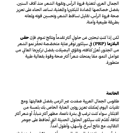
الجمال العربي لتغذية فروة الرأس وتقوية الشعر، منذ آلاف السنين.
بفضل خصائصها المضادة للبكتيريا والمغذية، تساعد الحناء على تعزيز
صحة فروة الرأس، تقليل تساقط الشعر، وتحسين قوته ولمعانه
بطريقة طبيعية وآمنة.
لكن إذا كنتِ تبحثين عن حلولٍ أكثر تقدماً ونتائج تدوم، فإنّ
حقن
البلازما (PRP)
في سيلكور توفر عناية متخصّصة تحفّز نمو الشعر
من الجذور، تُعزّز كثافته، وتقوّي البصيلات بفضل تركيزها العالي من
عوامل النمو، ممّا يمنحك شعراً أكثر صحة وقوة بفعالية طبية
متطورة.
الخاتمة
طقوس الجمال العربية صمَدت عبر الزمن بفضل فعاليتها. ومع
تقنيات اليوم، يُمكنك تعزيز روتين العناية الخاص بك بلمسة من
الابتكار. سواء كنت ترغب في بشرة ناعمة، مظهر أكثر شباباً، أو شعر أكثر
كثافة، تُقدّم لك سيلكور الحلول الحديثة التي تُحافظ على جوهر
التقاليد، مع نتائج أسرع، وأسهل، وأطول أمداً.