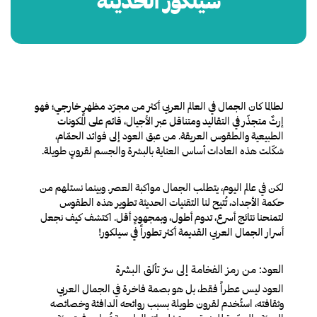
سيلكور الحديثة
لطالما كان الجمال في العالم العربي أكثر من مجرّد مظهرٍ خارجي؛ فهو
إرثٌ متجذّر في التقاليد ومتناقل عبر الأجيال، قائم على المكونات
الطبيعية والطقوس العريقة. من عبق العود إلى فوائد الحمّام،
شكّلت هذه العادات أساس العناية بالبشرة والجسم لقرونٍ طويلة.
لكن في عالم اليوم، يتطلب الجمال مواكبة العصر. وبينما نستلهم من
حكمة الأجداد، تُتيح لنا التقنيات الحديثة تطوير هذه الطقوس
لتمنحنا نتائج أسرع، تدوم أطول، وبمجهودٍ أقل. اكتشف كيف نجعل
أسرار الجمال العربي القديمة أكثر تطوراً في سيلكور!
العود: من رمز الفخامة إلى سرّ تألق البشرة
العود ليس عطراً فقط، بل هو بصمة فاخرة في الجمال العربي
وثقافته، استُخدم لقرون طويلة بسبب روائحه الدافئة وخصائصه