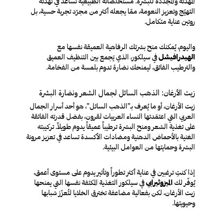
المهدئة والمجدّدة للبشرة. مستخلصاته الطبيعية تُساعد في تهدئة
التهيّج وتعزيز النعومة، ممّا يجعله أكثر من مجرّد تجربة حسية، بل
روتين عناية متكامل.
واليوم، يُمكنك منح بشرتك الرفاهية العميقة نفسها مع
الهيدرافيشل
في سيلكور، الذي يَجمع بين التنظيف العميق
والترطيب الفائق، ليمنحك نضارة تدوم بلمسة من الفخامة.
زيت الأرغان: الذهب السائل لجمال الشعر ونضارة البشرة
زيت الأرغان، أو ما يُعرف بـ”الذهب السائل”، هو أحد أسرار الجمال
العربي التي اعتمَدتها النساء العربيات لقرون، بفضل قدرته الفائقة
على تغذية الشعر ومنح البشرة ترطيباً عميقاً يدوم طويلاً. تركيبته
الغنية بالأحماض الدهنية ومضادات الأكسدة تساعد في تعزيز مرونة
البشرة وحمايتها من العوامل البيئية.
إذا كنتِ ترغبين في عناية أكثر تطوراً وتأثير يدوم على مستوى أعمق،
يُوفّر لك
الميزوثيرابي
في سيلكور التغذية المكثفة نفسها التي يمنحها
زيت الأرغان، لكن بفعالية مضاعفة تخترق الخلايا لتُعزّز شبابها
وحيويتها.