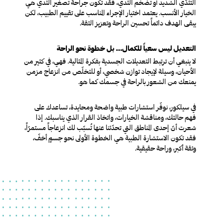
التثدّي الشديد أو تضخّم الثدي، فقد تكون جراحة تصغير الثدي هي
الخيار الأنسب. يعتمد اختيار الإجراء المناسب على تقييم الطبيب، لكن
يبقى الهدف دائماً تحسين الراحة وتعزيز الثقة.
التعديل ليس سعياً للكمال… بل خطوة نحو الراحة
لا ينبغي أن ترتبط التعديلات الجسدية بفكرة المثالية. فهي، في كثير من
الأحيان، وسيلة لإيجاد توازن شخصي، أو للتخلّص من انزعاج مزمن
يمنعك من الشعور بالراحة في جسمك كما هو.
في سيلكور، نوفّر استشارات طبية واضحة ومحايدة، تساعدك على
فهم حالتك، ومناقشة الخيارات، واتخاذ القرار الذي يناسبك. إذا
شعرت أنّ إحدى المناطق التي تحدّثنا عنها تُسبّب لك انزعاجاً مستمرّاً،
فقد تكون الاستشارة الطبية هي الخطوة الأولى نحو جسمٍ أخفّ،
وثقة أكبر، وراحة حقيقية.