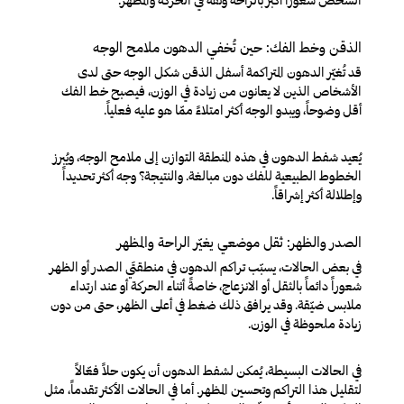
الذقن وخط الفك: حين تُخفي الدهون ملامح الوجه
قد تُغيّر الدهون المتراكمة أسفل الذقن شكل الوجه حتى لدى
الأشخاص الذين لا يعانون من زيادة في الوزن، فيصبح خط الفك
أقل وضوحاً، ويبدو الوجه أكثر امتلاءً ممّا هو عليه فعلياً.
يُعيد شفط الدهون في هذه المنطقة التوازن إلى ملامح الوجه، ويُبرز
الخطوط الطبيعية للفك دون مبالغة. والنتيجة؟ وجه أكثر تحديداً
وإطلالة أكثر إشراقاً.
الصدر والظهر: ثقل موضعي يغيّر الراحة والمظهر
في بعض الحالات، يسبّب تراكم الدهون في منطقتَي الصدر أو الظهر
شعوراً دائماً بالثقل أو الانزعاج، خاصةً أثناء الحركة أو عند ارتداء
ملابس ضيّقة. وقد يرافق ذلك ضغط في أعلى الظهر، حتى من دون
زيادة ملحوظة في الوزن.
في الحالات البسيطة، يُمكن لشفط الدهون أن يكون حلاً فعّالاً
لتقليل هذا التراكم وتحسين المظهر. أما في الحالات الأكثر تقدماً، مثل