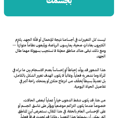
بجسمك
ليست كل التغييرات في أجسامنا نتيجة للإهمال أو قلّة الجهد. يلتزم
الكثيرون بعاداتٍ صحية، يمارسون الرياضة، ويتّبعون نظاماً متوازناً —
ومع ذلك، تبقى هناك مناطق معيّنة لا تستجيب بسهولة مهما طال
الجهد.
هذا الشعور قد يولّد إحباطاً أو إحساساً بعدم الانسجام بين ما نراه في
المرآة وما نشعر به فعلياً. وغالباً لا يكون الهدف تغيير الشكل بالكامل،
بل تعديلاً بسيطاً يُخفّف من انزعاج متكرّر أو يمنحك راحة أكبر في
تفاصيل الحياة اليومية.
من هنا، قد يكون شفط الدهون خياراً عملياً لبعض الحالات،
خصوصاً عندما يكون التراكم موضعياً ويؤثّر على تناسق الجسم أو
على الإحساس العام بالخفة. في هذا المقال، نستعرض أبرز المناطق
التي يمكن أن يشملها هذا التعديل، ولماذا قد يُحدث فرقاً فعلياً.