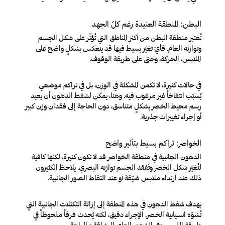
البطن: المنطقة العنيدة رغم كلّ الجهد
تُعتبر منطقة البطن من أكثر المناطق التي تُؤثّر على شكل الجسم
وتوازنه العام. فأيّ تغيّر بسيط فيها قد ينعكس بشكلٍ واضح على
الملابس، الحركة، وحتى على طريقة الوقوف.
في حالات كثيرة، لا تكمن المشكلة في الوزن، بل في تراكم موضعي
يُسبّب انتفاخاً غير مرغوب فيه. وهنا، يمكن لشفط الدهون أن يعيد
رسم محيط الخصر بشكلٍ متناسق، دون الحاجة إلى فقدان وزن كبير
أو إجراء تغييرات جذرية.
الخواصر: تراكم بسيط بتأثير واضح
الدهون الجانبية في منطقة الخواصر قد لا تكون كثيرة، لكنها كافية
لتُغيّر شكل الخصر وتُفقد الجسم توازنه البصري. يلاحظ الكثيرون
ذلك عند ارتداء ملابس ضيّقة أو عند التقاط الصور الجانبية.
يهدف شفط الدهون في هذه المنطقة إلى إزالة التكتلات الجانبية التي
تُشوّه انسيابية الخصر. الإجراء دقيق، لكنه يُحدث فرقاً ملحوظاً في
طريقة اللبس، وفي الشعور العام بالرشاقة و الراحة.