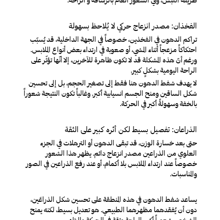
الفخذان: مصدر انزعاج حركي لا يُلاحظ بسهولة
تراكم الدهون في الفخذين، خصوصاً في الجهة الداخلية، قد يُسبّب
احتكاكاً مزعجاً أثناء المشي، أو صعوبة في ارتداء بعض أنواع الملابس.
ورغم أنّ هذه المشكلة قد لا تكون ظاهرة للآخرين، إلا أنّها تؤثّر على
الراحة اليومية بشكلٍ كبير.
لا يهدف شفط الدهون هنا فقط إلى تصغير الحجم، بل إلى تحسين
شكل الساقين ومنح الجسم انسيابية أكبر. وغالباً تكون النتيجة شعوراً
بالخفة وسهولةً أكبر في الحركة.
الذراعان: تفصيل بسيط لكن أثره كبير على الثقة
حتى بعد خسارة الوزن، قد تبقى الدهون أو الترهلات في الجزء
العلوي من الذراعين مصدر انزعاج دائم. يظهر هذا الشعور
خصوصاً عند ارتداء الملابس بلا أكمام، أو عند رفع الذراعين في الصور
والمناسبات.
يساعد شفط الدهون في هذه المنطقة على تحسين شكل الذراعَين،
دون أن يُفقدهما مظهرهما الطبيعي. هو تعديل بسيط، لكنه يمنح
الشخص شعوراً أكبر بالراحة وثقة في الحركة والمظهر.