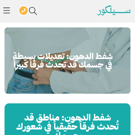
شفط الدهون: تعديلات بسيطة
في جسمك قد تحدث فرقاً كبيراً
شفط الدهون: مناطق قد
تُحدث فرقاً حقيقياً في شعورك