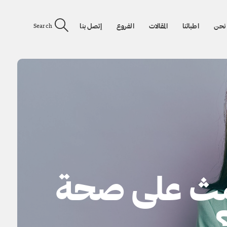
نحن
اطبائنا
المقالات
الفروع
إتصل بنا
Search
طمث على صحة