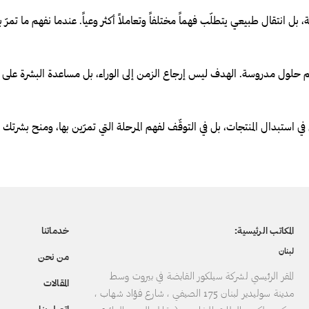
 بل انتقال طبيعي يتطلّب فهماً مختلفاً وتعاملاً أكثر وعياً. عندما نفهم ما تمرّ به 
حلول مدروسة. الهدف ليس إرجاع الزمن إلى الوراء، بل مساعدة البشرة على التك
ي استبدال المنتجات، بل في التوقّف لفهم المرحلة التي تمرّين بها، ومنح بشر
المكاتب الرئيسية:
خدماتنا
لبنان
من نحن
المقر الرئيسي لشركة سيلكور القابضة في بيروت وسط
المقالات
مدينة سوليدير لبنان 175 الصيفي ، شارع فؤاد شهاب ،