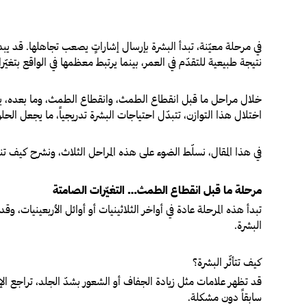
في مرحلة معيّنة، تبدأ البشرة بإرسال إشاراتٍ يصعب تجاهلها. قد يبدو ا
نتيجة طبيعية للتقدّم في العمر، بينما يرتبط معظمها في الواقع بتغيّ
خلال مراحل ما قبل انقطاع الطمث، وانقطاع الطمث، وما بعده، يمرّ
اختلال هذا التوازن، تتبدّل احتياجات البشرة تدريجياً، ما يجعل الحلو
في هذا المقال، نسلّط الضوء على هذه المراحل الثلاث، ونشرح كيف ت
مرحلة ما قبل انقطاع الطمث… التغيّرات الصامتة
تبدأ هذه المرحلة عادة في أواخر الثلاثينيات أو أوائل الأربعينيا
البشرة.
كيف تتأثّر البشرة؟
قد تظهر علامات مثل زيادة الجفاف أو الشعور بشدّ الجلد، تراجع ا
سابقاً دون مشكلة.