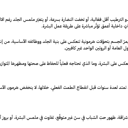
لترطيب أقل فعّالية، أو تخفت النضارة بسرعة، أو يتغيّر ملمس الجلد رغم الالتزام 
راتٍ داخلية أعمق تؤثّر مباشرة على طريقة عمل البشرة.
 الجسم بتحوّلات هرمونية تنعكس على بنية الجلد ووظائفه الأساسية، من إنتاج 
ل العامة أو الروتين الواحد غير كافيين.
نعكس على البشرة، وما الذي تحتاجه فعلياً للحفاظ على صحتها ومظهرها المتوازن
ت، وقد تمتد لعدة سنوات قبل انقطاع الطمث الفعلي. خلالها، لا ينخفض هرمون ال
لإشراقة، ظهور حبّ الشباب في سنّ غير متوقّع، تفاوت في ملمس البشرة، أو بر