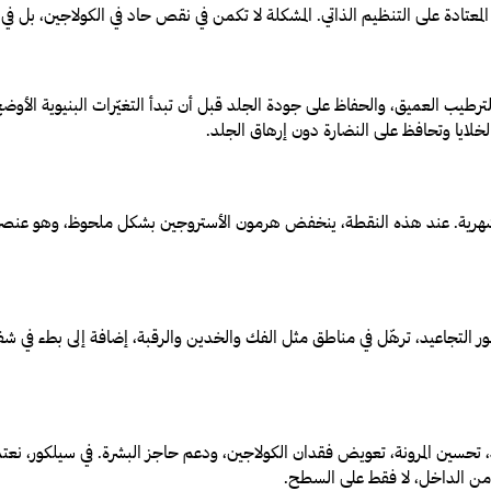
ا المعتادة على التنظيم الذاتي. المشكلة لا تكمن في نقص حاد في الكولاجين، بل ف
الترطيب العميق، والحفاظ على جودة الجلد قبل أن تبدأ التغيّرات البنيوية الأو
لخلايا وتحافظ على النضارة دون إرهاق الجلد.
عد مرور 12 شهراً متتالياً دون دورة شهرية. عند هذه النقطة، ينخفض هرمون الأستروجين بشكل م
 التجاعيد، ترهّل في مناطق مثل الفك والخدين والرقبة، إضافة إلى بطء في شفاء
لجلد، تحسين المرونة، تعويض فقدان الكولاجين، ودعم حاجز البشرة. في سيلكور، نع
 من الداخل، لا فقط على السطح.