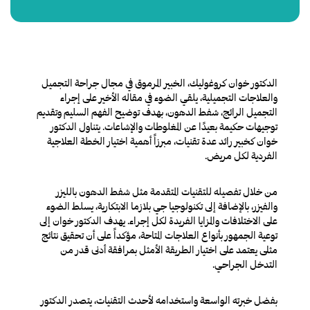
الدكتور خوان كروغوليك، الخبير المرموق في مجال جراحة التجميل
والعلاجات التجميلية، يلقي الضوء في مقاله الأخير على إجراء
التجميل الرائج، شفط الدهون، بهدف توضيح الفهم السليم وتقديم
توجيهات حكيمة بعيدًا عن المغلوطات والإشاعات. يتناول الدكتور
خوان كخبير رائد عدة تقنيات، مبرزاً أهمية اختيار الخطة العلاجية
الفردية لكل مريض.
من خلال تفصيله للتقنيات المتقدمة مثل شفط الدهون بالليزر
والفيزر، بالإضافة إلى تكنولوجيا جي بلازما الابتكارية، يسلط الضوء
على الاختلافات والمزايا الفريدة لكل إجراء. يهدف الدكتور خوان إلى
توعية الجمهور بأنواع العلاجات المتاحة، مؤكداً على أن تحقيق نتائج
مثلى يعتمد على اختيار الطريقة الأمثل بمرافقة أدنى قدر من
التدخل الجراحي.
بفضل خبرته الواسعة واستخدامه لأحدث التقنيات، يتصدر الدكتور