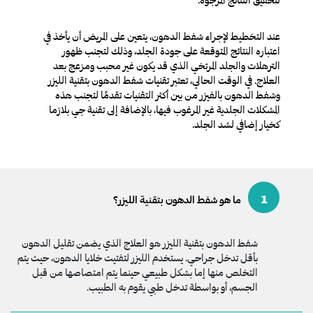
عند التخطيط لإجراء شفط الدهون، يتعين على المريض أن يأخذ في
اعتباره النتائج المتوقعة على جودة الجلد، وذلك لتجنب ظهور
الترهلات والجلد المرتخي الذي قد يكون غير محبب ومزعج بعد
العلاج. في الوقت الحالي، تعتبر تقنيات شفط الدهون بتقنية الليزر
وشفط الدهون بالفيزر من بين أكثر التقنيات تقدمًا لتجنب هذه
المشكلات الجلدية غير المرغوب فيها، بالإضافة إلى تقنية جي بلازما
كخيار إضافي لشد الجلد.
1
ما هو شفط الدهون بتقنية الليزر؟
شفط الدهون بتقنية الليزر هو العلاج الذي يضمن تقليل الدهون
بأقل تدخل جراحي. يستخدم الليزر لتفتيت خلايا الدهون، حيث يتم
التخلص منها إما بشكل طبيعي حينما يتم امتصاصها من قبل
الجسم، أو بواسطة تدخل طبي يقوم به الطبيب.