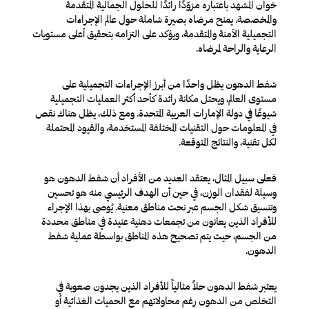
خوان المشهد باعتباره مزوّدًا رائدًا للحلول الجمالية المتقدمة
والمخصصة. يمنح مرضاه بصيرة شاملة حول عالم الإجراءات
التجميلية الآمنة والمتقدمة، ويؤكد على التزامه بتحقيق أعلى مستويات
الرعاية والراحة لمرضاه.
شفط الدهون يظل واحدًا من أبرز الإجراءات التجميلية على
مستوى العالم، ويحتل مكانة رائدة كأحد أكثر العمليات التجميلية
شيوعًا في دولة الإمارات العربية المتحدة. ومع ذلك، يظل هناك نقص
في المعلومات حول التقنيات المختلفة المستخدمة، والقيود المحتملة
لكل تقنية، والنتائج المتوقعة.
فعلى سبيل المثال، يعتقد العديد من الأفراد أن شفط الدهون هو
وسيلة لفقدان الوزن، في حين أن الهدف الرئيسي منه هو تحسين
وتنسيق شكل الجسم عبر نحت مناطق معنية. يُوصى بهذا الإجراء
للأفراد الذين يعانون من تجمعات دهنية عنيدة في مناطق محددة
من الجسم، حيث يتم تصحيح هذه المناطق بواسطة عملية شفط
الدهون.
يعتبر شفط الدهون حلاً مثالياً للأفراد الذين يجدون صعوبة في
التخلص من الدهون رغم محاولاتهم مع الحميات الغذائية أو