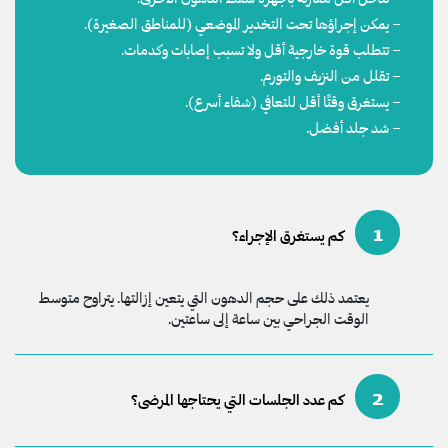
– يمكن إجراؤها تحت التخدير الموضعي (للمناطق الصغيرة).
– تتطلب قوة خارجية أقل ولا تسبب إصابات وكدمات.
– تقلل من النزيف والتورم.
– يستغرق وقتًا أقل للتعافي (شفاء أسرع).
– شد جلد أفضل.
1
كم يستغرق الإجراء؟
يعتمد ذلك على حجم الدهون التي يتعين إزالتها. يتراوح متوسط
الوقت الجراحي بين ساعة إلى ساعتين.
2
كم عدد الجلسات التي يحتاجها المرضى؟