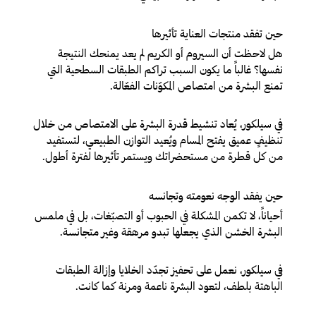
حين تفقد منتجات العناية تأثيرها
هل لاحظت أن السيروم أو الكريم لم يعد يمنحك النتيجة
نفسها؟ غالباً ما يكون السبب تراكم الطبقات السطحية التي
تمنع البشرة من امتصاص المكوّنات الفعّالة.
في سيلكور، يُعاد تنشيط قدرة البشرة على الامتصاص من خلال
تنظيفٍ عميق يفتح المسام ويُعيد التوازن الطبيعي، لتستفيد
من كل قطرة من مستحضراتك ويستمر تأثيرها لفترة أطول.
حين يفقد الوجه نعومته وتجانسه
أحياناً، لا تكمن المشكلة في الحبوب أو التصبّغات، بل في ملمس
البشرة الخشن الذي يجعلها تبدو مرهقة وغير متجانسة.
في سيلكور، نعمل على تحفيز تجدّد الخلايا وإزالة الطبقات
الباهتة بلطف، لتعود البشرة ناعمة ومرنة كما كانت.