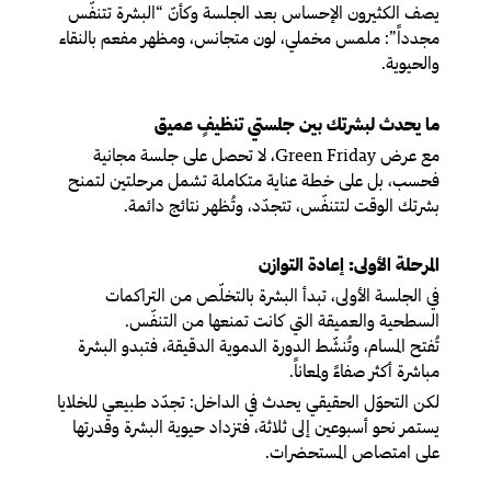
يصف الكثيرون الإحساس بعد الجلسة وكأنّ “البشرة تتنفّس
مجدداً”: ملمس مخملي، لون متجانس، ومظهر مفعم بالنقاء
والحيوية.
ما يحدث لبشرتك بين جلستي تنظيفٍ عميق
مع عرض Green Friday، لا تحصل على جلسة مجانية
فحسب، بل على خطة عناية متكاملة تشمل مرحلتين لتمنح
بشرتك الوقت لتتنفّس، تتجدّد، وتُظهر نتائج دائمة.
المرحلة الأولى: إعادة التوازن
في الجلسة الأولى، تبدأ البشرة بالتخلّص من التراكمات
السطحية والعميقة التي كانت تمنعها من التنفّس.
تُفتح المسام، وتُنشّط الدورة الدموية الدقيقة، فتبدو البشرة
مباشرة أكثر صفاءً ولمعاناً.
لكن التحوّل الحقيقي يحدث في الداخل: تجدّد طبيعي للخلايا
يستمر نحو أسبوعين إلى ثلاثة، فتزداد حيوية البشرة وقدرتها
على امتصاص المستحضرات.