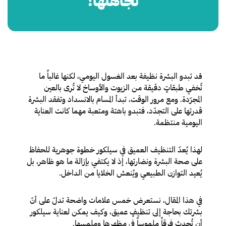
تجاهلها!
د تبدو البشرة نظيفة بعد الغسول اليومي، لكنها غالباً ما
ق
تُخفي طبقاتٍ دقيقة من الزيوت والأوساخ لا تُرى بالعين
المجرّدة. ومع مرور الوقت، تبدأ المسام بالانسداد وتفقد البشرة
قدرتها على التجدّد، فتبدو باهتة ومتعبة مهما كانت العناية
اليومية منتظمة.
لهذا يُعدّ التنظيف العميق في سيلكور خطوة جوهرية للحفاظ
على صحة البشرة ونضارتها، إذ لا يكتفي بإزالة ما هو ظاهر، بل
يُعيد التوازن الطبيعي ويُنعش الخلايا من الداخل.
في هذا المقال، نستعرض خمس علامات واضحة تدلّ على أنّ
بشرتك بحاجة إلى تنظيفٍ عميق، وكيف يمكن لعناية سيلكور
أن تُحدث فرقاً ملموساً في مظهرها وملمسها.