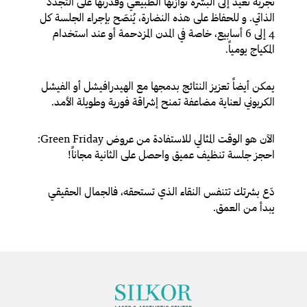
تجربة تُعيد إلى البشرة توازنها الطبيعي وقدرتها على التجدّد
الذاتي. و للحفاظ على هذه النضارة، يُنصَح بإجراء الجلسة كل
4 إلى 6 أسابيع، خاصة في المدن المزدحمة أو عند استخدام
المكياج يومياً.
يمكن أيضاً تعزيز النتائج بدمجها مع الهيدرافيشل أو الفيشل
الكربوني لعناية مضاعفة تمنح إشراقة فورية وطويلة الأمد.
الآن هو الوقت المثالي للاستفادة من عروض Green Friday:
احجز جلسة تنظيف عميق واحصل على الثانية مجاناً!
دَع بشرتك تتنفس النقاء الذي تستحقه، فالجمال الحقيقي
يبدأ من العمق.