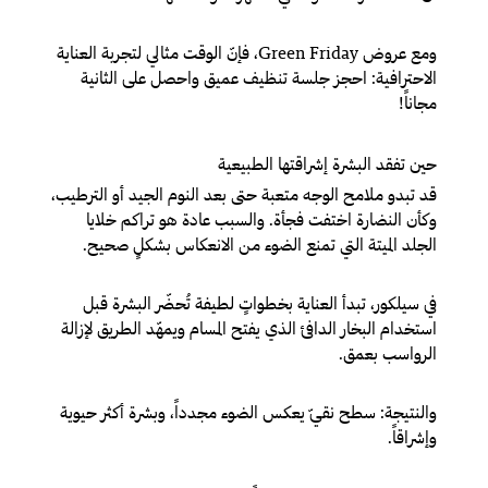
ومع عروض Green Friday، فإنّ الوقت مثالي لتجربة العناية
الاحترافية: احجز جلسة تنظيف عميق واحصل على الثانية
مجاناً!
حين تفقد البشرة إشراقتها الطبيعية
قد تبدو ملامح الوجه متعبة حتى بعد النوم الجيد أو الترطيب،
وكأن النضارة اختفت فجأة. والسبب عادة هو تراكم خلايا
الجلد الميتة التي تمنع الضوء من الانعكاس بشكلٍ صحيح.
في سيلكور، تبدأ العناية بخطواتٍ لطيفة تُحضّر البشرة قبل
استخدام البخار الدافئ الذي يفتح المسام ويمهّد الطريق لإزالة
الرواسب بعمق.
والنتيجة: سطح نقيّ يعكس الضوء مجدداً، وبشرة أكثر حيوية
وإشراقاً.