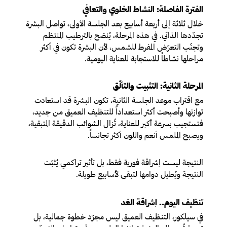
الفترة الفاصلة: النشاط الخلوي والتعافي
خلال ثلاثة إلى أربعة أسابيع بعد الجلسة الأولى، تواصل البشرة
تجدّدها الذاتي. في هذه المرحلة، يُنصَح بالترطيب المنتظم
وتجنّب التعرّض المفرط للشمس، لأن البشرة تكون في أكثر
مراحلها نشاطاً للاستجابة للعناية اليومية.
المرحلة الثانية: التثبيت والتألّق
مع اقتراب موعد الجلسة الثانية، تكون البشرة قد استعادت
توازنها وأصبحت أكثر استعداداً للتنظيف العميق من جديد،
فتستجيب بسرعة أكبر للعناية، تُزال الشوائب الدقيقة المتبقية،
ويصبح الملمس أنعم واللون أكثر تجانساً.
النتيجة ليست إشراقة فورية فقط، بل تأثير تراكمي يُثبّت
النتيجة ويُطيل دوامها لتبقى لأسابيع طويلة.
تنظيف اليوم.. إشراقة الغد
في سيلكور، التنظيف العميق ليس مجرّد خطوة جمالية، بل