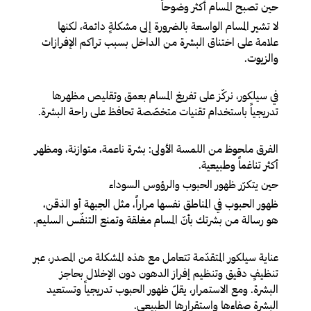
حين تصبح المسام أكثر وضوحاً
لا تشير المسام الواسعة بالضرورة إلى مشكلةٍ دائمة، لكنها
علامة على اختناق البشرة من الداخل بسبب تراكم الإفرازات
والزيوت.
في سيلكور، نركّز على تفريغ المسام بعمق وتقليص مظهرها
تدريجياً باستخدام تقنيات متخصّصة تحافظ على راحة البشرة.
الفرق ملحوظ من اللمسة الأولى: بشرة ناعمة، متوازنة، ومظهر
أكثر تناغماً وطبيعية.
حين يتكرّر ظهور الحبوب والرؤوس السوداء
ظهور الحبوب في المناطق نفسها مراراً، مثل الجبهة أو الذقن،
هو رسالة من بشرتك بأنّ المسام مغلقة وتمنع التنفّس السليم.
عناية سيلكور المتقدّمة تتعامل مع هذه المشكلة من المصدر، عبر
تنظيفٍ دقيق وتنظيم إفراز الدهون دون الإخلال بحاجز
البشرة. ومع الاستمرار، يقلّ ظهور الحبوب تدريجياً وتستعيد
البشرة صفاءها واستقرارها الطبيعي.