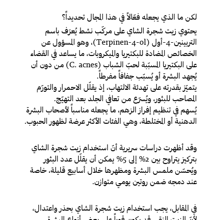
لكن ما الذي يجعله فعّالاً في هذا المجال تحديداً؟
يحتوي زيت شجرة الشاي على مركّب نشط يُعرَف باسم
التربينين-4-أول (Terpinen-4-ol)، وهو المسؤول عن
الخصائص المضادة للبكتيريا والميكروبات، ما يساعد في القضاء
على البكتيريا المسبّبة لحبّ الشباب (C. acnes) من دون أن
يُجهد البشرة أو يُسبّب جفافاً مفرطاً.
يتميّز بقدرته على تهدئة الالتهاب، إذ يقلّل الاحمرار والتورّم
المصاحب للبثور، ويُسرّع من تعافي الجلد بعد التهيّج.
يُسهم في تنظيم إفراز الزهم، ما يجعله مناسباً لأصحاب البشرة
الدهنية أو المختلطة، وهي الفئات الأكثر عرضة لظهور الحبوب.
وقد أظهرت دراسات سريرية أنّ استخدام زيت شجرة الشاي
بتركيز يتراوح بين 2% إلى 5% يمكن أن يقلّل عدد البثور
ويُحسّن ملمس البشرة ومظهرها خلال أسابيع قليلة، خاصة
عند دمجه ضمن روتين يومي متوازن.
في المقابل، يجب استخدام زيت شجرة الشاي بحذر واعتدال،
لأنّ الزيت النقي قد يكون قوياً على بعض أنواع البشرة