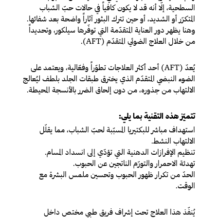
السطحية، إلّا أنه قد لا يكون كافياً في حالات حبّ الشباب
المتكرّر أو الشديد، أو حين تترك البثور آثاراً واضحة بعد شفائها.
وهنا يظهر دور العناية المتقدّمة التي توفّرها سيلكور، وتحديداً
من خلال العلاج الضوئي المتقدّم (AFT).
يُعدّ (AFT) أحد أكثر العلاجات تطوّراً وفعّالية، ويعتمد على
الضوء النبضي المتقدّم الذي يخترق طبقات الجلد بلطف ليُعالج
الالتهاب من جذوره، من دون إلحاق الضرر بالأنسجة المحيطة.
تتميّز هذه التقنية بما يلي:
استهداف مباشر للبكتيريا المسبّبة لحبّ الشباب
، مما يقلّل
الالتهاب النشط.
تنظيم الإفرازات الدهنية
التي تؤدّي إلى انسداد المسام.
تهدئة الاحمرار والتورّم
الناتجين عن الحبوب.
الحدّ من تكرار ظهور الحبوب
وتحسين ملمس البشرة مع
الوقت.
يُنفّذ هذا العلاج تحت إشراف فريق طبي مختص داخل