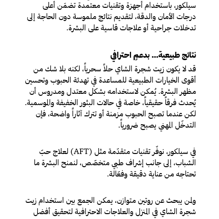
سيلكور، باستخدام أجهزة وتقنيات معتمدة تضمَن أعلى
درجات الأمان والدقة، لتقديم نتائج ملموسة دون الحاجة إلى
تدخلات جراحية أو علاجات قاسية على البشرة.
نتائج طبيعية… بدعمٍ احترافي
قد لا يكون زيت شجرة الشاي حلاً سحرياً، لكنه بلا شك من
أقوى الخيارات الطبيعية للمساعدة في تهدئة الحبوب وتحسين
مظهر البشرة. يُمكن لاستخدامه بشكل معتدل ومدروس أن
يُحدث فرقاً حقيقياً، خاصة في حالات البثور الخفيفة والموسمية.
لكن عندما تصبح الحبوب مزمنة أو تترك آثاراً واضحة، فإن
التدخّل المهني يصبح ضرورياً.
في سيلكور، نوفّر تقنيات متقدّمة مثل (AFT) لعلاج حبّ
الشباب، إلى جانب إشراف طبي متخصّص، لنمنح البشرة ما
تحتاجه من عناية دقيقة وفعّالة.
ولمن يبحث عن روتين متوازن، يمكن الجمع بين استخدام زيت
شجرة الشاي في المنزل والعلاجات الاحترافية لتحقيق أفضل