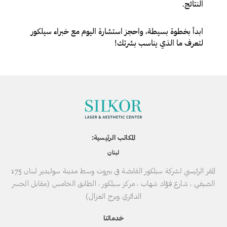
النتائج.
ابدأ بخطوة بسيطة، واحجز استشارة اليوم مع خبراء سيلكور
لتعرف ما الذي يناسب بشرتك!
المكاتب الرئيسية:
لبنان
المقر الرئيسي لشركة سيلكور القابضة في بيروت وسط مدينة سوليدير لبنان 175
الصيفي ، شارع فؤاد شهاب ، مركز سيلكور ، الطابق الخامس (مقابل الجسر
الدائري وبرج الغزال)
خدماتنا