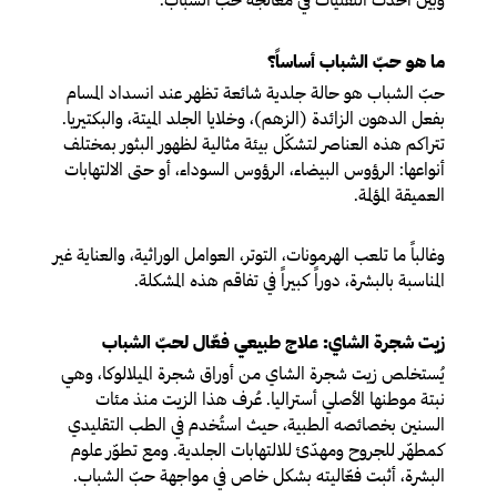
ما هو حبّ الشباب أساساً؟
حبّ الشباب هو حالة جلدية شائعة تظهر عند انسداد المسام
بفعل الدهون الزائدة (الزهم)، وخلايا الجلد الميتة، والبكتيريا.
تتراكم هذه العناصر لتشكّل بيئة مثالية لظهور البثور بمختلف
أنواعها: الرؤوس البيضاء، الرؤوس السوداء، أو حتى الالتهابات
العميقة المؤلمة.
وغالباً ما تلعب الهرمونات، التوتر، العوامل الوراثية، والعناية غير
المناسبة بالبشرة، دوراً كبيراً في تفاقم هذه المشكلة.
زيت شجرة الشاي: علاج طبيعي فعّال لحبّ الشباب
يُستخلص زيت شجرة الشاي من أوراق شجرة الميلالوكا، وهي
نبتة موطنها الأصلي أستراليا. عُرف هذا الزيت منذ مئات
السنين بخصائصه الطبية، حيث استُخدم في الطب التقليدي
كمطهّر للجروح ومهدّئ للالتهابات الجلدية. ومع تطوّر علوم
البشرة، أثبت فعّاليته بشكل خاص في مواجهة حبّ الشباب.