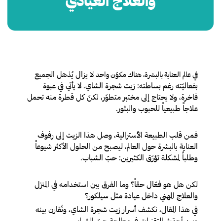
والعلاج العيادي
لا يزال يُذهل الجميع
في عالم العناية بالبشرة، هناك مكوّن واحد
بفعاليّته رغم بساطته: زيت شجرة الشاي. لا يأتي في عبوة
فاخرة، ولا يحتاج إلى مختبر متطوّر، لكنّ كل قطرة منه تحمل
علاجاً طبيعياً للحبوب والبثور.
فمن قلب الطبيعة الأسترالية، وصل هذا الزيت إلى رفوف
العناية بالبشرة حول العالم، ليصبح من الحلول الأكثر شيوعاً
وطلباً لمشكلة تؤرّق الكثيرين: حبّ الشباب.
لكن هل هو فعّال حقاً؟ وما الفرق بين استخدامه في المنزل
والعلاج المهني داخل عيادة مثل سيلكور؟
في هذا المقال، نكشف أسرار زيت شجرة الشاي، ونُقارن بينه
وبين أحدَث التقنيات في معالجة حبّ الشباب.