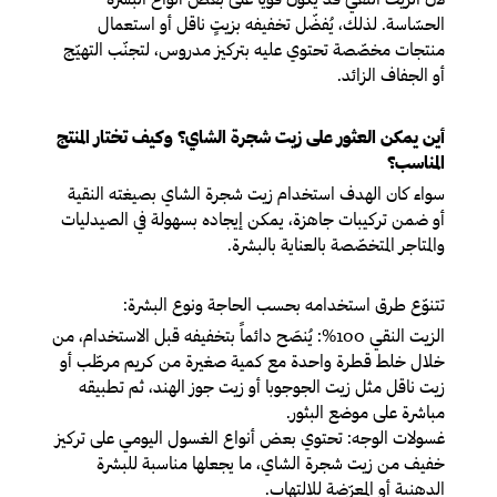
الحسّاسة. لذلك، يُفضّل تخفيفه بزيتٍ ناقل أو استعمال
منتجات مخصّصة تحتوي عليه بتركيز مدروس، لتجنّب التهيّج
أو الجفاف الزائد.
أين يمكن العثور على زيت شجرة الشاي؟ وكيف تختار المنتج
المناسب؟
سواء كان الهدف استخدام زيت شجرة الشاي بصيغته النقية
أو ضمن تركيبات جاهزة، يمكن إيجاده بسهولة في الصيدليات
والمتاجر المتخصّصة بالعناية بالبشرة.
تتنوّع طرق استخدامه بحسب الحاجة ونوع البشرة:
الزيت النقي 100%:
يُنصَح دائماً بتخفيفه قبل الاستخدام، من
خلال خلط قطرة واحدة مع كمية صغيرة من كريم مرطّب أو
زيت ناقل مثل زيت الجوجوبا أو زيت جوز الهند، ثم تطبيقه
مباشرة على موضع البثور.
غسولات الوجه
: تحتوي بعض أنواع الغسول اليومي على تركيز
خفيف من زيت شجرة الشاي، ما يجعلها مناسبة للبشرة
الدهنية أو المعرّضة للالتهاب.