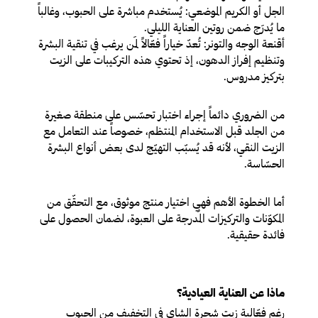
الجل أو الكريم الموضعي
: يُستخدم مباشرة على الحبوب، وغالباً
ما يُدرَج ضمن روتين العناية الليلي.
أقنعة الوجه والتونر
: تُعدّ خياراً فعّالاً لمَن يرغب في تنقية البشرة
وتنظيم إفراز الدهون، إذ تحتوي هذه التركيبات على الزيت
بتركيز مدروس.
من الضروري دائماً إجراء اختبار تحسّس على منطقة صغيرة
من الجلد قبل الاستخدام المنتظم، خصوصاً عند التعامل مع
الزيت النقي، لأنه قد يُسبّب التهيّج لدى بعض أنواع البشرة
الحسّاسة.
أما الخطوة الأهم فهي اختيار منتج موثوق، مع التحقّق من
المكوّنات والتركيزات المُدرجة على العبوة، لضمان الحصول على
فائدة حقيقية.
ماذا عن العناية العيادية؟
رغم فعّالية زيت شجرة الشاي في التخفيف من الحبوب