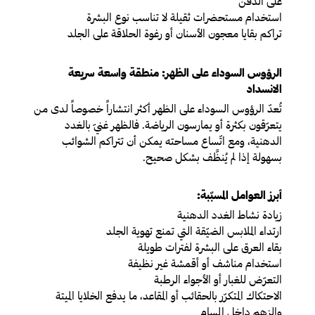
على الذقن
استخدام مستحضرات ثقيلة لا تناسب نوع البشرة
تراكم بقايا معجون الأسنان أو رغوة الحلاقة على الجلد
الرؤوس السوداء على الظهر: منطقة واسعة سريعة
الانسداد
تُعدّ الرؤوس السوداء على الظهر أكثر انتشاراً خصوصاً لدى من
يتعرّقون بكثرة أو يمارسون الرياضة. فالظهر غنيّ بالغدد
الدهنية، ومع اتّساع مساحته يمكن أن تتراكم الشوائب
بسهولة إذا لم يُنظَّف بشكل صحيح.
أبرز العوامل المسبّبة:
زيادة نشاط الغدد الدهنية
ارتداء الملابس الضيّقة التي تمنع تهوية الجلد
بقاء العرق على البشرة لفترات طويلة
استخدام مناشف أو أقمشة غير نظيفة
التعرّض للغبار أو الأجواء الرطبة
الاحتكاك المتكرّر بالحقائب أو المقاعد، ما يدفع الخلايا الميتة
والزهم داخل المسام