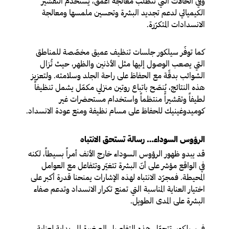
وفي الحالات التي تتطلب معالجة أعمق، يُستخدم التقشير
الكيميائي لدعم تجديد البشرة وتحسين ملمسها ومعالجة
الانسدادات المتكرّرة.
كما توفّر سيلكور جلسات تنظيف عميق مخصّصة للمناطق
التي يصعب الوصول إليها مثل الأذنين والظهر، حيث تُزال
الشوائب بدقّة مع الحفاظ على راحة الجلد وسلامته. ولتعزيز
هذه النتائج، يُنصَح باتباع روتين منزلي مكمّل يشمل تنظيفاً
لطيفاً وتقشيراً منتظماً واستخدام مستحضرات غير
كوميدوغينيك للحفاظ على مسام نظيفة ومنع عودة الانسداد.
الرؤوس السوداء… رسالة تستحق الانتباه
قد يبدو ظهور الرؤوس السوداء خارج الأنف أمراً بسيطاً، لكنه
في الواقع مؤشر على أنّ البشرة تتغيّر وتتفاعل مع العوامل
المحيطة. فمجرّد الانتباه لهذه الإشارات يمنحنا قدرة أكبر على
اختيار العناية المناسبة التي تمنع تكرار الانسداد وتدعم صفاء
البشرة على المدى الطويل.
في سيلكور، تتحوّل هذه التفاصيل الصغيرة إلى بداية لعناية