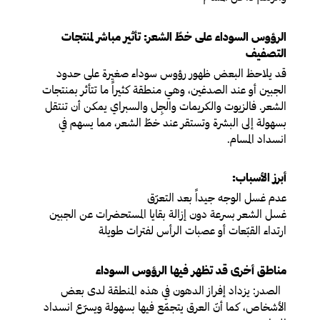
الرؤوس السوداء على خطّ الشعر: تأثير مباشر لمنتجات
التصفيف
قد يلاحظ البعض ظهور رؤوس سوداء صغيرة على حدود
الجبين أو عند الصدغين، وهي منطقة كثيراً ما تتأثر بمنتجات
الشعر. فالزيوت والكريمات والجِل والسبراي يمكن أن تنتقل
بسهولة إلى البشرة وتستقر عند خطّ الشعر، مما يسهم في
انسداد المسام.
أبرز الأسباب:
عدم غسل الوجه جيداً بعد التعرّق
غسل الشعر بسرعة دون إزالة بقايا المستحضرات عن الجبين
ارتداء القبّعات أو عصبات الرأس لفترات طويلة
مناطق أخرى قد تظهر فيها الرؤوس السوداء
الصدر
: يزداد إفراز الدهون في هذه المنطقة لدى بعض
الأشخاص، كما أنّ العرق يتجمّع فيها بسهولة ويسرّع انسداد