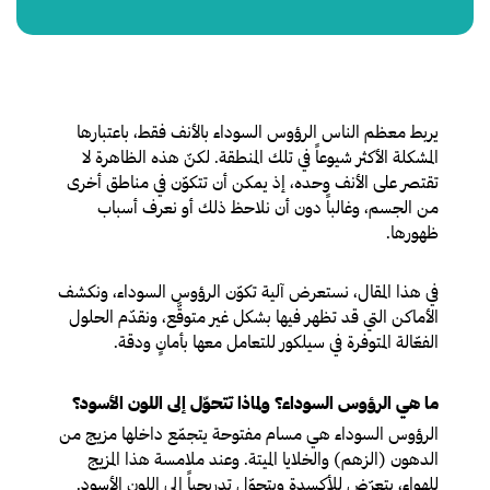
يربط معظم الناس الرؤوس السوداء بالأنف فقط، باعتبارها
المشكلة الأكثر شيوعاً في تلك المنطقة. لكنّ هذه الظاهرة لا
تقتصر على الأنف وحده، إذ يمكن أن تتكوّن في مناطق أخرى
من الجسم، وغالباً دون أن نلاحظ ذلك أو نعرف أسباب
ظهورها.
في هذا المقال، نستعرض آلية تكوّن الرؤوس السوداء، ونكشف
الأماكن التي قد تظهر فيها بشكل غير متوقَّع، ونقدّم الحلول
الفعّالة المتوفرة في سيلكور للتعامل معها بأمانٍ ودقة.
ما هي الرؤوس السوداء؟ ولماذا تتحوّل إلى اللون الأسود؟
الرؤوس السوداء هي مسام مفتوحة يتجمّع داخلها مزيج من
الدهون (الزهم) والخلايا الميتة. وعند ملامسة هذا المزيج
للهواء، يتعرّض للأكسدة ويتحوّل تدريجياً إلى اللون الأسود.