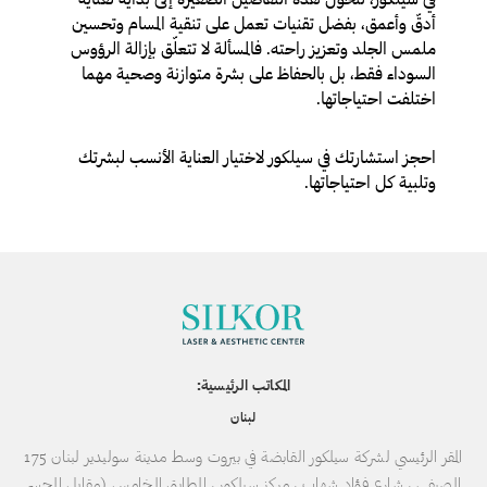
أدقّ وأعمق، بفضل تقنيات تعمل على تنقية المسام وتحسين
ملمس الجلد وتعزيز راحته. فالمسألة لا تتعلّق بإزالة الرؤوس
السوداء فقط، بل بالحفاظ على بشرة متوازنة وصحية مهما
اختلفت احتياجاتها.
احجز استشارتك في سيلكور لاختيار العناية الأنسب لبشرتك
وتلبية كل احتياجاتها.
المكاتب الرئيسية:
لبنان
المقر الرئيسي لشركة سيلكور القابضة في بيروت وسط مدينة سوليدير لبنان 175
الصيفي ، شارع فؤاد شهاب ، مركز سيلكور ، الطابق الخامس (مقابل الجسر