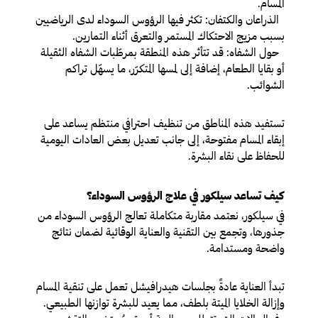
المسام.
الذراعان والكتفان:
تكثر فيها الرؤوس السوداء لدى الرياضيين
بسبب مزيج الاحتكاك المستمر والتعرق أثناء التمارين.
حول الشفاه:
قد تتأثر هذه المنطقة بمرطّبات الشفاه الثقيلة
أو بقايا الطعام، إضافة إلى لمسها المتكرّر، ما يسهّل تراكم
الشوائب.
تستفيد هذه المناطق من تنظيف احترافي منتظم يساعد على
إبقاء المسام مفتوحة، إلى جانب تعديل بعض العادات اليومية
للحفاظ على نقاء البشرة.
كيف تساعد سيلكور في علاج الرؤوس السوداء؟
في سيلكور، نعتمد مقاربة متكاملة تعالج الرؤوس السوداء من
جذورها، وتجمع بين التقنية والعناية الوقائية لضمان نتائج
واضحة ومستدامة.
تبدأ العناية عادةً بجلسات هيدرافيشل تعمل على تنقية المسام
وإزالة الخلايا الميتة بلطف، مما يعيد للبشرة توازنها الطبيعي.