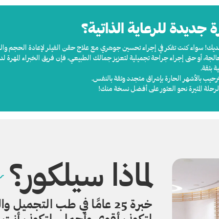
 جديدة للرعاية الذاتية؟
لديك! سواء كنت تفكر في إجراء تحسين جوهري مع علاج حقن الفيلر لإعادة الحجم وال
يدة من المناطق المعالجة، أو حتى إجراء جراحة تجميلية لتعزيز جمالك الطبيعي، فإن فريق الخبراء
 بثقة.
حيب بالأشهر الحارة بإشراق متجدد وثقة بالنفس.
لرحلة المثيرة نحو العثور على أفضل نسخة منك!
لماذا سيلكور؟
خبرة 25 عامًا في طب التجمي
لتكوني أقوى وأجمل، لتكوني أنتِ 