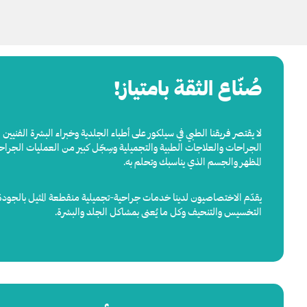
صُنّاع الثقة بامتياز!
لا يقتصر فريقنا الطبي في سيلكور على أطباء الجلدية وخبراء البشرة الفنيي
الجراحات والعلاجات الطبية والتجميلية وسِجّل كبير من العمليات الجراحي
المظهر والجسم الذي يناسبك وتحلم به.
يقدّم الاختصاصيون لدينا خدمات جراحية-تجميلية منقطعة المثيل بالجودة 
التخسيس والتنحيف وكل ما يُعنى بمشاكل الجلد والبشرة.