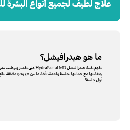
علاج لطيف لجميع أنواع البشرة لل
ما هو
هيدرافيشل؟
تقوم تقنية هيدرافيشل HydraFacial MD على 
وتغذيتها مع حمايتها بجلسة و
أول جلسة!