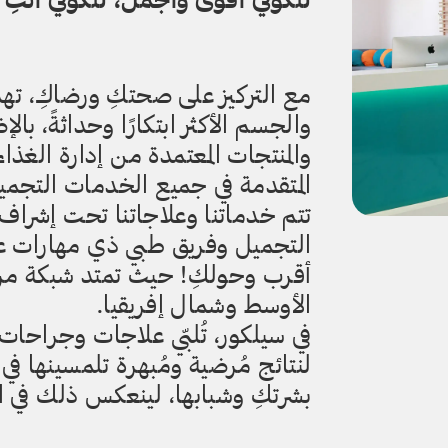
مع التركيز على صحتكِ ورضاكِ، تهد
والجسم الأكثر ابتكارًا وحداثةً، بال
المتقدمة في جميع الخدمات التجمي
تتم خدماتنا وعلاجاتنا تحت إشرا
التجميل وفريق طبي ذي مهارات عال
أقرب وحولكِ! حيث تمتد شبكة مرا
الأوسط وشمال إفريقيا.
في سيلكور، تُلبّي علاجات وجراحات
لنتائج مُرضية ومُبهرة تلمسينها 
بشرتكِ وشبابها، لينعكس ذلك في ال