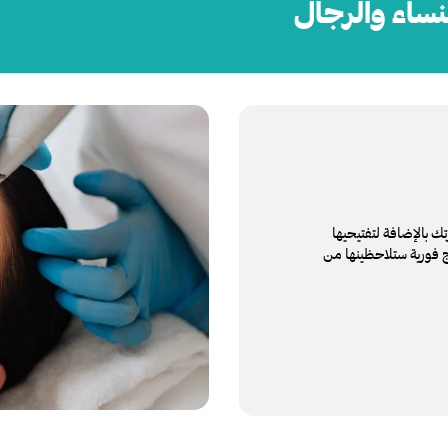
نساء والرجال
تقشير وترطيب بشرتك بالإضافة لتفتيحيها
احدة، تأخذ ما بين 30 و90 دقيقة، نتائج فورية ستلاحظينها من