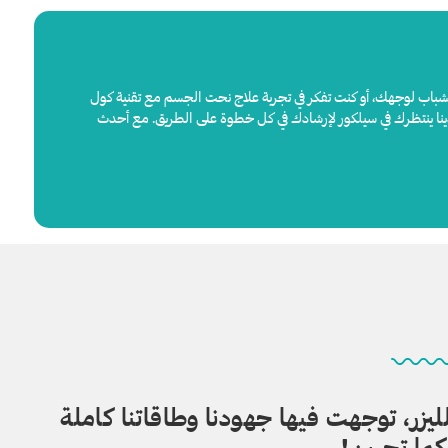
شباب لوجهك، أو كنت تفكر في تجربة علاج نحت الجسم مع تقنية كول
 المهرة لدينا ينتظرك في سيلكور لإرشادك في كل خطوة على الطريق. مع أحدث
ل والليزر، توجهت فيها جهودنا وطاقاتنا كاملة
كما تحبين!