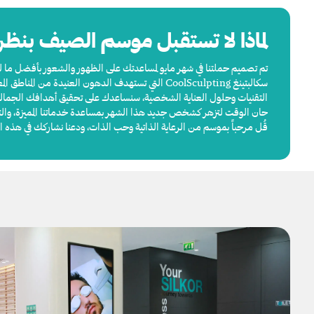
لماذا لا تستقبل موسم الصيف بنظرة
تم تصميم حملتنا في شهر مايو لمساعدتك على الظهور والشعور بأفضل ما 
سكالبتينغ CoolSculpting التي تستهدف الدهون العن
التقنيات وحلول العناية الشخصية، سنساعدك على تحقيق أهدافك الجمالية
حان الوقت لتزهر كشخص جديد هذا الشهر بمساعدة خدماتنا المميزة، والتر
قُل مرحباً بموسم من الرعاية الذاتية وحب الذات، ودعنا نشاركك في هذه ا