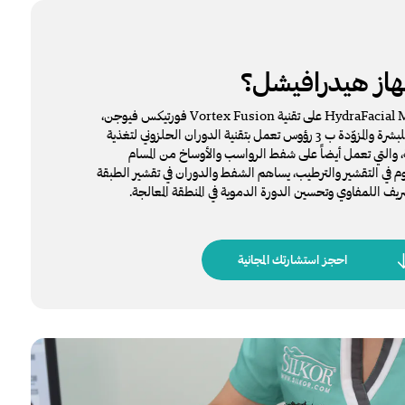
از هيدرافيشل؟
يعتمد علاج هيدرافيشل HydraFacial MD على تقنية Vortex Fusion فورتيكس فيوجن،
الحاصلة على براءة اختراع للبشرة والمزوّدة ب 3 رؤوس تعمل بتقنية الدوران الحلزوني لتغذية
والتي تعمل أيضاً على شفط الرواسب والأوساخ من المسام
وم في التقشير والترطيب، يساهم الشفط والدوران في تقشير الطبقة
ريف اللمفاوي وتحسين الدورة الدموية في المنطقة المعالجة.
احجز استشارتك المجانية