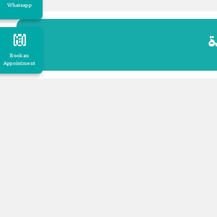
Whatsapp
ة
Book an
Appointment