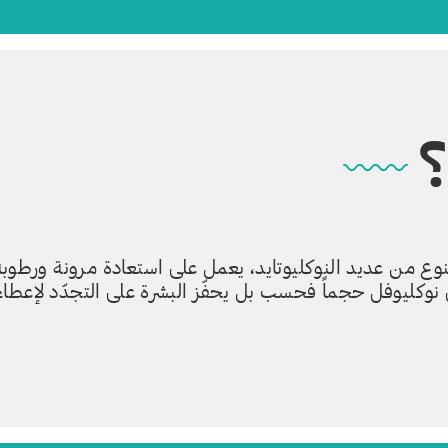
؟
وع من عديد النوكليوتايد، يعمل على استعادة مرونة ورطوبة
نوكليوفل حجماً فحسب بل يحفّز البشرة على التجدّد لإعطاء