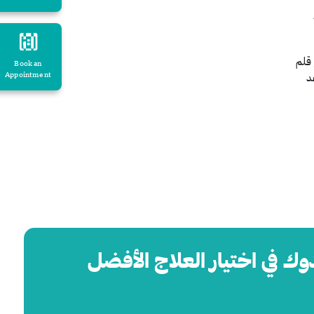
من استخدام جهاز صغير يسمى ديرمارولر dermaroller أو قلم
Book an
Appointment
عد
وك في اختيار العلاج الأفضل