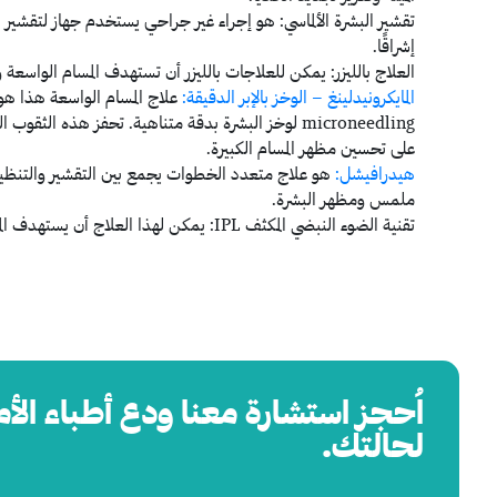
تقشير البشرة الألماسي:
هو إجراء غير جراحي يستخدم جهاز لتقشير الجل
إشراقًا.
العلاج بالليزر:
يمكن للعلاجات بالليزر أن تستهدف المسام الواسعة
المايكرونيدلينغ – الوخز بالإبر الدقيقة:
microneedling لوخز البشرة بدقة متناهية. تحفز هذه ا
على تحسين مظهر المسام الكبيرة.
هيدرافيشل:
هو علاج متعدد الخطوات يجمع بين التقشير والتنظي
ملمس ومظهر البشرة.
تقنية الضوء النبضي المكثف IPL:
يمكن لهذا العلاج أن يستهدف الم
اُحجز استشارة معنا ودع أطباء الأ
لحالتك.