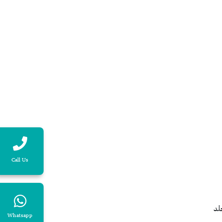
Call Us
لد
Whatsapp