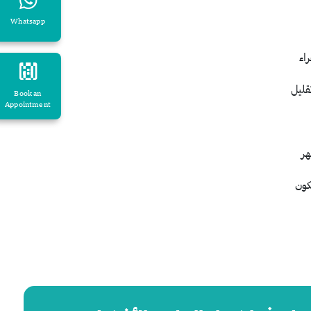
Whatsapp
اء
قليل
Book an
Appointment
هر
كون