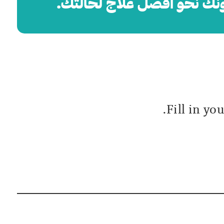
هونك نحو أفضل علاج لحالتك.
Fill in yo