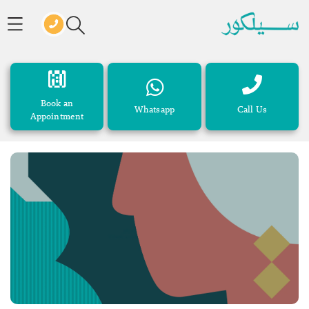
Book an
Whatsapp
Call Us
Appointment