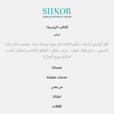
المكاتب الرئيسية:
لبنان
المقر الرئيسي لشركة سيلكور القابضة في بيروت وسط مدينة سوليدير لبنان 175
الصيفي ، شارع فؤاد شهاب ، مركز سيلكور ، الطابق الخامس (مقابل الجسر
الدائري وبرج الغزال)
خدماتنا
خدمات مفضلة
من نحن
اطبائنا
المقالات