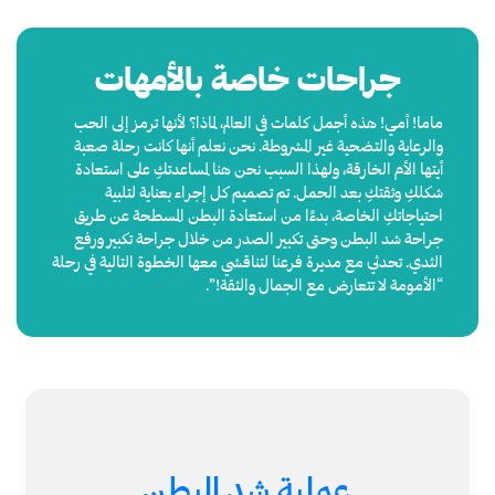
جراحات خاصة بالأمهات
ماما! أمي! هذه أجمل كلمات في العالم، لماذا؟ لأنها ترمز إلى الحب
والرعاية والتضحية غير المشروطة. نحن نعلم أنها كانت رحلة صعبة
أيتها الأم الخارقة، ولهذا السبب نحن هنا لمساعدتكِ على استعادة
شكلكِ وثقتكِ بعد الحمل. تم تصميم كل إجراء بعناية لتلبية
احتياجاتكِ الخاصة، بدءًا من استعادة البطن المسطحة عن طريق
جراحة شد البطن وحتى تكبير الصدر من خلال جراحة تكبير ورفع
الثدي. تحدثي مع مديرة فرعنا لتناقشي معها الخطوة التالية في رحلة
“الأمومة لا تتعارض مع الجمال والثقة!”.
عملية شد البطن