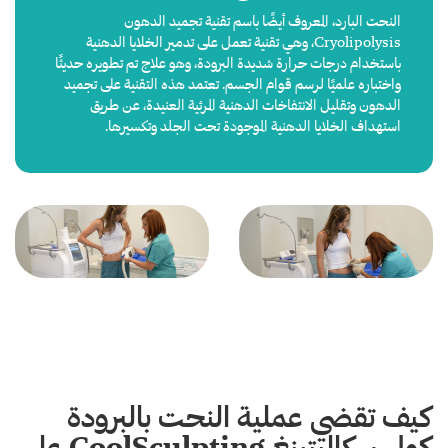
النحت البارد، المعروف أيضًا باسم تقنية تجميد الدهون
Cryolipolysis، وهي تقنية تعمل على تدمير الخلايا الدهنية
باستخدام درجات حرارة شديدة البرودة، وهو علاج تم تطويره حديثًا
واختباره علميًا لرسم قوام الجسم. تعتمد هذه التقنية على تجميد
الدهون وتقليل الانتفاخات الدهنية المرئية العنيدة، عن طريق
استهداف الخلايا الدهنية الموجودة تحت الجلد وتكسيرها.
كيف تقضي عملية النحت بالبرودة
كول سكالبتينغ CoolSculpting على