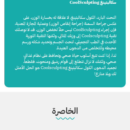
سكالبتينغ CoolSculpting
النحت البارد، الكول سكالبتينغ، لا علاقة له بخسارة الوزن. على
عكس جراحة السمنة (جراحة إنقاص الوزن) وعملية المجازة المعدية،
فإن إجراء CoolSculpting ليس حلاً لخفض الوزن. قد لا توصلك
تقنية Coolsculpting إلى وزنك المثالي، ولكنها التقنية الثورية
الأحدث في الطب التجميلي، لنحت الجسم وتحديد شكله ورسم
محيطه وللتخلص من الدهون العنيدة.
لذا، إذا كنت تتبع أسلوب حياة صحي وتحافظ على نظام غذائي
صحي، ولكنك لا تزال تتطلع إلى قوام رشيق ومنحوت، فقطعاً،
تجميد الدهون الكول سكالبتينغ Coolsculpting هو الحل الأمثل
لك وبلا منازع!
الخاصرة