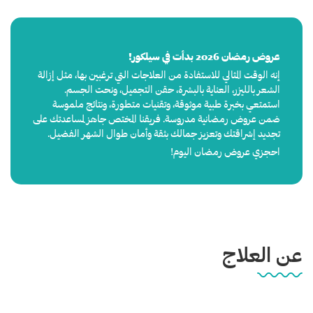
عروض رمضان 2026 بدأت في سيلكور!
إنه الوقت المثالي للاستفادة من العلاجات التي ترغبين بها، مثل إزالة
الشعر بالليزر، العناية بالبشرة، حقن التجميل، ونحت الجسم.
استمتعي بخبرة طبية موثوقة، وتقنيات متطورة، ونتائج ملموسة
ضمن عروض رمضانية مدروسة. فريقنا المختص جاهز لمساعدتك على
تجديد إشراقتك وتعزيز جمالك بثقة وأمان طوال الشهر الفضيل.
احجزي عروض رمضان اليوم!
عن العلاج