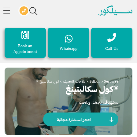
Book an
Whatsapp
Call Us
Appointment
Services
>
Silkor
>
علاجات التنحيف
>
كول سكالبتينغ ®
®كول سكالبتينغ
نستهدف، نجمّد، وننحت
احجز استشارة مجانية