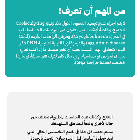
من المهم أن تعرف!
لا يتم إجراء علاج تجميد الدهون الكول سكالبتينغ Coolsculpting
للجميع، وخاصةً أولئك الذين يعانون من البروتينات الحساسة للبرد
في الدم (Cryoglobulinemia)، ومرض الراصات الباردة (Cold
agglutinin disease) والهيموغلوبيا الليلية الانتيابية PNH فقر
الدم الانحلالي. لهذا السبب يجب أن تخبر طبيبك ما إذا كنت تعاني
من أي أمراض أو حساسية، أو في حال كان لديك فتق سابقاً، أو ما إذا
خضعت لعملية جراحية مؤخرًا.
النتائج، وكذلك عدد الجلسات المطلوبة، تختلف من
حالة لأخرى و تبعاً للمناطق المستهدفة.
سيتم تحديد كل هذا في تقييم التخسيس المجاني الذي
يُعد خطوة أساسية قبل البدء بعلاج النحت بالبرودة