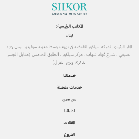
المكاتب الرئيسية:
لبنان
المقر الرئيسي لشركة سيلكور القابضة في بيروت وسط مدينة سوليدير لبنان 175
الصيفي ، شارع فؤاد شهاب ، مركز سيلكور ، الطابق الخامس (مقابل الجسر
الدائري وبرج الغزال)
خدماتنا
خدمات مفضلة
من نحن
اطبائنا
المقالات
الفروع