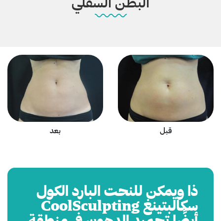
البطن السفلي
قبل
بعد
ذا ويمكن للنحت البارد الكول
سكالبتينغ CoolSculpting
أيضًا تجميد الدهون في منطقة