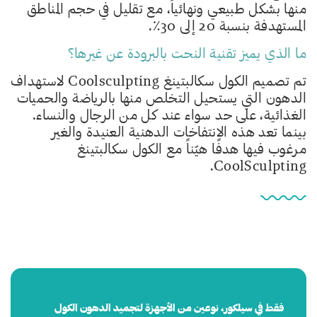
منها بشكل طبيعي ونهائياً، مع تقليل في حجم المناطق
المستهدفة بنسبة 20 إلى 30٪.
ما الذي يميز تقنية النحت بالبرودة عن غيرها؟
تم تصميم الكول سكالبتينغ Coolsculpting لاستهداف
الدهون التي يستحيل التخلص منها بالرياضة والحميات
الغذائية، على حد سواء عند كل من الرجال والنساء.
بينما تعد هذه الانتفاخات الدهنية العنيدة والغير
مرغوب فيها هدفًا هيّناً مع الكول سكالبتينغ
CoolSculpting.
فقط في سيلكور، نوعين من الأجهزة لتجميد الدهون الكول