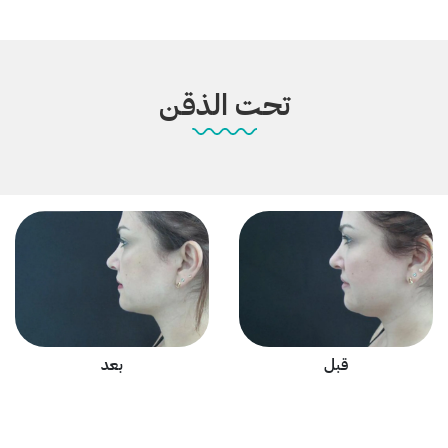
تحت الذقن
قبل
بعد