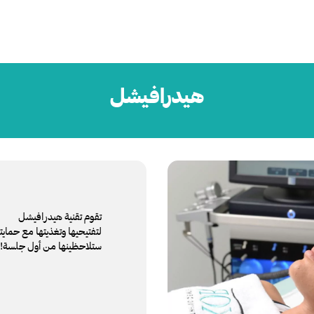
هيدرافيشل
تقوم تقنية هيدرافيشل
ستلاحظينها من أول جلسة!