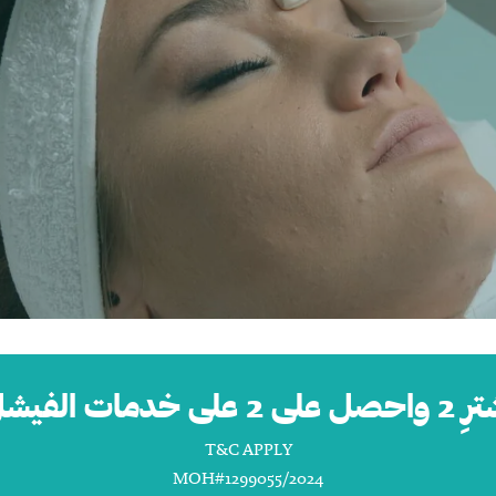
ل على 2 على خدمات الفيشل
T&C APPLY
MOH#1299055/2024