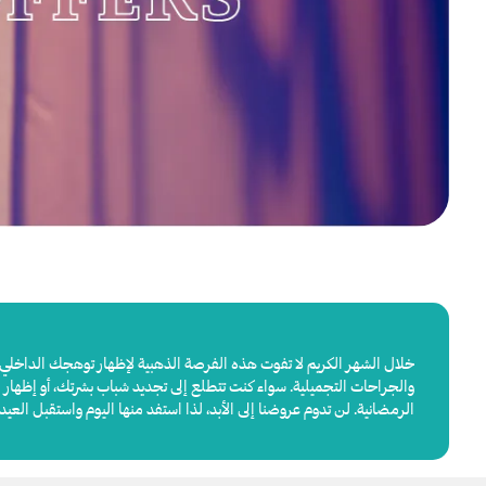
خلال الشهر الكريم لا تفوت هذه الفرصة الذهبية لإظهار توهجك الداخلي ب
والجراحات التجميلية. سواء كنت تتطلع إلى تجديد شباب بشرتك، أو إظهار
الرمضانية. لن تدوم عروضنا إلى الأبد، لذا استفد منها اليوم واستقبل العي