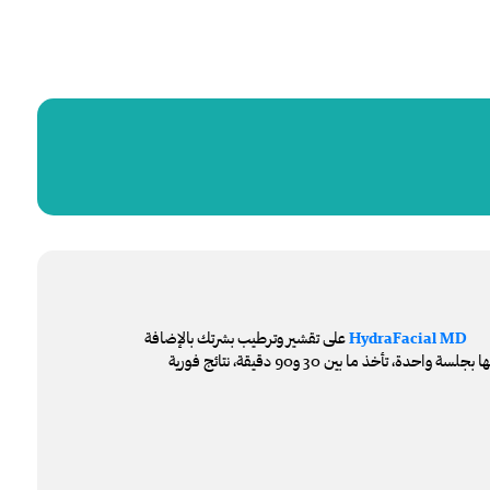
على تقشير وترطيب بشرتك بالإضافة
HydraFacial MD
لتفتيحيها وتغذيتها مع حمايتها بجلسة واحدة، تأخذ ما بين 30 و90 دقيقة، نتائج فورية