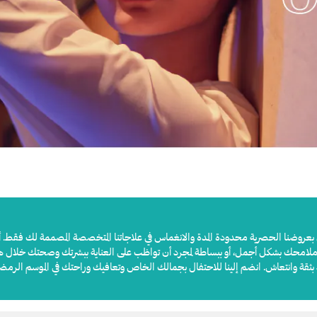
عروضنا الحصرية محدودة المدة والانغماس في علاجاتنا المتخصصة المصممة لك فقط. أس
 ملامحك بشكل أجمل، أو ببساطة لمجرد أن تواظب على العناية ببشرتك وصحتك خلال هذا
د بثقة وانتعاش. انضم إلينا للاحتفال بجمالك الخاص وتعافيك وراحتك في الموسم الرمضان