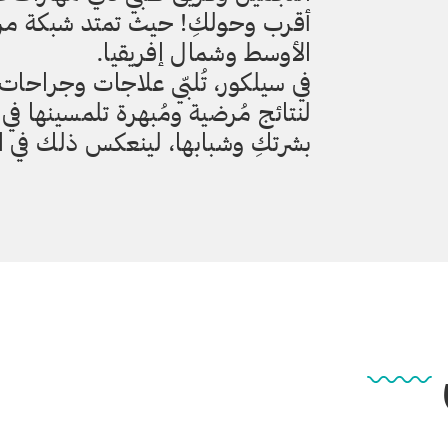
أقرب وحولكِ! حيث تمتد شبكة مرا
الأوسط وشمال إفريقيا.
في سيلكور، تُلبّي علاجات وجراحات
لنتائج مُرضية ومُبهرة تلمسينها 
بشرتكِ وشبابها، لينعكس ذلك في ال