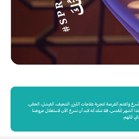
رع واغتنم الفرصة لتجربة علاجات الليزر، التنحيف، الفيشل، الحقن،
 الشهر المقدس، فلا شك أنه لابد أن تسرع الآن لاستغلال عروضنا
ي الملهم.