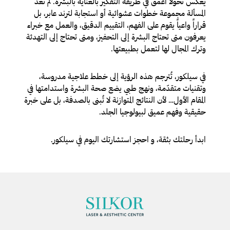
يعكس تحوّلاً أعمق في طريقة التفكير بالعناية بالبشرة. لم تعد
المسألة مجموعة خطوات عشوائية أو استجابة لترند عابر، بل
قراراً واعياً يقوم على الفهم، التقييم الدقيق، والعمل مع خبراء
يعرفون متى تحتاج البشرة إلى التحفيز، ومتى تحتاج إلى التهدئة
وترك المجال لها لتعمل بطبيعتها.
في سيلكور، تُترجم هذه الرؤية إلى خطط علاجية مدروسة،
وتقنيات متقدّمة، ونهج طبي يضع صحة البشرة واستدامتها في
المقام الأول… لأن النتائج المتوازنة لا تُبنى بالصدفة، بل على خبرة
حقيقية وفهم عميق لبيولوجيا الجلد.
ابدأ رحلتك بثقة، و احجز استشارتك اليوم في سيلكور.