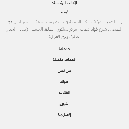
المكاتب الرئيسية:
لبنان
المقر الرئيسي لشركة سيلكور القابضة في بيروت وسط مدينة سوليدير لبنان 175
الصيفي ، شارع فؤاد شهاب ، مركز سيلكور ، الطابق الخامس (مقابل الجسر
الدائري وبرج الغزال)
خدماتنا
خدمات مفضلة
من نحن
اطبائنا
المقالات
الفروع
إتصل بنا