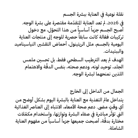
نقلة نوعية في العناية ببشرة الجسم
في 2026، لم تعد العناية المتقدّمة مقتصرة على بشرة الوجه.
أصبح الجسم جزءاً أساسياً من هذا التحوّل، مع دخول
تركيبات فعّالة كانت سابقاً حصرية للوجه إلى منتجات العناية
اليومية بالجسم، مثل الريتينول، أحماض التقشير، النياسيناميد
والببتيدات.
الهدف لم يعد الترطيب السطحي فقط، بل تحسين ملمس
الجلد، توحيد لونه، ودعم صحته، بنفس الدقّة والاهتمام
اللذين نمنحهما لبشرة الوجه.
الجمال من الداخل إلى الخارج
يتداخل عالم التغذية مع العناية بالبشرة اليوم بشكل أوضح من
أي وقتٍ مضى. دعم صحة الأمعاء، الانتباه إلى العناصر الغذائية
التي تؤثّر مباشرة في صفاء البشرة وتوازنها، واستخدام مكمّلات
مختارة بدقّة، أصبحت جميعها جزءاً أساسياً من مفهوم العناية
الشاملة.