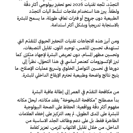
التجدّد، تتّجه تقنيات 2026 نحو تحفيز بيولوجي أكثر دقّة
ولطفاً. يبرز هنا استخدام علاجات تنشّط آليات التجدّد
الطبيعية دون جروح أو فترات تعافٍ طويلة، ما يسمح للبشرة
بالاستجابة تدريجياً وبشكل أكثر استدامة.
ومن أبرز هذه الاتجاهات تقنيات التحفيز الحيوي المتقدّم التي
تستهدف تحسين الملمس، توحيد اللون، تقليل التصبغات،
وتحسين مظهر المسام، دون تعريض البشرة لإجهاد متكرّر. كما
تبرز الإكسوزومات كعنصر أساسي في هذا التحوّل، نظراً إلى
دورها في تحسين التواصل الخلوي وتسريع عمليات الإصلاح، ما
يتيح نتائج واضحة وطبيعية تحترم الإيقاع الداخلي للبشرة.
من مكافحة التقدّم في العمر إلى إطالة عافية البشرة
بدأ مصطلح “مكافحة الشيخوخة” يفقد مكانته، ليحلّ مكانه
مفهوم أكثر دقّة وواقعية: الحفاظ على الصحة البيولوجية
للبشرة على المدى الطويل. لم يعد التركيز على إخفاء العلامات
الظاهرة فقط، بل على دعم وظائف الجلد الاساسية من
الداخل، من خلال تقليل الالتهاب المزمن، تعزيز كفاءة