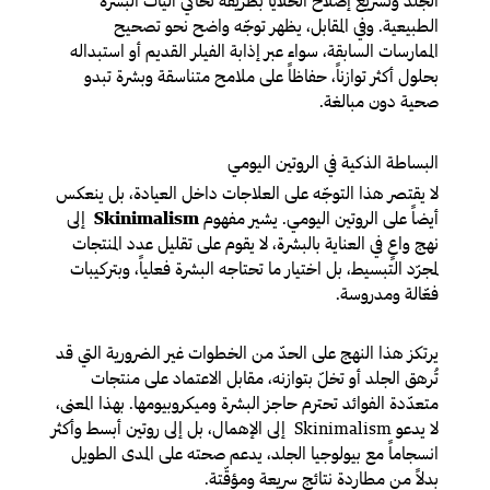
الجلد وتسريع إصلاح الخلايا بطريقة تحاكي آليات البشرة
الطبيعية. وفي المقابل، يظهر توجّه واضح نحو تصحيح
الممارسات السابقة، سواء عبر إذابة الفيلر القديم أو استبداله
بحلول أكثر توازناً، حفاظاً على ملامح متناسقة وبشرة تبدو
صحية دون مبالغة.
البساطة الذكية في الروتين اليومي
لا يقتصر هذا التوجّه على العلاجات داخل العيادة، بل ينعكس
أيضاً على الروتين اليومي. يشير مفهوم
Skinimalism
إلى
نهج واعٍ في العناية بالبشرة، لا يقوم على تقليل عدد المنتجات
لمجرّد التبسيط، بل اختيار ما تحتاجه البشرة فعلياً، وبتركيبات
فعّالة ومدروسة.
يرتكز هذا النهج على الحدّ من الخطوات غير الضرورية التي قد
تُرهق الجلد أو تخلّ بتوازنه، مقابل الاعتماد على منتجات
متعدّدة الفوائد تحترم حاجز البشرة وميكروبيومها. بهذا المعنى،
لا يدعو Skinimalism إلى الإهمال، بل إلى روتين أبسط وأكثر
انسجاماً مع بيولوجيا الجلد، يدعم صحته على المدى الطويل
بدلاً من مطاردة نتائج سريعة ومؤقّتة.