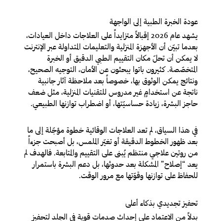
عودة الخبرة الطبية إلى الواجهة
يشهد عام 2026 إقبالاً متزايداً على العلاجات داخل العيادات،
بعدما تبيّن أن الأجهزة المنزلية والتعليمات المتداولة عبر الإنترنت
لا يمكن أن تحلّ مكان التقييم الطبي الدقيق أو الخبرة
المتخصّصة. كثيرون باتوا يبحثون عن الأمان، التوجيه الصحيح،
ونتائج يمكن الوثوق بها، خصوصاً بعد ملاحظة آثار جانبية
ناتجة عن استخدامٍ غير مدروس للتقنيات المنزلية، مثل ضعف
حاجز البشرة، زيادة حساسيّتها، أو اضطراب توازنها الطبيعي.
في هذا السياق، لم تعد العلاجات الوقائية خطوة مؤجّلة إلى ما
بعد ظهور الخطوط الدقيقة أو تغيّر الملمس، بل أصبحت جزءاً
من روتين علاجي منتظم يُبنى على التقييم والمتابعة. فالهدف لم
يعد “إصلاح” المشكلة بعد حدوثها، بل دعم البشرة باستمرار
للحفاظ على توازنها وقوّتها مع مرور الوقت.
تحفيز تجديدي بذكاء أعلى
بدلاً من الاعتماد على إحداث صدمات قوية في الجلد لتحفيز