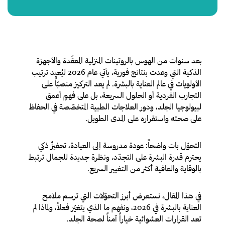
عد سنوات من الهوس بالروتينات المنزلية المعقّدة والأجهزة
ب
الذكية التي وعدت بنتائج فورية، يأتي عام 2026 ليُعيد ترتيب
الأولويات في عالم العناية بالبشرة. لم يعد التركيز منصبّاً على
التجارب الفردية أو الحلول السريعة، بل على فهمٍ أعمق
لبيولوجيا الجلد، ودور العلاجات الطبية المتخصّصة في الحفاظ
على صحته واستقراره على المدى الطويل.
التحوّل بات واضحاً: عودة مدروسة إلى العيادة، تحفيزٌ ذكي
يحترم قدرة البشرة على التجدّد، ونظرة جديدة للجمال ترتبط
بالوقاية والعافية أكثر من التغيير السريع.
في هذا المقال، نستعرض أبرز التحوّلات التي ترسم ملامح
العناية بالبشرة في 2026، ونفهم ما الذي يتغيّر فعلاً، ولماذا لم
تعد القرارات العشوائية خياراً آمناً لصحة الجلد.