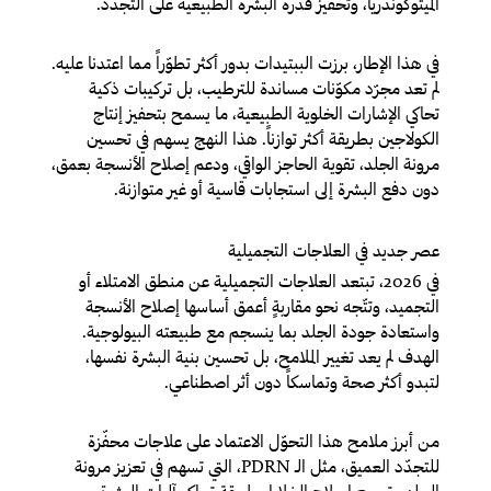
الميتوكوندريا، وتحفيز قدرة البشرة الطبيعية على التجدّد.
في هذا الإطار، برزت الببتيدات بدور أكثر تطوّراً مما اعتدنا عليه.
لم تعد مجرّد مكوّنات مساندة للترطيب، بل تركيبات ذكية
تحاكي الإشارات الخلوية الطبيعية، ما يسمح بتحفيز إنتاج
الكولاجين بطريقة أكثر توازناً. هذا النهج يسهم في تحسين
مرونة الجلد، تقوية الحاجز الواقي، ودعم إصلاح الأنسجة بعمق،
دون دفع البشرة إلى استجابات قاسية أو غير متوازنة.
عصر جديد في العلاجات التجميلية
في 2026، تبتعد العلاجات التجميلية عن منطق الامتلاء أو
التجميد، وتتّجه نحو مقاربةٍ أعمق أساسها إصلاح الأنسجة
واستعادة جودة الجلد بما ينسجم مع طبيعته البيولوجية.
الهدف لم يعد تغيير الملامح، بل تحسين بنية البشرة نفسها،
لتبدو أكثر صحة وتماسكاً دون أثر اصطناعي.
من أبرز ملامح هذا التحوّل الاعتماد على علاجات محفّزة
للتجدّد العميق، مثل الـ PDRN، التي تسهم في تعزيز مرونة