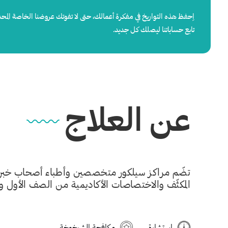
اِحفظ
هذه
التواريخ
في
مفكرة
أعمالك،
حتى
لا
تفوتك
عروضنا
الخاصة
المح
تابع
حساباتنا
ليصلك
كل
جديد
.
عن العلاج
تضّم مراكز سيلكور متخصصين وأطباء أصحاب خبرات
المكثّف والاختصاصات الأكاديمية من الصف الأول والممتاز
استشارة
مكافحة الشيخوخة