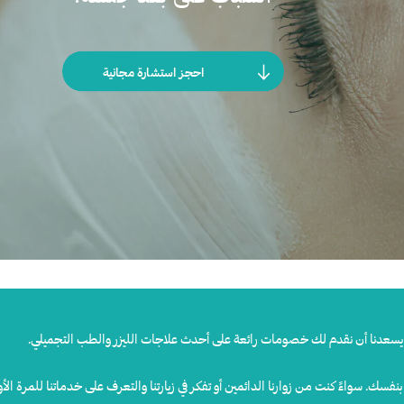
احجز استشارة مجانية
يسعدنا
أن
نقدم
لك
خصومات
رائعة
على
أحدث
علاجات
الليزر
والطب
التجميلي
.
بنفسك
.
سواءً
كنت
من
زوارنا
الدائمين
أو
تفكر
في
زيارتنا
والتعرف
على
خدماتنا
للمرة
الأو