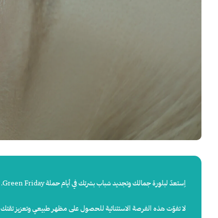
اِستعدّ
لبلورة
جمالك
وتجديد
شباب
بشرتك
في
أيام
حملة
Green Friday.
لا
تفوّت
هذه
الفرصة
الاستثنائية
للحصول
على
مظهر
طبيعي
وتعزيز
ثقتك