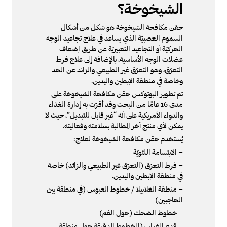
الشيخوخة؟
حقن مكافحة الشيخوخة هو شكل من أشكال
السموم العصبيّة الذي يساعد في علاج تجاعيد الوجه
الحركيّة أو التجاعيد التعبيريّة عن طريق إضعاف
عضلات الوجه الأساسية، بالإضافة إلى علاج فرط
التعرّق، وهو التعرّق غير الطبيعي والزائد عن الحد
وخاصة في منطقة الإبطين واليدين.
تم تطوير البوتوكس حقن مكافحة الشيخوخة على
مدى 16 عامًا من البحث وقد أقرّت به إدارة الغذاء
والدواء الأمريكية على أنه “غير قابل للتبديل”، حيث لا
يمكن لأي منتج آخر المطالبة بسلامته وفعاليته.
يُستخدم حقن مكافحة الشيخوخة لعلاج:
– الابتسامة اللثويّة
– فرط التعرّق (التعرّق غير الطبيعي والزائد) خاصة
في منطقة الإبطين واليدين.
– منطقة الغلابيلا / خطوط العبوس (في منطقة بين
الحاجبين)
– خطوط الضحك (حول الفم)
– قدم الغراب (الخطوط الدقيقة حول منطقة