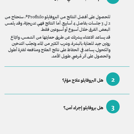
للحصول على أفضل النتائج من البروفايلو Profhilo®، ستحتاج من
2 ل 3 جلسات بفاصل 4 أسابيع. أما النتائج فهي تدريجيّة، وقد يلمس
البعض الفرق خلال أسبوع أو أسبوعين فقط.
قد يساعد الاعتناء ببشرتك عن طريق حمايتها من الشمس، واتبّاع
روتين جيد للعناية بالبشرة، وشرب الكثير من الماء، وتجنّب التدخين
والكحول، يساعد في الحفاظ على نتائج العلاج ومنافعه لفترة أطول
والحصول على أثر مُرضي طويل الأمد.
2
هل البروفايلو علاج مؤلم؟
3
هل بروفايلو إجراء آمن؟