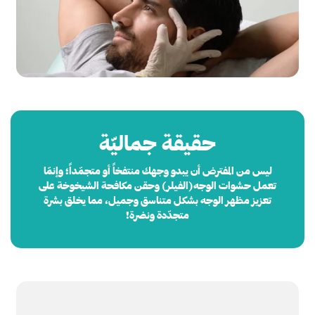
حقيقة جماليّة
ليس من المفترض أن يبدو وجهك منتفخاً أو متجمّداً؛ وإنمّا
تعمل حشوات الوجه(الفيلر) وحقن مكافحة الشيخوخة
على
تعزيز
مظهر الوجه بشكل متناسق وجميل، مما يخلق بشرة
متجدّدة
ونضرة!