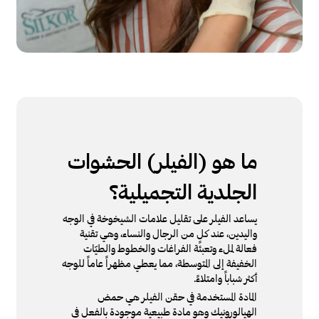
ما هو (الفيلر) الحشوات
الجلدية التجميلية؟
يساعد الفيلر على تقليل علامات الشيخوخة في الوجه
واليدين، عند كلٍ من الرجال والنساء، وهي تقنية
فعالة لملء وتعبئة الفراغات والخطوط والطيّات
الخفيفة إلى المتوسطة، مما يعطي مظهراً عاماً للوجه
أكثر شباباً وامتلاءً.
المادة المستخدمة في حقن الفيلر هي حمض
الهيالورونيك وهو مادة طبيعية موجودة بالفعل في