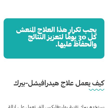
يجب تكرار هذا العلاج المنعش
كل 30 يومًا لتعزيز النتائج
والحفاظ عليها.
كيف يعمل علاج هيدرافيشل-بيرك
يستخدم بيرك تقنية رولر-فليكس التي تعمل على إزالة