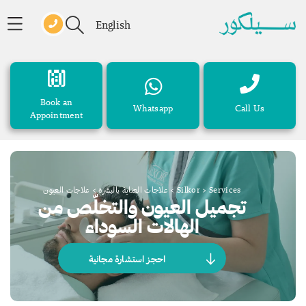
English
Book an
Whatsapp
Call Us
Appointment
Services
>
Silkor
>
علاجات العناية بالبشرة
>
علاجات العيون
تجميل العيون والتخلّص من
الهالات السوداء
احجز استشارة مجانية