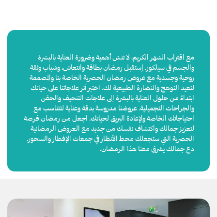
مع اقتراب الشهر الكريم، لا تنسَ أهمية وضرورة العناية بالبشرة
والجسم في سيلكور. اِستقبل رمضان بطاقة وانتعاش، وشباب وثقة
روحية وجسدية مع عروض رمضان الحصرية الخاصة بنا والمصممة
لتعيد التوهج والنضارة الطبيعية لك. اختبر أثر علاجاتنا على حياتك
ابتداءً من حلول العناية بالبشرة إلى علاجات التنحيف والحقن
والجراحات التجميلية. عروضنا مدروسة بدقة وعناية لتتناسب مع
احتياجاتك الخاصة ولإعادة البريق لحياتك. اجعل من رمضان فرصة
لتعزيز جمالك واكتشاف نفسك من جديد مع العروض الرمضانية
الحصرية التي ستجعلك محط الأنظار في جمعات الإفطار والسحور.
دع جمالك يشرق معنا هذا الرمضان.