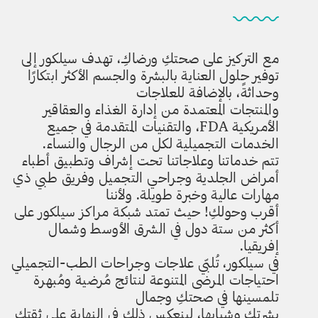
مع التركيز على صحتكِ ورضاكِ، تهدف سيلكور إلى
توفير حلول العناية بالبشرة والجسم الأكثر ابتكارًا
وحداثةً، بالإضافة للعلاجات
والمنتجات المعتمدة من إدارة الغذاء والعقاقير
الأمريكية FDA، والتقنيات المتقدمة في جميع
الخدمات التجميلية لكل من الرجال والنساء.
تتم خدماتنا وعلاجاتنا تحت إشراف وتطبيق أطباء
أمراض الجلدية وجراحي التجميل وفريق طبي ذي
مهارات عالية وخبرة طويلة. ولأننا
أقرب وحولكِ! حيث تمتد شبكة مراكز سيلكور على
أكثر من ستة دول في الشرق الأوسط وشمال
إفريقيا.
في سيلكور، تُلبّي علاجات وجراحات الطب-التجميلي
احتياجات المرضى المتنوعة لنتائج مُرضية ومُبهرة
تلمسينها في صحتكِ وجمال
بشرتكِ وشبابها، لينعكس ذلك في النهاية على ثقتكِ