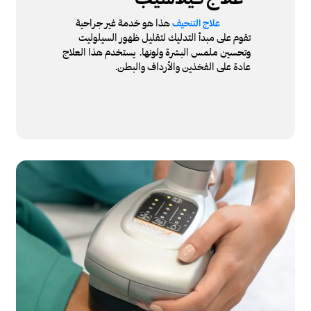
هذا هو خدمة غير جراحية
علاج التنحيف
تقوم على مبدأ التدليك لتقليل ظهور السيلوليت
وتحسين ملمس البشرة ولونها. يستخدم هذا العلاج
عادة على الفخذين والأرداف والبطن.